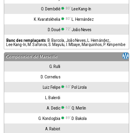
80'
O. Dembélé
Lee Kang-In
80'
K. Kvaratskhelia
L. Hernández
72'
D. Doué
João Neves
Banc des remplaçants
:
B. Barcola
,
João Neves
,
L. Hernández
,
Lee Kang-In
,
M. Safonov
,
S. Mayulu
,
I. Mbaye
,
Marquinhos
,
P. Kimpembe
Composition de
Marseille
G. Rulli
D. Cornelius
63'
Luiz Felipe
Pol Lirola
L. Balerdi
63'
A. Dedic
Q. Merlin
89'
G. Kondogbia
D. Bakola
A. Rabiot