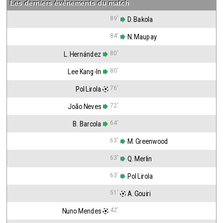
Les derniers événements du match
89'
 D. Bakola
84'
 N. Maupay
80'
L. Hernández
80'
Lee Kang-In
76'
Pol Lirola
72'
João Neves
64'
B. Barcola
63'
 M. Greenwood
63'
 Q. Merlin
63'
 Pol Lirola
51'
 A. Gouiri
42'
Nuno Mendes