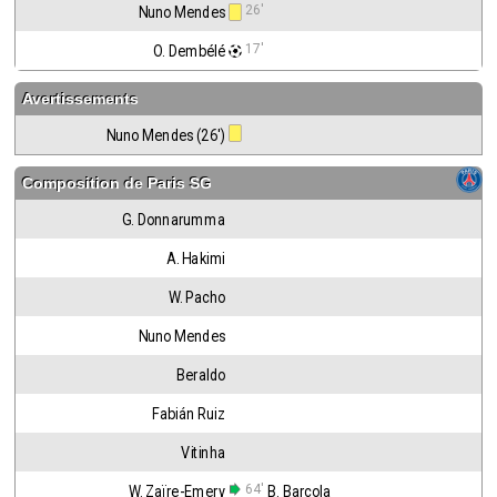
26'
Nuno Mendes
17'
O. Dembélé
Avertissements
Nuno Mendes (26')
Composition de
Paris SG
G. Donnarumma
A. Hakimi
W. Pacho
Nuno Mendes
Beraldo
Fabián Ruiz
Vitinha
64'
W. Zaïre-Emery
B. Barcola