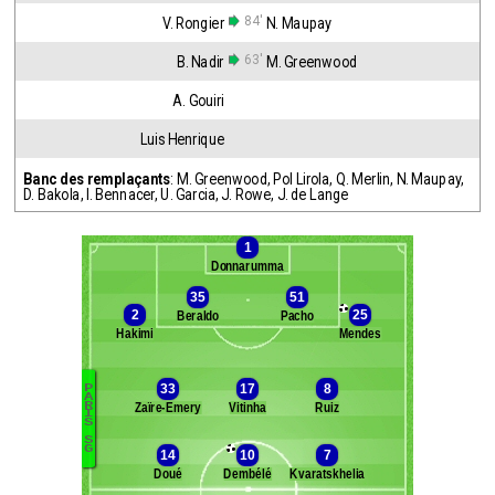
84'
V. Rongier
N. Maupay
63'
B. Nadir
M. Greenwood
A. Gouiri
Luis Henrique
Banc des remplaçants
:
M. Greenwood
,
Pol Lirola
,
Q. Merlin
,
N. Maupay
,
D. Bakola
,
I. Bennacer
,
U. Garcia
,
J. Rowe
,
J. de Lange