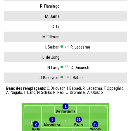
R. Flamingo
M. Dams
G. Til
M. Tillman
84'
I. Saibari
R. Ledezma
L. de Jong
65'
N. Lang
C. Driouech
84'
J. Bakayoko
I. Babadi
Banc des remplaçants
:
C. Driouech
,
I. Babadi
,
R. Ledezma
,
F. Oppegård
,
A. Nagalo
,
T. Land
,
N. Schiks
,
R. Pepi
,
J. Drommel
,
A. Obispo