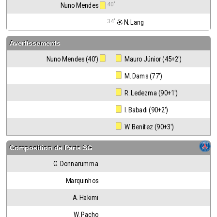
40'
Nuno Mendes
34'
 N. Lang
Avertissements
Nuno Mendes (40')
 Mauro Júnior (45+2')
 M. Dams (77')
 R. Ledezma (90+1')
 I. Babadi (90+2')
 W. Benítez (90+3')
Composition de
Paris SG
G. Donnarumma
Marquinhos
A. Hakimi
W. Pacho