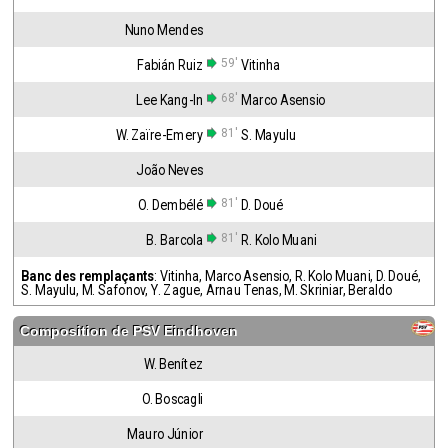
Nuno Mendes
59'
Fabián Ruiz
Vitinha
68'
Lee Kang-In
Marco Asensio
81'
W. Zaïre-Emery
S. Mayulu
João Neves
81'
O. Dembélé
D. Doué
81'
B. Barcola
R. Kolo Muani
Banc des remplaçants
:
Vitinha
,
Marco Asensio
,
R. Kolo Muani
,
D. Doué
,
S. Mayulu
,
M. Safonov
,
Y. Zague
,
Arnau Tenas
,
M. Skriniar
,
Beraldo
Composition de
PSV Eindhoven
W. Benítez
O. Boscagli
Mauro Júnior