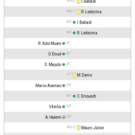
90+2'
 I. Babadi
90+1'
 R. Ledezma
84'
 I. Babadi
84'
 R. Ledezma
81'
R. Kolo Muani
81'
D. Doué
81'
S. Mayulu
77'
 M. Dams
68'
Marco Asensio
65'
 C. Driouech
59'
Vitinha
55'
A. Hakimi
45+2'
 Mauro Júnior