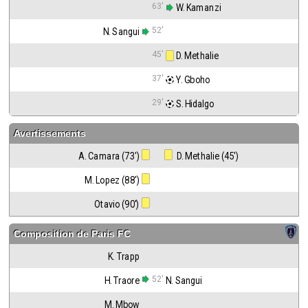
63'
 W. Kamanzi
52'
N. Sangui
45'
 D. Methalie
37'
 Y. Gboho
29'
 S. Hidalgo
Avertissements
A. Camara (73')
 D. Methalie (45')
M. Lopez (88')
Otavio (90')
Composition de
Paris FC
K. Trapp
52'
H. Traore
N. Sangui
M. Mbow