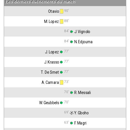
Les derniers événements du match
90'
Otavio
88'
M. Lopez
84'
 J. Vignolo
84'
 N. Edjouma
77'
J. Lopez
77'
J. Krasso
77'
T. De Smet
73'
A. Camara
70'
 R. Messali
70'
W. Geubbels
69'
 Y. Gboho
63'
 F. Magri