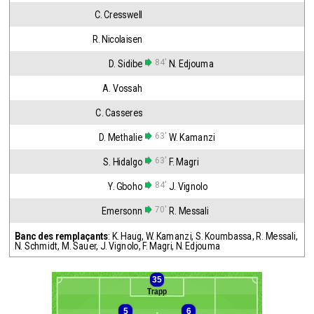
C. Cresswell
R. Nicolaisen
84'
D. Sidibe
N. Edjouma
A. Vossah
C. Casseres
63'
D. Methalie
W. Kamanzi
63'
S. Hidalgo
F. Magri
84'
Y. Gboho
J. Vignolo
70'
Emersonn
R. Messali
Banc des remplaçants
:
K. Haug
,
W. Kamanzi
,
S. Koumbassa
,
R. Messali
,
N. Schmidt
,
M. Sauer
,
J. Vignolo
,
F. Magri
,
N. Edjouma