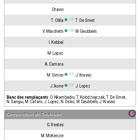
Otavio
77'
T. Ollila
T. De Smet
70'
V. Marchetti
W. Geubbels
I. Kebbal
M. Lopez
A. Camara
77'
M. Simon
J. Krasso
77'
J. Ikone
J. Lopez
Banc des remplaçants
:
O. Nkambadio
,
T. Kolodziejczak
,
T. De Smet
,
N. Sangui
,
M. Cafaro
,
J. Lopez
,
N. Dicko
,
W. Geubbels
,
J. Krasso
Composition de
Toulouse
G. Restes
M. McKenzie