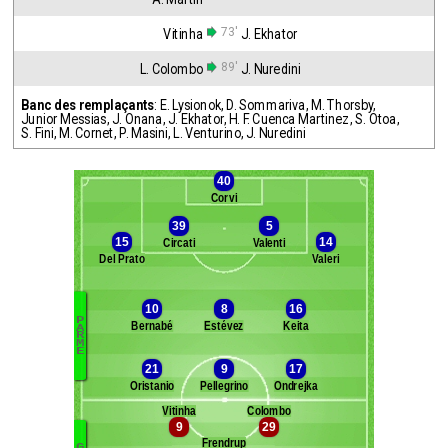
73'
Vitinha
J. Ekhator
89'
L. Colombo
J. Nuredini
Banc des remplaçants
:
E. Lysionok
,
D. Sommariva
,
M. Thorsby
,
Junior Messias
,
J. Onana
,
J. Ekhator
,
H. F. Cuenca Martinez
,
S. Otoa
,
S. Fini
,
M. Cornet
,
P. Masini
,
L. Venturino
,
J. Nuredini