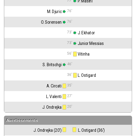
77'
 P. Masini
76'
M. Djuric
76'
O. Sorensen
73'
 J. Ekhator
73'
 Junior Messias
56'
 Vitinha
46'
S. Britschgi
36'
 L. Ostigard
35'
A. Circati
27'
L. Valenti
20'
J. Ondrejka
Avertissements
J. Ondrejka (20')
 L. Ostigard (36')