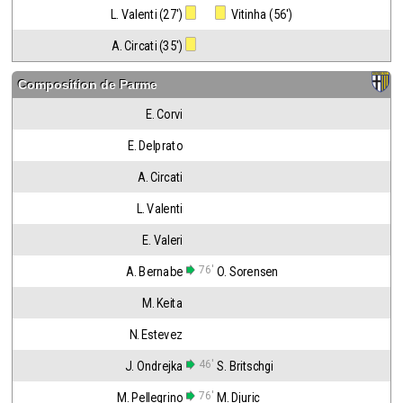
L. Valenti (27')
 Vitinha (56')
A. Circati (35')
Composition de
Parme
E. Corvi
E. Delprato
A. Circati
L. Valenti
E. Valeri
76'
A. Bernabe
O. Sorensen
M. Keita
N. Estevez
46'
J. Ondrejka
S. Britschgi
76'
M. Pellegrino
M. Djuric