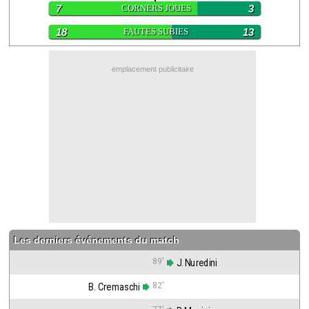
7
CORNERS JOUES
3
Contact / Signaler un bug
18
FAUTES SUBIES
13
Recrutement Maxifoot
Mentions légales
emplacement publicitaire
site web Maxifoot.fr
Les derniers événements du match
89'
 J. Nuredini
82'
B. Cremaschi