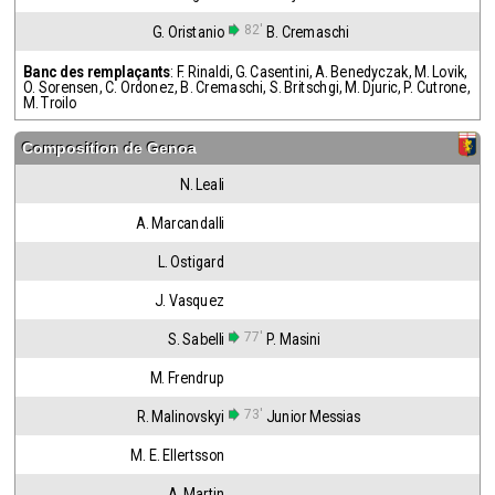
82'
G. Oristanio
B. Cremaschi
Banc des remplaçants
:
F. Rinaldi
,
G. Casentini
,
A. Benedyczak
,
M. Lovik
,
O. Sorensen
,
C. Ordonez
,
B. Cremaschi
,
S. Britschgi
,
M. Djuric
,
P. Cutrone
,
M. Troilo
Composition de
Genoa
N. Leali
A. Marcandalli
L. Ostigard
J. Vasquez
77'
S. Sabelli
P. Masini
M. Frendrup
73'
R. Malinovskyi
Junior Messias
M. E. Ellertsson
A. Martin