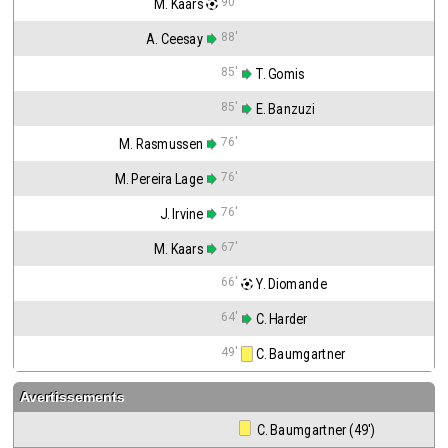
90'
M. Kaars
88'
A. Ceesay
85'
 T. Gomis
85'
 E. Banzuzi
76'
M. Rasmussen
76'
M. Pereira Lage
76'
J. Irvine
67'
M. Kaars
66'
 Y. Diomande
64'
 C. Harder
49'
 C. Baumgartner
Avertissements
 C. Baumgartner (49')