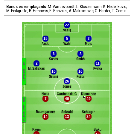
Banc des remplaçants
:
M. Vandevoordt
,
L. Klostermann
,
K. Nedeljkovic
,
M. Finkgrafe
,
B. Henrichs
,
E. Banzuzi
,
A. Maksimovic
,
C. Harder
,
T. Gomis