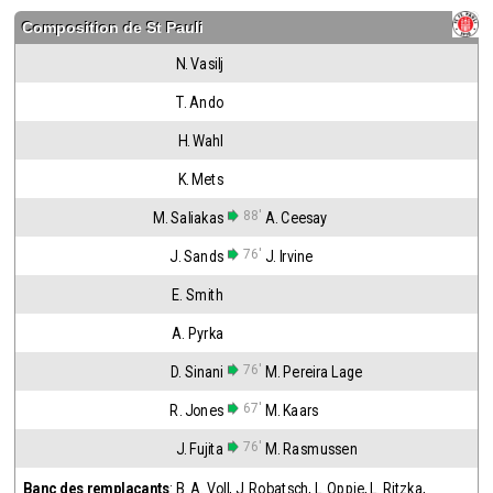
Composition de
St Pauli
N. Vasilj
T. Ando
H. Wahl
K. Mets
88'
M. Saliakas
A. Ceesay
76'
J. Sands
J. Irvine
E. Smith
A. Pyrka
76'
D. Sinani
M. Pereira Lage
67'
R. Jones
M. Kaars
76'
J. Fujita
M. Rasmussen
Banc des remplaçants
:
B. A. Voll
,
J. Robatsch
,
L. Oppie
,
L. Ritzka
,