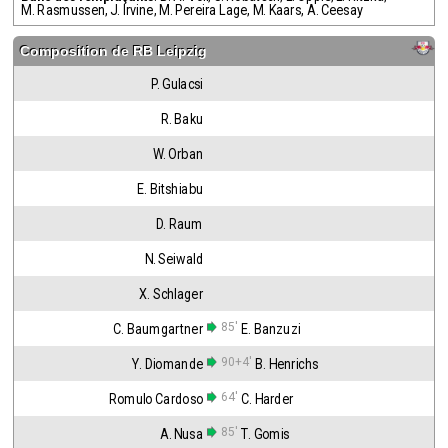
M. Rasmussen
,
J. Irvine
,
M. Pereira Lage
,
M. Kaars
,
A. Ceesay
Composition de
RB Leipzig
P. Gulacsi
R. Baku
W. Orban
E. Bitshiabu
D. Raum
N. Seiwald
X. Schlager
85'
C. Baumgartner
E. Banzuzi
90+4'
Y. Diomande
B. Henrichs
64'
Romulo Cardoso
C. Harder
85'
A. Nusa
T. Gomis