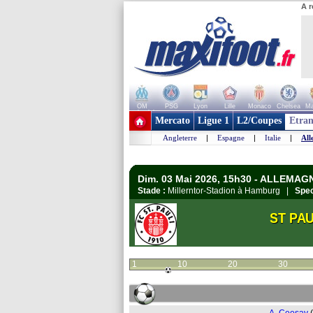
A r
OM
PSG
Lyon
Lille
Monaco
Chelsea
Ma
+ de clubs
Mercato
Ligue 1
L2/Coupes
Etran
Angleterre
|
Espagne
|
Italie
|
All
Dim. 03 Mai 2026, 15h30 - ALLEMAG
Stade :
Millerntor-Stadion à Hamburg |
Spec
ST PAU
1
10
20
30