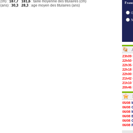
(cm) :
187,7
181,6
: taille moyenne des titulaires (cm)
Franc
(ans) :
30,3
28,3
: age moyen des titulaires (ans)
O
23h09
22h50
22h35
22h18
22h00
21h42
21h10
20h46
20h30
20h01
19h18
05/08
19h09
06/08
18h48
06/08
18h37
06/08
18h29
06/08
17h58
06/08
17h46
06/08
17h32