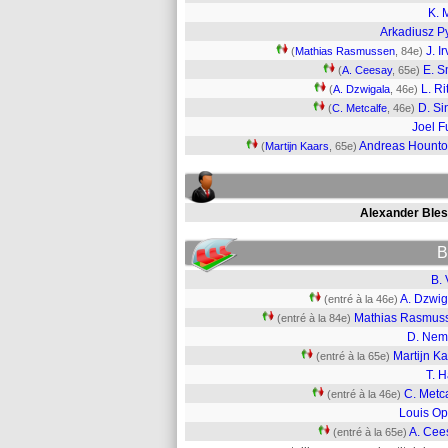
K. 
Arkadiusz P
J. I
(
Mathias Rasmussen
, 84e)
E. S
(
A. Ceesay
, 65e)
L. Ri
(
A. Dzwigala
, 46e)
D. Si
(
C. Metcalfe
, 46e)
Joel Fu
Andreas Hounto
(
Martijn Kaars
, 65e)
Alexander Bles
B
B. 
A. Dzwig
(entré à la 46e)
Mathias Rasmus
(entré à la 84e)
D. Nem
Martijn K
(entré à la 65e)
T. 
C. Metc
(entré à la 46e)
Louis Op
A. Cee
(entré à la 65e)