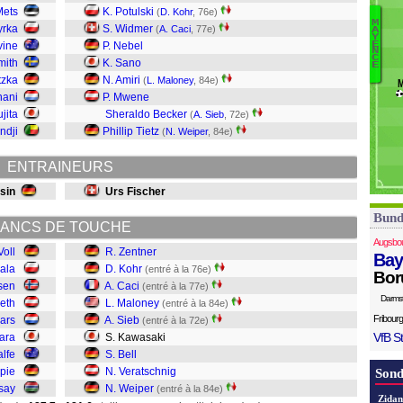
N
Mets
K. Potulski
(
D. Kohr
, 76e)
M
R
yrka
S. Widmer
(
A. Caci
, 77e)
A
Y
W
D
E
rvine
P. Nebel
N
V
Vo
C
mith
K. Sano
E
Be
tzka
N. Amiri
(
L. Maloney
, 84e)
K
nani
P. Mwene
Si
jita
Sheraldo Becker
(
A. Sieb
, 72e)
M
ndji
Phillip Tietz
(
N. Weiper
, 84e)
Ca
Ko
ENTRAINEURS
Z
sin
Urs Fischer
Bund
ANCS DE TOUCHE
Augsbo
Voll
R. Zentner
Bay
ala
D. Kohr
(entré à la 76e)
Bor
sen
A. Caci
(entré à la 77e)
Darms
eth
L. Maloney
(entré à la 84e)
Fribourg
aars
A. Sieb
(entré à la 72e)
VfB St
Hara
S. Kawasaki
alfe
S. Bell
pie
N. Veratschnig
Sond
say
N. Weiper
(entré à la 84e)
Zidan