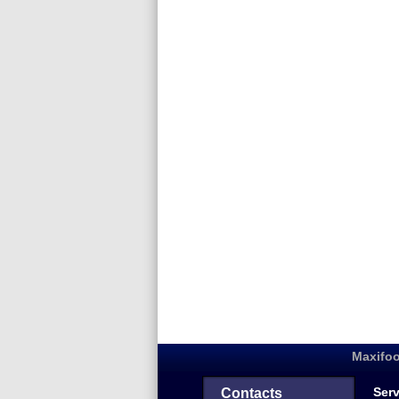
Maxifoo
Serv
Contacts