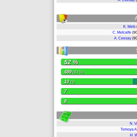
A. Ceesay
K. Mets
C. Metcalfe
(9
A. Ceesay
(9
52 %
489
(83 %)
10
(3)
7
8
N. V
Tomoya A
H. 