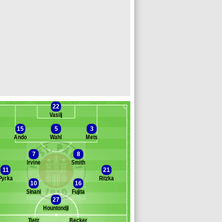
22
Vasilj
15
5
3
Ando
Wahl
Mets
7
8
Irvine
Smith
Banc des remplaçants
St Pauli
11
21
Pyrka
Ritzka
eesay
10
16
ppie
Sinani
Fujita
27
etcalfe
Hountondji
ra
ars
Tietz
Becker