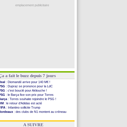
Ouganda
: Owori battu à mort à Kampala
PSG
: Nsoki va signer en Croatie
emplacement publicitaire
Arsenal
: Naples vise Gabriel Jesus
Real
: Mastantuono prêté à la Fiorentina (off.)
Man City
: accord avec le Barça pour Rodri ?
Rennes
: Haise a prolongé (officiel)
Palace
: Tomiyasu a convaincu (officiel)
Voir les brèves précédentes
Ça a fait le buzz depuis 7 jours
Real
: Diomandé arrive pour 140 M€ !
PSG
: Dupraz se prononce pour la LdC
PSG
: c'est bouclé pour Akliouche !
PSG
: le Barça fixe son prix pour Torres
Barça
: Torres souhaite rejoindre le PSG !
OM
: le retour d'Adidas est acté
FIFA
: Infantino sollicite Trump
Bordeaux
: des clubs de N1 montent au créneau
Argentine
: quand Medina recadre... sa mère
Real
: le démenti de Leipzig pour Diomandé
A SUIVRE