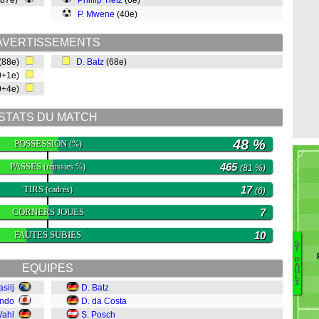
(87e)
Phillip Tietz
(6e)
P. Mwene
(40e)
AVERTISSEMENTS
(88e)
D. Batz
(68e)
0+1e)
0+4e)
STATS DU MATCH
48 %
POSSESSION
(%)
PASSES
465
(réussies %)
(81 %)
TIRS
17
(cadrés)
(6)
CORNERS JOUES
7
FAUTES SUBIES
10
S
T
C
P
EQUIPES
A
U
O
L
I
M
asilj
D. Batz
Ha
ndo
D. da Costa
Ka
Wahl
S. Posch