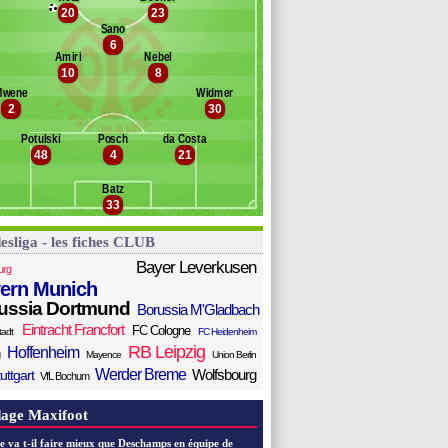
emeth
20
23
Banc des remplaçants
Mayence
asmussen
Sano
6
eiper
zwigala
Amiri
Nebel
eratschnig
ll
10
8
ll
Mwene
Widmer
awasaki
2
30
eb
aloney
Potulski
Posch
da Costa
48
4
21
ci
hr
Batz
entner
33
esliga - les fiches CLUB
Bayer Leverkusen
urg
ern Munich
ussia Dortmund
Borussia M'Gladbach
Eintracht Francfort
FC Cologne
tadt
FC Heidenheim
RB Leipzig
Hoffenheim
Mayence
Union Berlin
Werder Breme
Wolfsbourg
uttgart
VfL Bochum
age Maxifoot
e va t-il faire mieux que Deschamps en équipe de