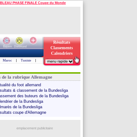
BLEAU PHASE FINALE Coupe du Monde
Résultats
Bayern
Dortmund
Classements
Calendriers
Maroc
|
Tunisie
|
s de la rubrique Allemagne
tualité du foot allemand
sultats & classement de la Bundesliga
assement des buteurs de la Bundesliga
lendrier de la Bundesliga
lmarès de la Bundesliga
sultats coupe d'Allemagne
emplacement publicitaire