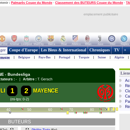
etenir :
Palmarès Coupe du Monde
-
Classement des BUTEURS Coupe du Monde
-
TA
emplacement publicitaire
n Utd
Arsenal
Liverpool
ManCity
Barca
Real
Atletico
Milan
Juve
Inter
Naples
ger
Coupe d'Europe
Les Bleus & International
Chroniques
TV
+
emagne
|
Belgique
|
Pays-Bas
|
Portugal
|
Turquie
|
Suisse
|
Algérie
|
Lien
NE - Bundesliga
tateurs :
- |
Arbitre :
T. Gerach
Ac
Ré
1
2
LI
MAYENCE
Cl
Ca
(mi-tps: 0-2)
Pa
Ré
40
50
60
70
80
90
BUTEURS