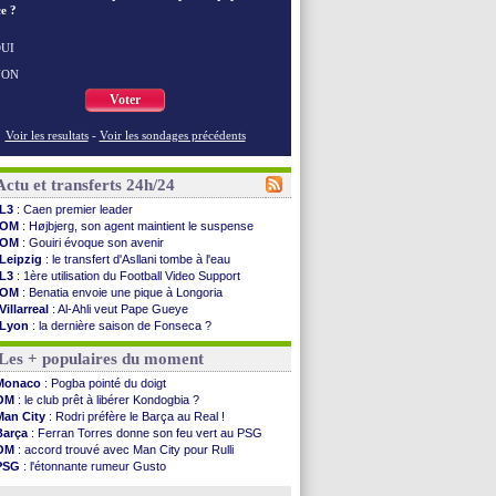
e ?
UI
NON
Voter
Voir les resultats
-
Voir les sondages précédents
Actu et transferts 24h/24
L3
: Caen premier leader
OM
: Højbjerg, son agent maintient le suspense
OM
: Gouiri évoque son avenir
Leipzig
: le transfert d'Asllani tombe à l'eau
L3
: 1ère utilisation du Football Video Support
OM
: Benatia envoie une pique à Longoria
Villarreal
: Al-Ahli veut Pape Gueye
Lyon
: la dernière saison de Fonseca ?
OM
: un nouveau prétendant pour Højbjerg
Les + populaires du moment
Brest
: un gardien norvégien en approche ?
OM
: McCourt a versé 120 M€ en 2026
Monaco
: Pogba pointé du doigt
PSG
: 4 retours dans le groupe face à Man Utd ...
OM
: le club prêt à libérer Kondogbia ?
Nice
: Kevin Carlos va partir en Italie
Man City
: Rodri préfère le Barça au Real !
L1
: prison avec sursis requis contre un arbitre
Barça
: Ferran Torres donne son feu vert au PSG
Leganés
: c'est signé pour Luca Zidane (off.)
OM
: accord trouvé avec Man City pour Rulli
Atletico
: Ruggeri en route pour Aston Villa
PSG
: l'étonnante rumeur Gusto
Monaco
: Filipe Luis soutient Biereth
OM
: une offre pour Bulka
Lyon
: Mangala prêté à Getafe (officiel)