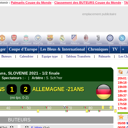
etenir :
Palmarès Coupe du Monde
-
Classement des BUTEURS Coupe du Monde
-
TA
emplacement publicitaire
n Utd
Arsenal
Liverpool
ManCity
Barca
Real
Atletico
Milan
Juve
Inter
Naples
ger
Coupe d'Europe
Les Bleus & International
Chroniques
TV
+
Buteurs
|
Calendrier
|
Equipe type
|
Tableau Transferts
|
Palmarès
|
Les Cl
ns, SLOVENIE 2021 - 1/2 finale
|
Spectateurs :
- |
Arbitre :
S. Sch?rer
20h01
19h18
19h09
1
2
NS
ALLEMAGNE -21ANS
18h48
18h37
(mi-tps: 0-2)
18h29
17h58
40
50
60
70
80
90
17h46
17h32
17h16
BUTEURS
16h59
05/08
16h37
06/08