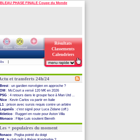
BLEAU PHASE FINALE Coupe du Monde
Résultats
Bayern
Dortmund
Classements
Calendriers
ubs
|
Actu et transferts 24h/24
Brest
: un gardien norvégien en approche ?
OM
: McCourt a versé 120 M€ en 2026
PSG
: 4 retours dans le groupe face à Man Utd ...
Nice
: Kevin Carlos va partir en Italie
L1
: prison avec sursis requis contre un arbitre
Leganés
: c'est signé pour Luca Zidane (off.)
Atletico
: Ruggeri en route pour Aston Villa
Monaco
: Filipe Luis soutient Biereth
Lyon
: Mangala prêté à Getafe (officiel)
Les + populaires du moment
PSG
: Nsoki va signer en Croatie
Arsenal
: Naples vise Gabriel Jesus
Monaco
: Pogba pointé du doigt
Real
: Mastantuono prêté à la Fiorentina (off.)
OM
: le club prêt à libérer Kondogbia ?