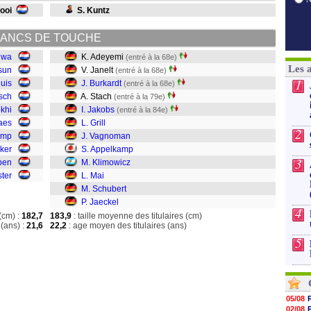
Looi
S. Kuntz
ANCS DE TOUCHE
iwa
K. Adeyemi
(entré à la 68e)
Les 
osun
V. Janelt
(entré à la 68e)
1
huis
J. Burkardt
(entré à la 68e)
sch
A. Stach
(entré à la 79e)
khi
I. Jakobs
(entré à la 84e)
aes
L. Grill
2
amp
J. Vagnoman
ker
S. Appelkamp
3
pen
M. Klimowicz
ter
L. Mai
M. Schubert
P. Jaeckel
4
(cm) :
182,7
183,9
: taille moyenne des titulaires (cm)
(ans) :
21,6
22,2
: age moyen des titulaires (ans)
5
05/08
02/08