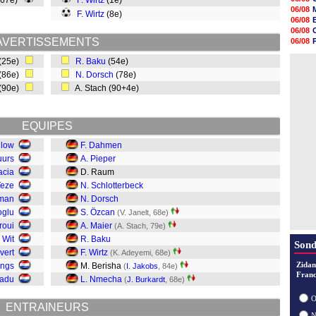
(67e)
F. Wirtz
(1e)
16h33
06/08
F. Wirtz
(8e)
16h27
06/08
16h22
06/08
16h07
AVERTISSEMENTS
06/08
15h46
06/08
15h41
(25e)
R. Baku
(54e)
06/08
15h20
(86e)
N. Dorsch
(78e)
14h55
(90e)
A. Stach (90+4e)
14h38
14h19
13h56
13h35
EQUIPES
jlow
F. Dahmen
uurs
A. Pieper
acia
D. Raum
Teze
N. Schlotterbeck
tman
N. Dorsch
oglu
S. Özcan
(V. Janelt, 68e)
roui
A. Maier
(A. Stach, 79e)
 Wit
R. Baku
Sond
ivert
F. Wirtz
(K. Adeyemi, 68e)
Zidan
engs
M. Berisha
(
I. Jakobs
, 84e)
Franc
oadu
L. Nmecha
(
J. Burkardt
, 68e)
O
ENTRAINEURS