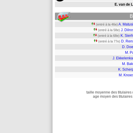
E. van de 
B
A. Matus
(entré à la 46e)
J. Dilr
(entré à la 58e)
K. Sier
(entré à la 68e)
D. Ren
(entré à la 77e)
D. Doe
M. P
J. Ekkelenk
M. Bak
K. Scher
M. Knoes
taille moyenne des titulaires 
age moyen des titulaires 