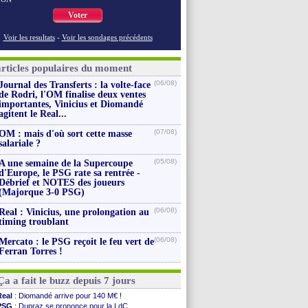
Voter
Voir les resultats
-
Voir les sondages précédents
articles populaires du moment
(06/08)
Journal des Transferts : la volte-face
de Rodri, l'OM finalise deux ventes
importantes, Vinicius et Diomandé
agitent le Real...
(07/08)
OM : mais d'où sort cette masse
salariale ?
(05/08)
A une semaine de la Supercoupe
d'Europe, le PSG rate sa rentrée -
Débrief et NOTES des joueurs
(Majorque 3-0 PSG)
(06/08)
Real : Vinicius, une prolongation au
timing troublant
(06/08)
Mercato : le PSG reçoit le feu vert de
Ferran Torres !
Ça a fait le buzz depuis 7 jours
Real
: Diomandé arrive pour 140 M€ !
PSG
: Dupraz se prononce pour la LdC