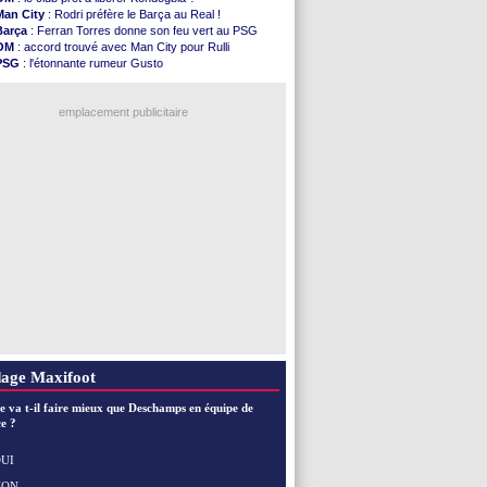
Man City
: accord avec le Barça pour Rodri ?
Man City
: Rodri préfère le Barça au Real !
Rennes
: Haise a prolongé (officiel)
Barça
: Ferran Torres donne son feu vert au PSG
Palace
: Tomiyasu a convaincu (officiel)
OM
: accord trouvé avec Man City pour Rulli
OM
: B. Genesio - "ce n'est pas idéal"
PSG
: l'étonnante rumeur Gusto
TFC
: Sion Oppong signe pour 4 ans (officiel)
OM
: une offre pour Bulka
PSG
: Liverpool va proposer 115 M€ pour ...
Ouganda
: Owori battu à mort à Kampala
Norvège
: la démission d'Infantino réclamée
emplacement publicitaire
PSG
: Mbaye, deux pistes se détachent
Monaco
: Filipe Luis veut remplacer Akliouche
Grenade
: Luca Zidane va changer de club
Juve
: Zhegrova très clair sur son futur
OM
: Aguerd, le plan B de Naples
Voir les brèves précédentes
age Maxifoot
e va t-il faire mieux que Deschamps en équipe de
e ?
UI
NON