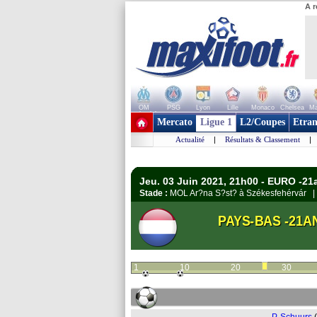
A r
OM
PSG
Lyon
Lille
Monaco
Chelsea
Ma
+ de clubs
Mercato
Ligue 1
L2/Coupes
Etran
Actualité
|
Résultats & Classement
|
Jeu. 03 Juin 2021, 21h00 - EURO -21a
Stade :
MOL Ar?na S?st? à Székesfehérvár 
PAYS-BAS -21A
1
10
20
30