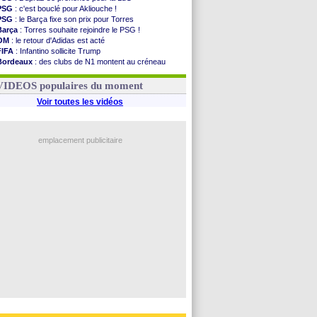
PSG
: c'est bouclé pour Akliouche !
PSG
: le Barça fixe son prix pour Torres
Barça
: Torres souhaite rejoindre le PSG !
OM
: le retour d'Adidas est acté
FIFA
: Infantino sollicite Trump
Bordeaux
: des clubs de N1 montent au créneau
Argentine
: quand Medina recadre... sa mère
Real
: le démenti de Leipzig pour Diomandé
VIDEOS populaires du moment
Voir toutes les vidéos
emplacement publicitaire