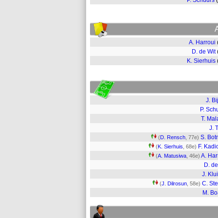
P. Schuurs
A. Harroui
D. de Wit
K. Sierhuis
J. Bi
P. Sch
T. Mal
J. 
S. Bo
(
D. Rensch
, 77e)
F. Kadi
(
K. Sierhuis
, 68e)
A. Har
(
A. Matusiwa
, 46e)
D. de
J. Klu
C. St
(
J. Dilrosun
, 58e)
M. B