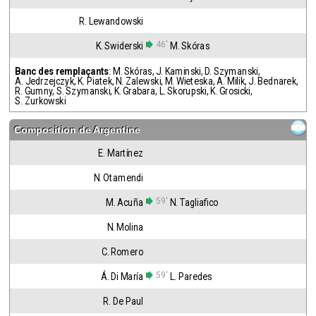
R. Lewandowski
46'
K. Swiderski
M. Skóras
Banc des remplaçants
:
M. Skóras
,
J. Kaminski
,
D. Szymanski
,
A. Jedrzejczyk
,
K. Piatek
,
N. Zalewski
,
M. Wieteska
,
A. Milik
,
J. Bednarek
,
R. Gumny
,
S. Szymanski
,
K. Grabara
,
L. Skorupski
,
K. Grosicki
,
S. Zurkowski
Composition de
Argentine
E. Martínez
N. Otamendi
59'
M. Acuña
N. Tagliafico
N. Molina
C. Romero
59'
Á. Di María
L. Paredes
R. De Paul