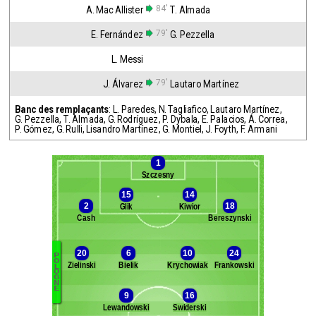
84'
A. Mac Allister
T. Almada
79'
E. Fernández
G. Pezzella
L. Messi
79'
J. Álvarez
Lautaro Martínez
Banc des remplaçants
:
L. Paredes
,
N. Tagliafico
,
Lautaro Martínez
,
G. Pezzella
,
T. Almada
,
G. Rodríguez
,
P. Dybala
,
E. Palacios
,
Á. Correa
,
P. Gómez
,
G. Rulli
,
Lisandro Martínez
,
G. Montiel
,
J. Foyth
,
F. Armani