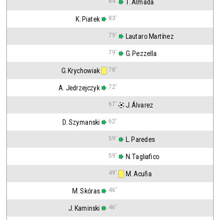
84'
 T. Almada
83'
K. Piatek
79'
 Lautaro Martínez
79'
 G. Pezzella
78'
G. Krychowiak
72'
A. Jedrzejczyk
67'
 J. Álvarez
62'
D. Szymanski
59'
 L. Paredes
59'
 N. Tagliafico
49'
 M. Acuña
46'
M. Skóras
46'
J. Kaminski