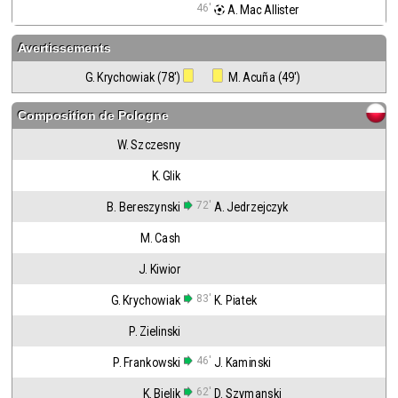
46'
 A. Mac Allister
Avertissements
G. Krychowiak (78')
 M. Acuña (49')
Composition de
Pologne
W. Szczesny
K. Glik
72'
B. Bereszynski
A. Jedrzejczyk
M. Cash
J. Kiwior
83'
G. Krychowiak
K. Piatek
P. Zielinski
46'
P. Frankowski
J. Kaminski
62'
K. Bielik
D. Szymanski