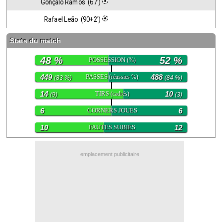
Gonçalo Ramos  (67')
Contact / Signaler un bug
Rafael Leão  (90+2')
Recrutement Maxifoot
Stats du match
Mentions légales
48 %
52 %
POSSESSION
(%)
site web Maxifoot.fr
449
PASSES
488
(réussies %)
(83 %)
(84 %)
14
TIRS
10
(cadrés)
(9)
(3)
6
CORNERS JOUES
6
10
FAUTES SUBIES
12
emplacement publicitaire