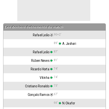
Les derniers événements du match
90+2'
Rafael Leão
89'
 A. Jashari
87'
Rafael Leão
81'
Rúben Neves
74'
Ricardo Horta
74'
Vitinha
73'
Cristiano Ronaldo
67'
Gonçalo Ramos
66'
 N. Okafor