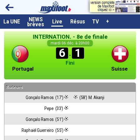
NEWS
A la UNE
La UNE
Live
Résus
TV
+
brèves
Dernières brèves
INTERNATION. - 8e de finale
Live / Matchs en direct
mardi 06 déc. à 20h00
6
1
Résultats et Classements
-
Fini
Class. buteurs européens
Portugal
Suisse
Programme TV foot
Buteurs
Vidéos
Gonçalo Ramos  (17')
 (58') M. Akanji
Sondages
Pepe  (33')
Tableau transferts L1
Gonçalo Ramos  (51')
Taille de la police
Raphaël Guerreiro  (55')
Paramètrages / Options