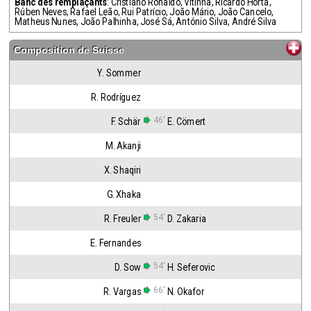
Banc des remplaçants
:
Cristiano Ronaldo
,
Vitinha
,
Ricardo Horta
,
Rúben Neves
,
Rafael Leão
,
Rui Patrício
,
João Mário
,
João Cancelo
,
Matheus Nunes
,
João Palhinha
,
José Sá
,
António Silva
,
André Silva
Composition de
Suisse
Y. Sommer
R. Rodríguez
46'
F. Schär
E. Cömert
M. Akanji
X. Shaqiri
G. Xhaka
54'
R. Freuler
D. Zakaria
E. Fernandes
54'
D. Sow
H. Seferovic
66'
R. Vargas
N. Okafor