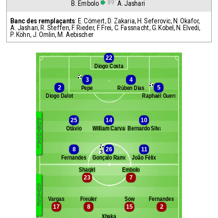
89'
B. Embolo
A. Jashari
Banc des remplaçants
:
E. Cömert
,
D. Zakaria
,
H. Seferovic
,
N. Okafor
,
A. Jashari
,
R. Steffen
,
F. Rieder
,
F. Frei
,
C. Fassnacht
,
G. Kobel
,
N. Elvedi
,
P. Köhn
,
J. Omlin
,
M. Aebischer