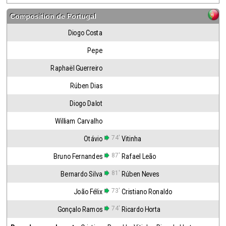
Composition de
Portugal
Diogo Costa
Pepe
Raphaël Guerreiro
Rúben Dias
Diogo Dalot
William Carvalho
74'
Otávio
Vitinha
87'
Bruno Fernandes
Rafael Leão
81'
Bernardo Silva
Rúben Neves
73'
João Félix
Cristiano Ronaldo
74'
Gonçalo Ramos
Ricardo Horta