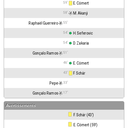
59'
 E. Cömert
58'
 M. Akanji
55'
Raphaël Guerreiro
54'
 H. Seferovic
54'
 D. Zakaria
51'
Gonçalo Ramos
46'
 E. Cömert
43'
 F. Schär
33'
Pepe
17'
Gonçalo Ramos
Avertissements
 F. Schär (43')
 E. Cömert (59')