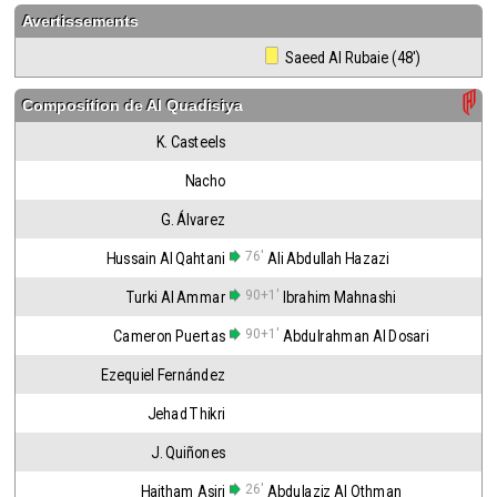
Avertissements
 Saeed Al Rubaie (48')
Composition de
Al Quadisiya
K. Casteels
Nacho
G. Álvarez
76'
Hussain Al Qahtani
Ali Abdullah Hazazi
90+1'
Turki Al Ammar
Ibrahim Mahnashi
90+1'
Cameron Puertas
Abdulrahman Al Dosari
Ezequiel Fernández
Jehad Thikri
J. Quiñones
26'
Haitham Asiri
Abdulaziz Al Othman