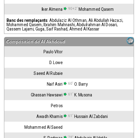
90+2'
Iker Almena
Mohammed Qasem
Banc des remplaçants
:
Abdulaziz Al Othman
,
Ali Abdullah Hazazi
,
Mohammed Qasem
,
Ibrahim Mahnashi
,
Abdulrahman Al Dosari
,
Qassem Lajami
,
Guga
,
Saif Rashad
,
Ahmed Al Kassar
Composition de
Al Akhdoud
Paulo Vítor
D. Lowe
Saeed Al Rubaie
60'
Naif Asiri
O. Barry
61'
Ghassan Hawsawi
K. Musona
Petros
61'
Awadh Khamis
Hussain Al Zabdani
Mohammed Al Saeed
78'