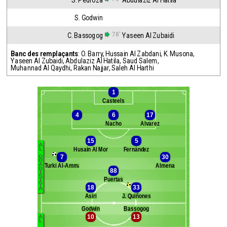
S. Pedroza
Abdulaziz Al Hatila
S. Godwin
78'
C. Bassogog
Yaseen Al Zubaidi
Banc des remplaçants
:
O. Barry
,
Hussain Al Zabdani
,
K. Musona
,
Yaseen Al Zubaidi
,
Abdulaziz Al Hatila
,
Saud Salem
,
Muhannad Al Qaydhi
,
Rakan Najjar
,
Saleh Al Harthi