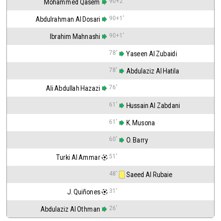
90+2'
Mohammed Qasem
90+1'
Abdulrahman Al Dosari
90+1'
Ibrahim Mahnashi
78'
 Yaseen Al Zubaidi
78'
 Abdulaziz Al Hatila
76'
Ali Abdullah Hazazi
61'
 Hussain Al Zabdani
61'
 K. Musona
60'
 O. Barry
51'
Turki Al Ammar
48'
 Saeed Al Rubaie
31'
J. Quiñones
26'
Abdulaziz Al Othman