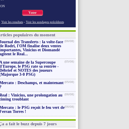
NON
Voter
Voir les resultats
-
Voir les sondages précédents
articles populaires du moment
(06/08)
Journal des Transferts : la volte-face
de Rodri, l'OM finalise deux ventes
importantes, Vinicius et Diomandé
agitent le Real...
(05/08)
A une semaine de la Supercoupe
d'Europe, le PSG rate sa rentrée -
Débrief et NOTES des joueurs
(Majorque 3-0 PSG)
(05/08)
Mercato : Deschamps, et maintenant
?
(06/08)
Real : Vinicius, une prolongation au
timing troublant
(06/08)
Mercato : le PSG reçoit le feu vert de
Ferran Torres !
Ça a fait le buzz depuis 7 jours