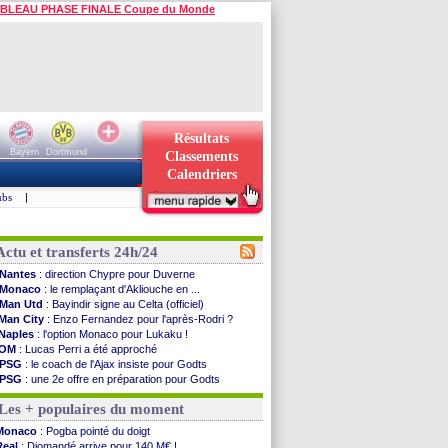
BLEAU PHASE FINALE Coupe du Monde
Résultats
Bayern
Dortmund
Classements
Calendriers
ubs
|
Actu et transferts 24h/24
Nantes
: direction Chypre pour Duverne
Monaco
: le remplaçant d'Akliouche en ...
Man Utd
: Bayindir signe au Celta (officiel)
Man City
: Enzo Fernandez pour l'après-Rodri ?
Naples
: l'option Monaco pour Lukaku !
OM
: Lucas Perri a été approché
PSG
: le coach de l'Ajax insiste pour Godts
PSG
: une 2e offre en préparation pour Godts
Francfort
: Dina Ebimbe signe à Schalke (off.)
Les + populaires du moment
Strasbourg
: Saïdou Sow prêté à Nantes (off.)
Monaco
: Filipe Luis aimerait garder Balogun
Monaco
: Pogba pointé du doigt
Dortmund
: Newcastle est prévenu pour Nmecha
Real
: Diomandé arrive pour 140 M€ !