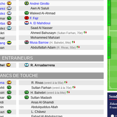
A
L
cho
Andrei Girotto
Q
Awn Al Saluli
arez
U
A
Waleed Al-Ahmad
D
ndez
I
Ha
S
F. Fajr
Ammar
I
Y
A. El Mahdioui
rtas
A
Saad Al Nasser
ndez
Ahmed Bahusayn
ikri
(Sultan Farhan, 70e)
As
Mohammed Mahzari
amat
A
L
Musa Barrow
(H. Bahebri, 84e)
yang
A
T
Abdulfattah Adam
A
hman
(R. Rivas, 55e)
A
W
O
N
ENTRAINEURS
hel
R. Arruabarrena
S
B
ANCS DE TOUCHE
ena
R. Rivas
(entré à la 55e)
khli
Sultan Farhan
(entré à la 70e)
Asiri
H. Bahebri
(entré à la 84e)
Sond
ssar
Sultan Madash
ardi
Anas Al Ghamdi
Zidan
rmin
Abdulquddus Atiah
Franc
L. Chávez
zzazi
Fahad Al Abdulrazzaq
O
sari