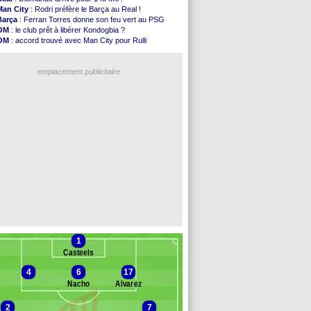
Barça
: première offre à 45 M€ pour Rodri ?
Man City
: Rodri préfère le Barça au Real !
Argentine
: le soutien très appuyé à Infantino
Barça
: Ferran Torres donne son feu vert au PSG
Tottenham
: Van de Ven va prolonger
OM
: le club prêt à libérer Kondogbia ?
Barça
: l'agent de Rodri confirme !
OM
: accord trouvé avec Man City pour Rulli
FIFA
: la CAF soutient Infantino
PSG
: l'étonnante rumeur Gusto
CdM 2030
: Rubiales charge Infantino et ...
PSG
: Luis Enrique satisfait malgré tout
Rennes
: Embolo a des pistes alléchantes
emplacement publicitaire
Côte d'Ivoire
: Renard affiche ses ambitions
Rennes
: Haise confirme pour Aït Boudlal
Man City
: Trafford à Leeds pour 47 M€ (off...
Man Utd
: Zirkzee vers la Juventus ?
Amical
: Monaco s'impose contre Getafe
Voir les brèves précédentes
1
Casteels
4
6
17
Nacho
Álvarez
2
7