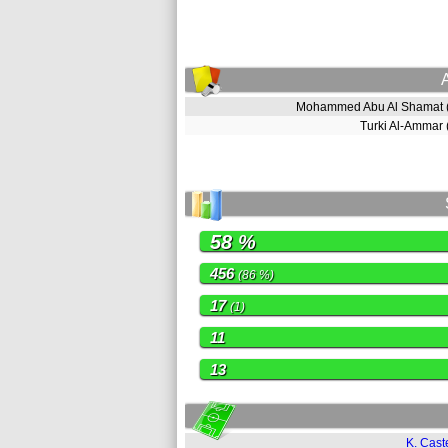
Mohammed Abu Al Shamat
Turki Al-Ammar
58 %
456
(86 %)
17
(1)
11
13
K. Cast