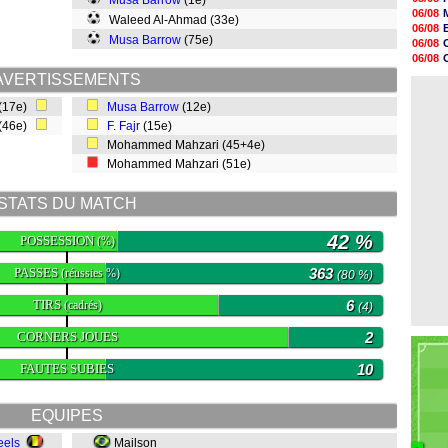
Musa Barrow
(1e)
09h24
06/08
Waleed Al-Ahmad (33e)
09h06
06/08
08h44
Musa Barrow
(75e)
06/08
08h22
06/08
06/08
06/08
AVERTISSEMENTS
06/08
06/08
06/08
 (17e)
Musa Barrow
(12e)
06/08
 (46e)
F. Fajr
(15e)
06/08
06/08
Mohammed Mahzari (45+4e)
06/08
Mohammed Mahzari (51e)
06/08
STATS DU MATCH
42 %
POSSESSION
(%)
PASSES
363
(réussies %)
(80 %)
TIRS
6
(cadrés)
(4)
CORNERS JOUES
2
FAUTES SUBIES
10
EQUIPES
eels
Mailson