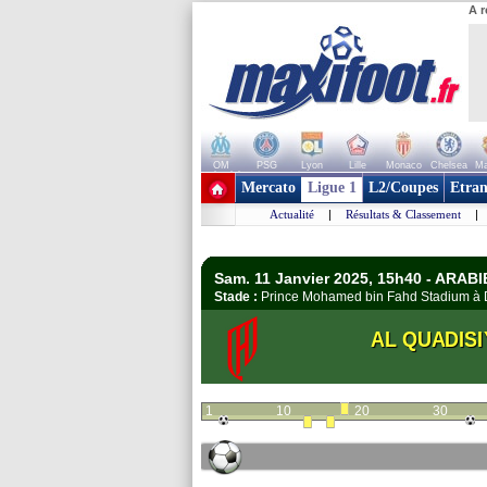
A r
OM
PSG
Lyon
Lille
Monaco
Chelsea
Ma
+ de clubs
Mercato
Ligue 1
L2/Coupes
Etran
Actualité
|
Résultats & Classement
|
Sam. 11 Janvier 2025, 15h40 - ARAB
Stade :
Prince Mohamed bin Fahd Stadium
AL QUADISI
1
10
20
30