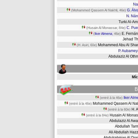
Na
G. Álv
(Mohammed Qassem Al Nakhli, 46e)
N. Ná
Turki Al-
C. Pue
(Husain Al Monassar, 84e)
E. Ferná
(
Iker Almena
, 46e)
Jehad Th
Mohammed Abu Al Sh
(H. Asiri, 60e)
P. Aubame
Abdulaziz Al Ot
Míc
B
Iker Alm
(entré à la 46e)
Mohammed Qassem Al Na
(entré à la 46e)
H. 
(entré à la 60e)
Husain Al Mona
(entré à la 84e)
Abdulaziz Al Aw
Abdullah Ta
Ali Abdullah Ha
Abdulrahman Al Do