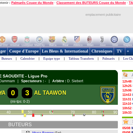
etenir :
Palmarès Coupe du Monde
-
Classement des BUTEURS Coupe du Monde
-
TA
emplacement publicitaire
n Utd
Arsenal
Liverpool
ManCity
Barca
Real
Atletico
Milan
Juve
Inter
Naples
ger
Coupe d'Europe
Les Bleus & International
Chroniques
TV
+
Buteurs
|
Calendrier
|
Equipe type
|
Tableau Transferts
|
Palmarès
|
Les Cl
IE SAOUDITE - Ligue Pro
 à Dammam |
Spectateurs :
- |
Arbitre :
D. Siebert
12h48
12h25
12h06
0
3
YA
AL TAAWON
11h53
11h31
(mi-tps: 0-2)
11h10
10h52
40
50
60
70
80
90
10h33
10h12
10h09
BUTEURS
10h05
05/08
09h44
05/08