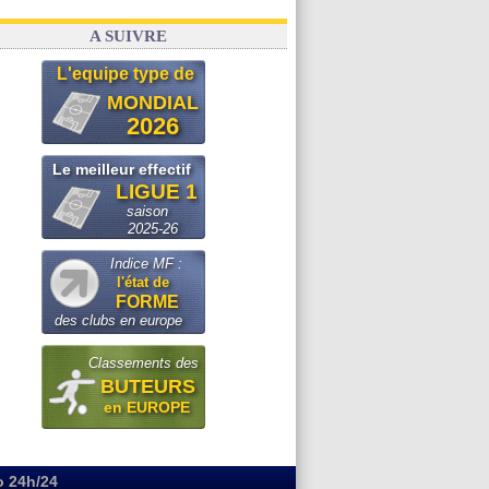
A SUIVRE
L'equipe type de
MONDIAL
2026
Le meilleur effectif
LIGUE 1
saison
2025-26
Indice MF :
l'état de
FORME
des clubs en europe
Classements des
BUTEURS
en EUROPE
o 24h/24