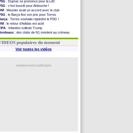
PSG
: Dupraz se prononce pour la LdC
PSG
: c'est bouclé pour Akliouche !
OM
: Meunier avait un accord avec le club
PSG
: le Barça fixe son prix pour Torres
Barça
: Torres souhaite rejoindre le PSG !
OM
: le retour d'Adidas est acté
FIFA
: Infantino sollicite Trump
Bordeaux
: des clubs de N1 montent au créneau
Argentine
: quand Medina recadre... sa mère
Real
: le démenti de Leipzig pour Diomandé
VIDEOS populaires du moment
Voir toutes les vidéos
emplacement publicitaire