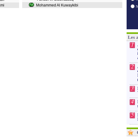
jami
Mohammed Al Kuwaykibi
Les 
1
2
3
4
5