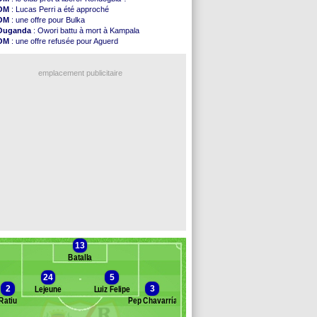
Monaco
: Camara a la cote en Angleterre
OM
: Lucas Perri a été approché
Amical
: encore une défaite pour Strasbourg
OM
: une offre pour Bulka
OM
: la piste Goore en attaque
Ouganda
: Owori battu à mort à Kampala
PSG
: ça négocie avec le Barça pour Torres
OM
: une offre refusée pour Aguerd
Amical
: Rennes s'incline contre Brentford
PSG
: Liverpool va proposer 115 M€ pour Barcola
Arsenal
: c'est signé pour Guimaraes (officiel)
OM
: B. Genesio - "ce n'est pas idéal"
Amical
: Le Mans concède un nul
emplacement publicitaire
Real
: Mourinho durcit les règles
Amical
: Toulouse s'incline lourdement
OM
: Benatia et la "médiocrité" dans le club
Newcastle
: Guimarães, le club se défend
L2
: la 1ère journée à suivre en DIRECT !
Voir les brèves précédentes
13
Batalla
24
5
2
3
Lejeune
Luiz Felipe
Ratiu
Pep Chavarría
anc des remplaçants
Rayo Vallecano