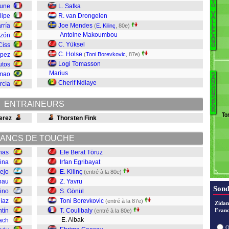
Y
eune
L. Satka
O
C
V
lipe
R. van Drongelen
A
Ba
L
rría
Joe Mendes
(
E. Kilinç
, 80e)
L
M
E
C
Antoine Makoumbou
azón
A
N
C. Yüksel
Ciss
O
Ó
C. Holse
ópez
(
Toni Borevkovic
, 87e)
Dí
Logi Tomasson
utos
E
Marius
mao
S
G
A
Cherif Ndiaye
M
rcía
Tr
S
A
U
N
S
C
ENTRAINEURS
P
D
O
R
To
C
Perez
Thorsten Fink
B
G
ANCS DE TOUCHE
Ya
nas
Efe Berat Töruz
Ki
ina
Irfan Egribayat
E
rejo
E. Kilinç
(entré à la 80e)
E
bau
Z. Yavru
Sond
ino
S. Gönül
íaz
Toni Borevkovic
(entré à la 87e)
Zidan
ntín
T. Coulibaly
Franc
(entré à la 80e)
E. Albak
ach
O