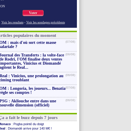
NON
Voter
Voir les resultats
-
Voir les sondages précédents
articles populaires du moment
(07/08)
OM : mais d'où sort cette masse
salariale ?
(06/08)
Journal des Transferts : la volte-face
de Rodri, l'OM finalise deux ventes
importantes, Vinicius et Diomandé
agitent le Real...
(06/08)
Real : Vinicius, une prolongation au
timing troublant
(07/08)
OM : Longoria, les joueurs... Benatia
règle ses comptes !
(06/08)
PSG : Akliouche entre dans une
nouvelle dimension (officiel)
Ça a fait le buzz depuis 7 jours
Monaco
: Pogba pointé du doigt
Real
: Diomandé arrive pour 140 M€ !