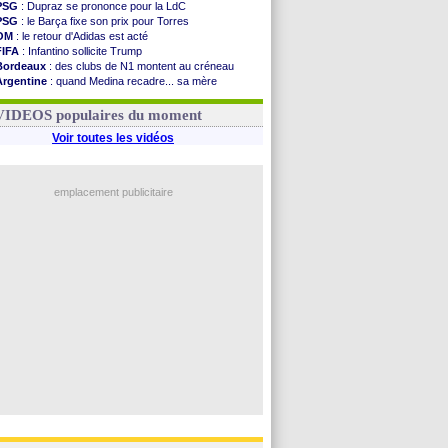
PSG
: Dupraz se prononce pour la LdC
PSG
: le Barça fixe son prix pour Torres
OM
: le retour d'Adidas est acté
FIFA
: Infantino sollicite Trump
Bordeaux
: des clubs de N1 montent au créneau
Argentine
: quand Medina recadre... sa mère
Real
: le démenti de Leipzig pour Diomandé
OM
: Paixão attire un 2e club anglais
VIDEOS populaires du moment
Voir toutes les vidéos
emplacement publicitaire