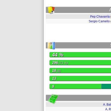
Pep Chavarría
Sergio Camello
44 %
296
(71 %)
18
(6)
13
8
A. Bat
A. R