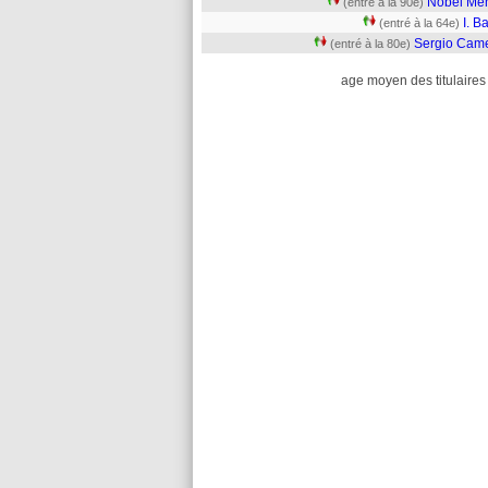
Nobel Me
(entré à la 90e)
I. Ba
(entré à la 64e)
Sergio Came
(entré à la 80e)
age moyen des titulaires 