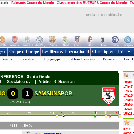
etenir :
Palmarès Coupe du Monde
-
Classement des BUTEURS Coupe du Monde
-
TA
emplacement publicitaire
n Utd
Arsenal
Liverpool
ManCity
Barca
Real
Atletico
Milan
Juve
Inter
Naples
ger
Coupe d'Europe
Les Bleus & International
Chroniques
TV
+
Buteurs
|
Calendrier
|
Equipe type
|
Tableau Transferts
|
Palmarès
|
Les Cl
ONFERENCE - 8e de finale
id |
Spectateurs :
- |
Arbitre :
S. Stegemann
18h01
17h47
17h37
0
1
NO
SAMSUNSPOR
17h25
17h08
(mi-tps: 0-0)
16h55
16h31
40
50
60
70
80
90
16h11
16h06
15h48
BUTEURS
15h41
07/08
15h21
06/08