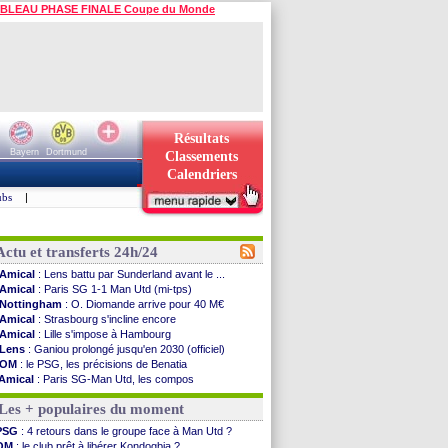
BLEAU PHASE FINALE Coupe du Monde
Résultats
Bayern
Dortmund
Classements
Calendriers
ubs
|
Actu et transferts 24h/24
Amical
: Lens battu par Sunderland avant le ...
Amical
: Paris SG 1-1 Man Utd (mi-tps)
Nottingham
: O. Diomande arrive pour 40 M€
Amical
: Strasbourg s'incline encore
Amical
: Lille s'impose à Hambourg
Lens
: Ganiou prolongé jusqu'en 2030 (officiel)
OM
: le PSG, les précisions de Benatia
Amical
: Paris SG-Man Utd, les compos
Amical
: Chelsea corrige l'AC Milan
Les + populaires du moment
Argentine
: Messi perd son papa
Amical
: l'Inter s'offre la Juventus
PSG
: 4 retours dans le groupe face à Man Utd ?
Atletico
: Almada rejoint River Plate (off.)
OM
: le club prêt à libérer Kondogbia ?