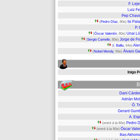
F. Lej
Luiz Fe
Pep Chava
Isi Pal
(
Pedro Díaz
, 80e)
P. 
Unai L
(
Óscar Valentín
, 80e)
Jorge de Fr
(
Sergio Camello
, 80e)
Ale
(
I. Balliu
, 64e)
Álvaro Ga
(
Nobel Mendy
, 90e)
Inigo 
B
Dani Cárde
Adrián Mol
Ó. T
Gerard Gum
A. Esp
Pedro D
(entré à la 80e)
Óscar Vale
(entré à la 80e)
Ilias Akhom