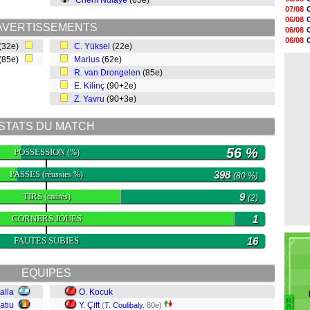
Cherif Ndiaye
(65e)
15h14
07/08
14h59
06/08
14h43
AVERTISSEMENTS
06/08
14h14
06/08
(32e)
C. Yüksel
(22e)
13h59
07/08
13h55
(85e)
Marius
(62e)
07/08
13h48
R. van Drongelen
(85e)
13h30
E. Kilinç
(90+2e)
12h49
12h22
Z. Yavru
(90+3e)
12h00
11h46
STATS DU MATCH
56 %
POSSESSION
(%)
PASSES
398
(réussies %)
(80 %)
TIRS
9
(cadrés)
(2)
CORNERS JOUES
1
FAUTES SUBIES
16
EQUIPES
alla
O. Kocuk
R
atiu
Y. Çift
B
(
T. Coulibaly
, 80e)
A