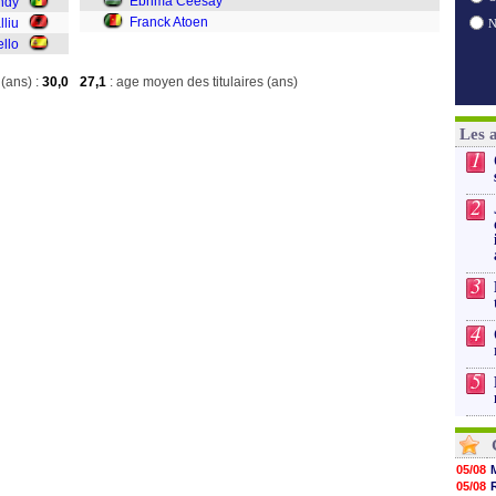
Ebrima Ceesay
ndy
Franck Atoen
lliu
llo
(ans) :
30,0
27,1
: age moyen des titulaires (ans)
Les 
1
2
3
4
5
05/08
05/08