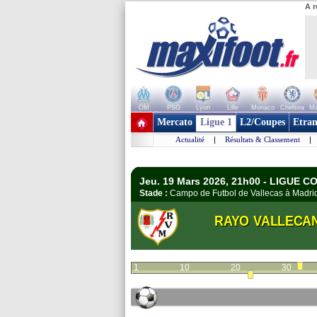
A r
OM
PSG
Lyon
Lille
Monaco
Chelsea
Ma
+ de clubs
Mercato
Ligue 1
L2/Coupes
Etran
Actualité
|
Résultats & Classement
|
Jeu. 19 Mars 2026, 21h00 - LIGUE C
Stade :
Campo de Futbol de Vallecas à Madr
RAYO VALLECA
1
10
20
30