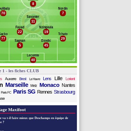
hamada
8
Banc des remplaçants
Montpellier
llon
ulibaly
Nordin
70
7
ssoufou
endel Meister
Savanier
rri
ye
11
azri
Fayad
Nzingoula
hennahi
22
19
Sacko
Tchato
meragic
77
29
ertaud
Sagnan
Dzodic
5
45
res
Lecomte
40
e 1 - les fiches CLUB
Lille
Lens
s
Auxerre
Lorient
Brest
Le Havre
n
Marseille
Monaco
Nantes
Metz
Paris SG
Rennes
Strasbourg
Paris FC
use
age Maxifoot
e va t-il faire mieux que Deschamps en équipe de
e ?