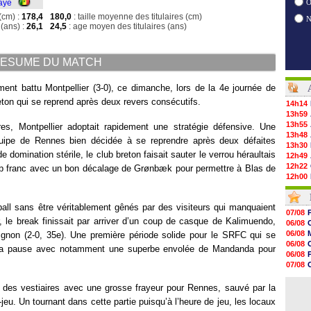
aye
O
(cm) :
178,4
180,0
: taille moyenne des titulaires (cm)
(ans) :
26,1
24,5
: age moyen des titulaires (ans)
ESUME DU MATCH
ent battu Montpellier (3-0), ce dimanche, lors de la 4e journée de
ton qui se reprend après deux revers consécutifs.
14h14
13h59
13h55
s, Montpellier adoptait rapidement une stratégie défensive. Une
13h48
quipe de Rennes bien décidée à se reprendre après deux défaites
13h30
 domination stérile, le club breton faisait sauter le verrou héraultais
12h49
12h22
p franc avec un bon décalage de Grønbæk pour permettre à Blas de
12h00
11h46
11h20
tball sans être véritablement gênés par des visiteurs qui manquaient
10h49
07/08
10h32
r, le break finissait par arriver d’un coup de casque de Kalimuendo,
06/08
10h10
06/08
ignon (2-0, 35e). Une première période solide pour le SRFC qui se
09h49
06/08
t la pause avec notamment une superbe envolée de Mandanda pour
09h35
06/08
09h08
07/08
08h54
06/08
08h32
06/08
 des vestiaires avec une grosse frayeur pour Rennes, sauvé par la
07/08
u. Un tournant dans cette partie puisqu’à l’heure de jeu, les locaux
07/08