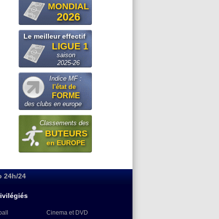
MONDIAL
2026
Le meilleur effectif
LIGUE 1
saison
2025-26
Indice MF :
l'état de
FORME
des clubs en europe
Classements des
BUTEURS
en EUROPE
o 24h/24
ivilégiés
ball
Cinema et DVD