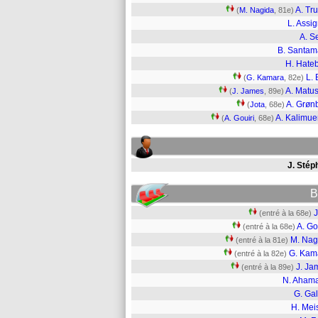
A. Tru
(
M. Nagida
, 81e)
L. Assi
A. S
B. Santam
H. Hate
L. 
(
G. Kamara
, 82e)
A. Matu
(
J. James
, 89e)
A. Grø
(
Jota
, 68e)
A. Kalimu
(
A. Gouiri
, 68e)
J. Stép
B
J
(entré à la 68e)
A. Go
(entré à la 68e)
M. Nag
(entré à la 81e)
G. Kam
(entré à la 82e)
J. Ja
(entré à la 89e)
N. Aham
G. Gal
H. Mei