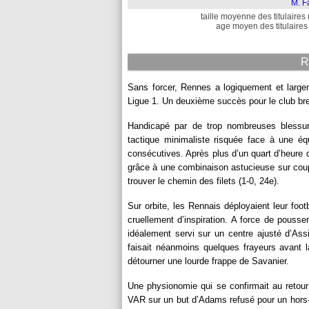
M. F
taille moyenne des titulaires 
age moyen des titulaires 
R
Sans forcer, Rennes a logiquement et largem
Ligue 1. Un deuxième succès pour le club bre
Handicapé par de trop nombreuses blessure
tactique minimaliste risquée face à une é
consécutives. Après plus d’un quart d’heure de
grâce à une combinaison astucieuse sur cou
trouver le chemin des filets (1-0, 24e).
Sur orbite, les Rennais déployaient leur foo
cruellement d’inspiration. A force de pousse
idéalement servi sur un centre ajusté d’Ass
faisait néanmoins quelques frayeurs avan
détourner une lourde frappe de Savanier.
Une physionomie qui se confirmait au retour
VAR sur un but d’Adams refusé pour un hors-je