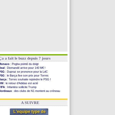
OM
: Gouiri évoque son avenir
Leipzig
: le transfert d'Asllani tombe à l'eau
L3
: 1ère utilisation du Football Video Support
OM
: Benatia envoie une pique à Longoria
Voir les brèves précédentes
Ça a fait le buzz depuis 7 jours
Monaco
: Pogba pointé du doigt
Real
: Diomandé arrive pour 140 M€ !
PSG
: Dupraz se prononce pour la LdC
PSG
: le Barça fixe son prix pour Torres
Barça
: Torres souhaite rejoindre le PSG !
OM
: le retour d'Adidas est acté
FIFA
: Infantino sollicite Trump
Bordeaux
: des clubs de N1 montent au créneau
Argentine
: quand Medina recadre... sa mère
Real
: le démenti de Leipzig pour Diomandé
A SUIVRE
L'equipe type de