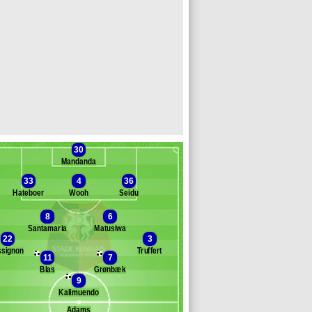
30
Mandanda
33
4
36
Hateboer
Wooh
Seidu
8
6
Santamaria
Matusiwa
Banc des remplaçants
Rennes
22
3
signon
Truffert
ta
11
7
uiri
Blas
Grønbæk
9
agida
Kalimuendo
amara
ames
Adams