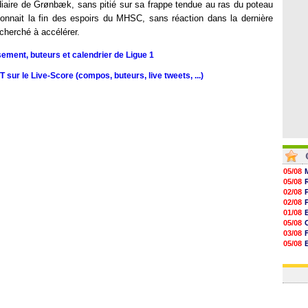
07/08
édiaire de Grønbæk, sans pitié sur sa frappe tendue au ras du poteau
07/08
onnait la fin des espoirs du MHSC, sans réaction dans la dernière
07/08
cherché à accélérer.
07/08
sement, buteurs et calendrier de Ligue 1
sur le Live-Score (compos, buteurs, live tweets, ...)
05/08
05/08
02/08
02/08
01/08
05/08
03/08
05/08
03/08
03/08