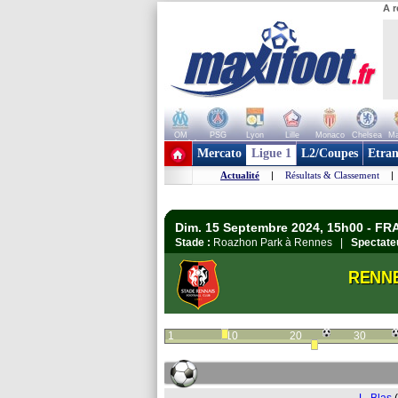
A r
OM
PSG
Lyon
Lille
Monaco
Chelsea
Ma
+ de clubs
Mercato
Ligue 1
L2/Coupes
Etran
Actualité
|
Résultats & Classement
|
Dim. 15 Septembre 2024, 15h00 - FR
Stade :
Roazhon Park à Rennes |
Spectate
RENN
1
10
20
30