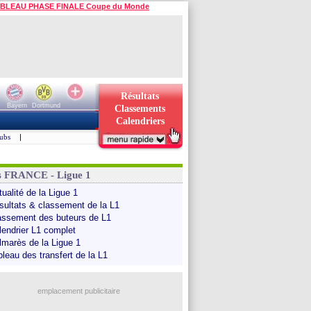
BLEAU PHASE FINALE Coupe du Monde
Résultats
Bayern
Dortmund
Classements
Calendriers
ubs
|
s FRANCE - Ligue 1
ualité de la Ligue 1
sultats & classement de la L1
assement des buteurs de L1
lendrier L1 complet
lmarès de la Ligue 1
bleau des transfert de la L1
emplacement publicitaire