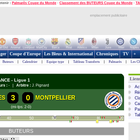
etenir :
Palmarès Coupe du Monde
-
Classement des BUTEURS Coupe du Monde
-
TA
emplacement publicitaire
n Utd
Arsenal
Liverpool
ManCity
Barca
Real
Atletico
Milan
Juve
Inter
Naples
ger
Coupe d'Europe
Les Bleus & International
Chroniques
TV
+
Buteurs
|
Calendrier
|
Equipe type
|
Tableau Transferts
|
Palmarès
|
Les Cl
Lien
ANCE - Ligue 1
urs :
- |
Arbitre :
J. Pignard
Act
Ré
3
0
ES
MONTPELLIER
Cl
Ca
(mi-tps: 2-0)
Pa
Ta
40
50
60
70
80
90
BUTEURS