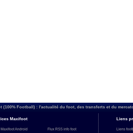
t (100% Football) : l'actualité du foot, des transferts et du mercat
ices Maxifoot
Liens pr
 Maxifoot Android
Flux RSS info foot
Liens foot