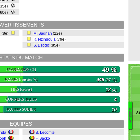
(24e)
(35e)
(60e)
AVERTISSEMENTS
u
(8e)
M. Sagnan
(22e)
R. Nzingoula
(79e)
S. Dzodic
(85e)
STATS DU MATCH
49 %
POSSESSION
(%)
PASSES
446
(réussies %)
(87 %)
TIRS
12
(cadrés)
(4)
CORNERS JOUES
4
FAUTES SUBIES
10
R
As
E
Jo
N
N
E
Go
S
EQUIPES
N
K
anda
B. Lecomte
J
ooh
F. Sacko