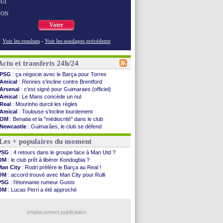
UI
NON
Voter
Voir les resultats
-
Voir les sondages précédents
Actu et transferts 24h/24
PSG
: ça négocie avec le Barça pour Torres
Amical
: Rennes s'incline contre Brentford
Arsenal
: c'est signé pour Guimaraes (officiel)
Amical
: Le Mans concède un nul
Real
: Mourinho durcit les règles
Amical
: Toulouse s'incline lourdement
OM
: Benatia et la "médiocrité" dans le club
Newcastle
: Guimarães, le club se défend
L2
: la 1ère journée à suivre en DIRECT !
Les + populaires du moment
PSG
: une deuxième offre pour Suzuki
PSG
: le groupe pour le match face à Man Utd
PSG
: 4 retours dans le groupe face à Man Utd ?
OM
: le jour où tout a basculé pour Benatia
OM
: le club prêt à libérer Kondogbia ?
Heracles
: Reine-Adélaïde, le sort s'acharne...
Man City
: Rodri préfère le Barça au Real !
Monaco
: Mawissa a gravement blessé Uche
OM
: accord trouvé avec Man City pour Rulli
OM
: accord avec la Real Sociedad pour Aguerd
PSG
: l'étonnante rumeur Gusto
Barça
: Araujo va partir en prêt à Liverpool
OM
: Lucas Perri a été approché
OM
: Côme pousse pour Gouiri
OM
: une offre pour Bulka
Man Utd
: le groupe pour défier le PSG
Ouganda
: Owori battu à mort à Kampala
L3
: Caen premier leader
emplacement publicitaire
OM
: Højbjerg, son agent maintient le suspense