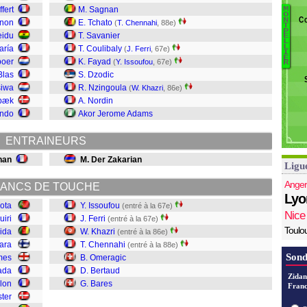
A
ffert
M. Sagnan
M
O
Ga
Co
N
gnon
E. Tchato
(
T. Chennahi
, 88e)
T
I
P
W
eidu
T. Savanier
E
L
Fe
Fa
L
aría
T. Coulibaly
(
J. Ferri
, 67e)
I
Kh
E
boer
K. Fayad
(
Y. Issoufou
, 67e)
R
C
Blas
S. Dzodic
O
siwa
R. Nzingoula
(
W. Khazri
, 86e)
B
nbæk
A. Nordin
Ba
endo
Akor Jerome Adams
ENTRAINEURS
han
M. Der Zakarian
Ligu
Anger
ANCS DE TOUCHE
Lyo
ota
Y. Issoufou
(entré à la 67e)
Nice
uiri
J. Ferri
(entré à la 67e)
Toulo
ida
W. Khazri
(entré à la 86e)
ara
T. Chennahi
(entré à la 88e)
Sond
mes
B. Omeragic
ada
D. Bertaud
Zidan
lon
G. Bares
Franc
ster