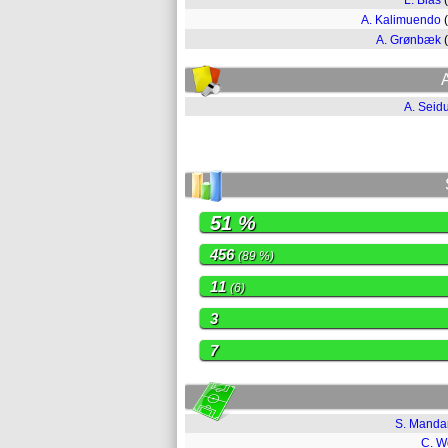
L. Blas
A. Kalimuendo
A. Grønbæk
A. Seid
51 %
456
(89 %)
11
(6)
3
7
S. Mand
C. W