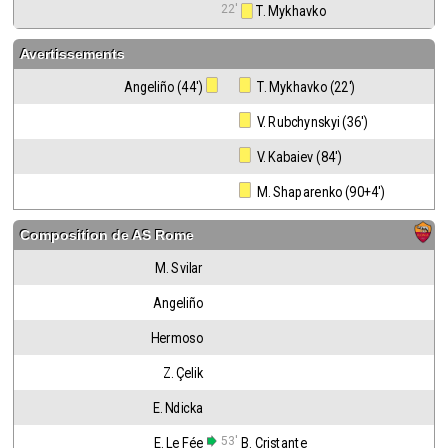
22'
 T. Mykhavko
Avertissements
Angeliño (44')
 T. Mykhavko (22')
 V. Rubchynskyi (36')
 V. Kabaiev (84')
 M. Shaparenko (90+4')
Composition de
AS Rome
M. Svilar
Angeliño
Hermoso
Z. Çelik
E. Ndicka
53'
E. Le Fée
B. Cristante