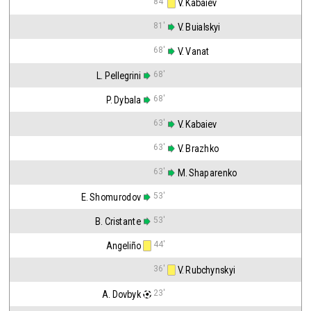
84'
 V. Kabaiev
81'
 V. Buialskyi
68'
 V. Vanat
68'
L. Pellegrini
68'
P. Dybala
63'
 V. Kabaiev
63'
 V. Brazhko
63'
 M. Shaparenko
53'
E. Shomurodov
53'
B. Cristante
44'
Angeliño
36'
 V. Rubchynskyi
23'
A. Dovbyk