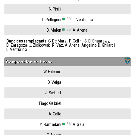
N. Pisilli
80'
L. Pellegrini
L. Venturino
75'
D. Malen
A. Arena
Banc des remplaçants
:
G. De Marzi
,
P. Gollini
,
S. El Shaarawy
,
B. Zaragoza
,
J. Ziolkowski
,
R. Vaz
,
A. Arena
,
Angelino
,
D. Ghilardi
,
L. Venturino
Composition de
Lecce
W. Falcone
D. Veiga
J. Siebert
Tiago Gabriel
A. Gallo
86'
Y. Ramadani
A. Sala