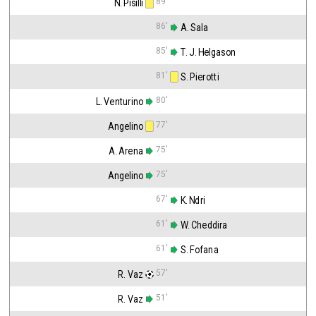
89'
N. Pisilli
86'
 A. Sala
85'
 T. J. Helgason
81'
 S. Pierotti
80'
L. Venturino
77'
Angelino
75'
A. Arena
75'
Angelino
67'
 K. Ndri
61'
 W. Cheddira
61'
 S. Fofana
57'
R. Vaz
51'
R. Vaz