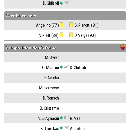
46'
D. Ghilardi
Avertissements
Angelino (77')
 S. Pierotti (81')
N. Pisilli (89')
 D. Veiga (90')
Composition de
AS Rome
M. Svilar
46'
G. Mancini
D. Ghilardi
E. Ndicka
M. Hermoso
D. Rensch
B. Cristante
51'
N. El Aynaoui
R. Vaz
75'
K. Tsimikas
Angelino