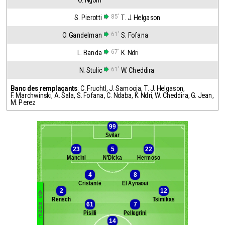
O. Ngom
85'
S. Pierotti
T. J. Helgason
61'
O. Gandelman
S. Fofana
67'
L. Banda
K. Ndri
61'
N. Stulic
W. Cheddira
Banc des remplaçants
:
C. Fruchtl
,
J. Samooja
,
T. J. Helgason
,
F. Marchwinski
,
A. Sala
,
S. Fofana
,
C. Ndaba
,
K. Ndri
,
W. Cheddira
,
G. Jean
,
M. Perez