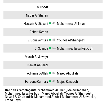
W. Hoedt
Nader Al Sharari
46'
Hussain Al Sibyani
Mohammed Al Thani
Robert Renan
88'
G. Bonaventura
Younes Al Shanqeeti
64'
C. Guanca
Mohammed Essa Hurbush
Musab Al Juwayr
Nawaf Al Saadi
80'
A. Hamed-Allah
Majed Abdullah
46'
Haroune Camara
Majed Kanabah
Banc des remplaçants
:
Mohammed Al Thani
,
Majed Kanabah
,
Mohammed Essa Hurbush
,
Majed Abdullah
,
Younes Al Shanqeeti
,
Nawaf Al Ghulaimish
,
Mohammed Al Absi
,
Mohammed Al Shwirekh
,
Emad Qaysi