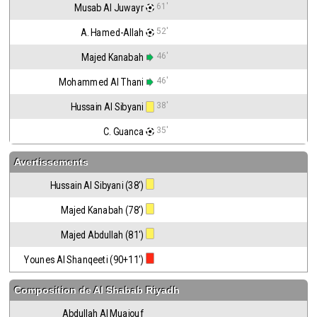
61'
Musab Al Juwayr
52'
A. Hamed-Allah
46'
Majed Kanabah
46'
Mohammed Al Thani
38'
Hussain Al Sibyani
35'
C. Guanca
Avertissements
Hussain Al Sibyani (38')
Majed Kanabah (78')
Majed Abdullah (81')
Younes Al Shanqeeti (90+11')
Composition de
Al Shabab Riyadh
Abdullah Al Muaiouf