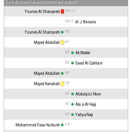
Les derniers événements du match
90+11'
Younes Al Shanqeeti
90+1'
 J. Bacuna
88'
Younes Al Shanqeeti
81'
Majed Abdullah
80'
 Ali Makki
80'
 Saad Al Qahtani
80'
Majed Abdullah
78'
Majed Kanabah
65'
 Abdulaziz Noor
65'
 Ala´a Al Hajji
65'
 Yahya Naji
64'
Mohammed Essa Hurbush