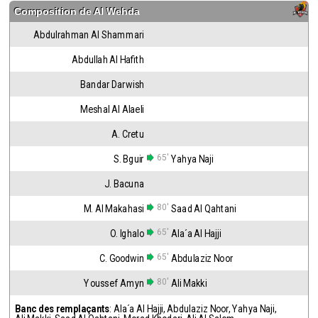
Composition de
Al Wehda
Abdulrahman Al Shammari
Abdullah Al Hafith
Bandar Darwish
Meshal Al Alaeli
A. Cretu
65'
S. Bguir
Yahya Naji
J. Bacuna
80'
M. Al Makahasi
Saad Al Qahtani
65'
O. Ighalo
Ala´a Al Hajji
65'
C. Goodwin
Abdulaziz Noor
80'
Youssef Amyn
Ali Makki
Banc des remplaçants
:
Ala´a Al Hajji
,
Abdulaziz Noor
,
Yahya Naji
,