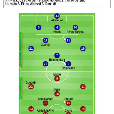
Ali Makki
,
Saad Al Qahtani
,
Morad Khodari
,
Ali Al Salem
,
Hussain Al Eissa
,
Ahmed Al Rashidi