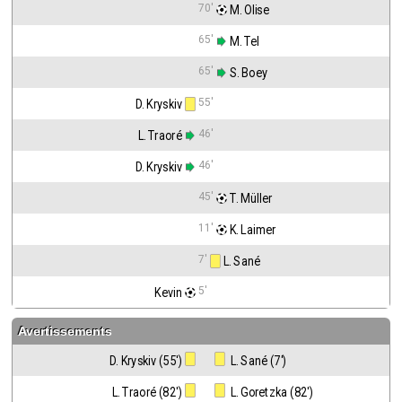
70'
 M. Olise
65'
 M. Tel
65'
 S. Boey
55'
D. Kryskiv
46'
L. Traoré
46'
D. Kryskiv
45'
 T. Müller
11'
 K. Laimer
7'
 L. Sané
5'
Kevin
Avertissements
D. Kryskiv (55')
 L. Sané (7')
L. Traoré (82')
 L. Goretzka (82')