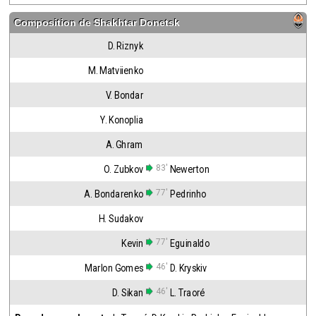
Composition de
Shakhtar Donetsk
D. Riznyk
M. Matviienko
V. Bondar
Y. Konoplia
A. Ghram
83'
O. Zubkov
Newerton
77'
A. Bondarenko
Pedrinho
H. Sudakov
77'
Kevin
Eguinaldo
46'
Marlon Gomes
D. Kryskiv
46'
D. Sikan
L. Traoré