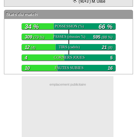
 (90+3') M. Olise
Contact / Signaler un bug
Stats du match
Recrutement Maxifoot
34 %
66 %
POSSESSION
(%)
Mentions légales
309
PASSES
595
(réussies %)
(79 %)
(88 %)
site web Maxifoot.fr
12
TIRS
21
(cadrés)
(4)
(8)
4
CORNERS JOUES
5
10
FAUTES SUBIES
16
emplacement publicitaire