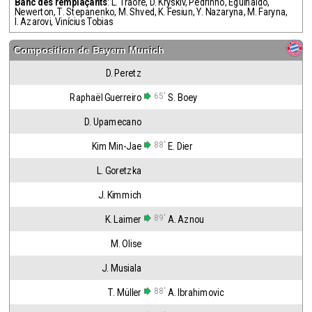
Banc des remplaçants
:
L. Traoré
,
D. Kryskiv
,
Pedrinho
,
Eguinaldo
,
Newerton
,
T. Stepanenko
,
M. Shved
,
K. Fesiun
,
Y. Nazaryna
,
M. Faryna
,
I. Azarovi
,
Vinícius Tobias
Composition de
Bayern Munich
D. Peretz
65'
Raphaël Guerreiro
S. Boey
D. Upamecano
88'
Kim Min-Jae
E. Dier
L. Goretzka
J. Kimmich
89'
K. Laimer
A. Aznou
M. Olise
J. Musiala
88'
T. Müller
A. Ibrahimovic