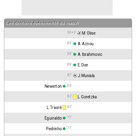
Les derniers événements du match
90+3'
 M. Olise
89'
 A. Aznou
88'
 A. Ibrahimovic
88'
 E. Dier
87'
 J. Musiala
83'
Newerton
82'
 L. Goretzka
82'
L. Traoré
77'
Eguinaldo
77'
Pedrinho