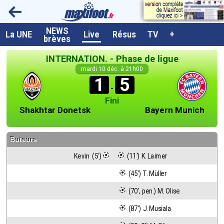
NEWS
A la UNE
La UNE
Live
Résus
TV
+
brèves
Dernières brèves
INTERNATION. - Phase de ligue
Live / Matchs en direct
mardi 10 déc. à 21h00
1
5
Résultats et Classements
-
Fini
Class. buteurs européens
Shakhtar Donetsk
Bayern Munich
Programme TV foot
Buteurs
Vidéos
Kevin  (5')
 (11') K. Laimer
Sondages
 (45') T. Müller
Tableau transferts L1
 (70', pen.) M. Olise
Taille de la police
 (87') J. Musiala
Paramètrages / Options