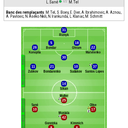
65'
L. Sané
M. Tel
Banc des remplaçants
:
M. Tel
,
S. Boey
,
E. Dier
,
A. Ibrahimovic
,
A. Aznou
,
A. Pavlovic
,
N. Aséko Nkili
,
N. Irankunda
,
L. Klanac
,
M. Schmitt