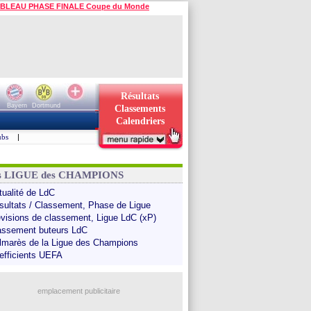
BLEAU PHASE FINALE Coupe du Monde
Résultats
Bayern
Dortmund
Classements
Calendriers
ubs
|
ns LIGUE des CHAMPIONS
tualité de LdC
sultats / Classement, Phase de Ligue
évisions de classement, Ligue LdC (xP)
assement buteurs LdC
lmarès de la Ligue des Champions
efficients UEFA
emplacement publicitaire