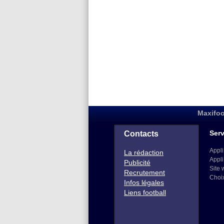
Maxifoo
Serv
Contacts
Appli
La rédaction
Appli
Publicité
Site 
Recrutement
Choi
Infos légales
Liens football