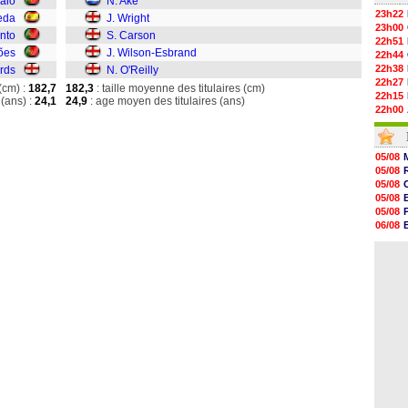
aio
N. Aké
23h22
eda
J. Wright
23h00
nto
S. Carson
22h51
ões
J. Wilson-Esbrand
22h44
22h38
rds
N. O'Reilly
22h27
(cm) :
182,7
182,3
: taille moyenne des titulaires (cm)
22h15
(ans) :
24,1
24,9
: age moyen des titulaires (ans)
22h00
21h48
21h39
21h26
05/08
21h05
05/08
20h47
05/08
20h30
05/08
20h18
05/08
20h04
06/08
19h47
06/08
19h34
06/08
19h14
19h06
18h50
18h30
18h20
17h58