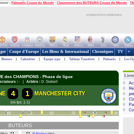
etenir :
Palmarès Coupe du Monde
-
Classement des BUTEURS Coupe du Monde
-
TA
emplacement publicitaire
n Utd
Arsenal
Liverpool
ManCity
Barca
Real
Atletico
Milan
Juve
Inter
Naples
ger
Coupe d'Europe
Les Bleus & International
Chroniques
TV
+
Buteurs
|
Calendrier
|
Equipe type
|
Tableau Transferts
|
Palmarès
|
Les Cl
Lie
UE des CHAMPIONS - Phase de ligue
ectateurs :
- |
Arbitre :
D. Siebert
Ac
Ré
4
1
NE
MANCHESTER CITY
pr
Cl
(mi-tps: 1-1)
Pa
Co
40
50
60
70
80
90
BUTEURS