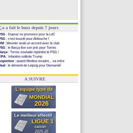
Ça a fait le buzz depuis 7 jours
PSG
: Dupraz se prononce pour la LdC
PSG
: c'est bouclé pour Akliouche !
OM
: Meunier avait un accord avec le club
PSG
: le Barça fixe son prix pour Torres
Barça
: Torres souhaite rejoindre le PSG !
FIFA
: Infantino sollicite Trump
Argentine
: quand Medina recadre... sa mère
Real
: le démenti de Leipzig pour Diomandé
OM
: Paixão attire un 2e club anglais
FIFA
: le conseiller d'Infantino démissionne !
A SUIVRE
L'equipe type de
MONDIAL
2026
Le meilleur effectif
LIGUE 1
saison
2025-26