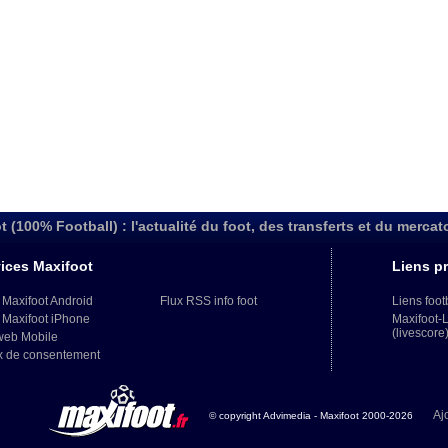
t (100% Football) : l'actualité du foot, des transferts et du mercat
ices Maxifoot
Liens pr
 Maxifoot Android
Flux RSS info foot
Liens foot
 Maxifoot iPhone
Maxifoot-
(livescore
web Mobile
x de consentement
Aj
© copyright Advimedia - Maxifoot 2000-2026