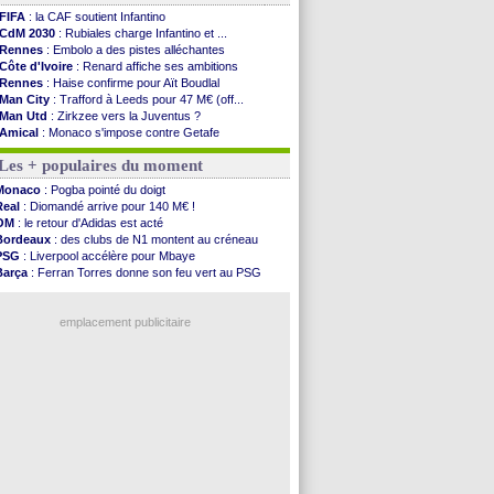
FIFA
: la CAF soutient Infantino
CdM 2030
: Rubiales charge Infantino et ...
Rennes
: Embolo a des pistes alléchantes
Côte d'Ivoire
: Renard affiche ses ambitions
Rennes
: Haise confirme pour Aït Boudlal
Man City
: Trafford à Leeds pour 47 M€ (off...
Man Utd
: Zirkzee vers la Juventus ?
Amical
: Monaco s'impose contre Getafe
Nantes
: Der Zakarian et sa relation avec Kita
Les + populaires du moment
OM
: le club prêt à libérer Kondogbia ?
Monaco
: le message touchant d'Akliouche
Monaco
: Pogba pointé du doigt
FIFA
: Tebas en remet une couche
Real
: Diomandé arrive pour 140 M€ !
FIFA
: l'UEFA maintient la pression
OM
: le retour d'Adidas est acté
PSG
: Tebas encense Luis Enrique
Bordeaux
: des clubs de N1 montent au créneau
Real
: Vinicius jusqu'en 2032 (officiel)
PSG
: Liverpool accélère pour Mbaye
Lyon
: Mangala va rejoindre Getafe
Barça
: Ferran Torres donne son feu vert au PSG
OM
: une offre refusée pour Aguerd
PSG
: Luis Enrique satisfait malgré tout
Real
: c'est confirmé pour Vinicius
Man City
: Rodri préfère le Barça au Real !
Troyes
: Junior Diaz jusqu'en 2030 (officiel)
emplacement publicitaire
PSG
: Akliouche a signé (officiel)
OM
: une offre pour Bulka
PSG
: contrat signé pour Akliouche
Ouganda
: Owori battu à mort à Kampala
Arsenal
: Arteta veut créer une dynastie
Voir les brèves précédentes