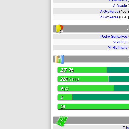
V. Gyökeres
M. Araújo
V. Gyökeres
(49e,
V. Gyökeres
(80e,
Pedro Goncalves
M. Araújo
M. Hjulmand
27 %
228
(79 %)
9
(6)
1
10
F. I