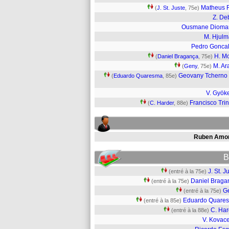
Matheus 
(
J. St. Juste
, 75e)
Z. De
Ousmane Dioma
M. Hjul
Pedro Gonca
H. Mo
(
Daniel Bragança
, 75e)
M. Ar
(
Geny
, 75e)
Geovany Tcherno
(
Eduardo Quaresma
, 85e)
V. Gyök
Francisco Tri
(
C. Harder
, 88e)
Ruben Amo
B
J. St. J
(entré à la 75e)
Daniel Braga
(entré à la 75e)
G
(entré à la 75e)
Eduardo Quare
(entré à la 85e)
C. Har
(entré à la 88e)
V. Kovace