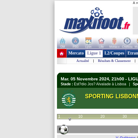
A r
OM
PSG
Lyon
Lille
Monaco
Chelsea
Ma
+ de clubs
Mercato
Ligue 1
L2/Coupes
Etran
Actualité
|
Résultats & Classement
|
Mar. 05 Novembre 2024, 21h00 - LIG
Stade :
Est?dio Jos? Alvalade à Lisboa |
Sp
SPORTING LISBON
1
10
20
30