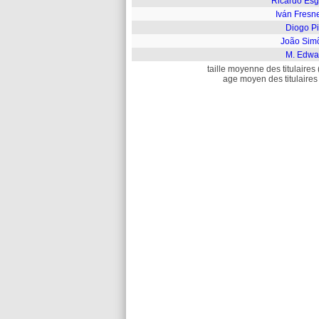
Ricardo Esg
Iván Fresn
Diogo Pi
João Sim
M. Edwa
taille moyenne des titulaires 
age moyen des titulaires 