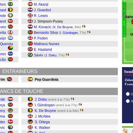
Reis
M. Akanji
M
B
A
N
bast
J. Gvardiol
C
O'
H
nde
R. Lewis
E
Math
S
St
T
mand
J. Simpson-Pusey
.
C
lves
M. Kovacic
(
K. De Bruyne
, 84e)
C
Wr
I
T
rita
Bernardo Silva
(
I. Gündogan
, 77e)
G
Y
Ak
aújo
P. Foden
Wa
 Quenda
Matheus Nunes
Or
E. Haaland
M
eres
Sávio
(
J. Doku
, 77e)
D
ncão
G
D
ENTRAINEURS
Sond
rim
Pep Guardiola
Zidan
Franc
ANCS DE TOUCHE
O
uste
J. Doku
(entré à la 77e)
nça
I. Gündogan
(entré à la 77e)
eny
K. De Bruyne
(entré à la 84e)
sma
J. McAtee
der
S. Ortega
vic
K. Walker