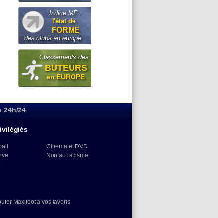
Indice MF :
l'état de
FORME
des clubs en europe
Classements des
BUTEURS
en EUROPE
o 24h/24
ivilégiés
ball
Cinema et DVD
Live
Non au racisme
)
outer Maxifoot à vos favoris