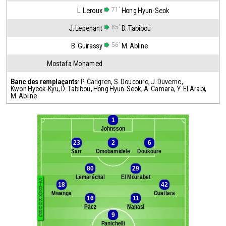
71'
L. Leroux
Hong Hyun-Seok
85'
J. Lepenant
D. Tabibou
56'
B. Guirassy
M. Abline
Mostafa Mohamed
Banc des remplaçants
:
P. Carlgren
,
S. Doucoure
,
J. Duverne
,
Kwon Hyeok-Kyu
,
D. Tabibou
,
Hong Hyun-Seok
,
A. Camara
,
Y. El Arabi
,
M. Abline