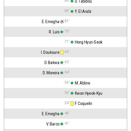
85'
 D. Tabibou
85'
 Y. El Arabi
81'
E. Emegha
75'
R. Luis
71'
 Hong Hyun-Seok
66'
I. Doukoure
65'
D. Bakwa
64'
D. Moreira
56'
 M. Abline
56'
 Kwon Hyeok-Kyu
54'
 F. Coquelin
46'
E. Emegha
41'
V. Barco