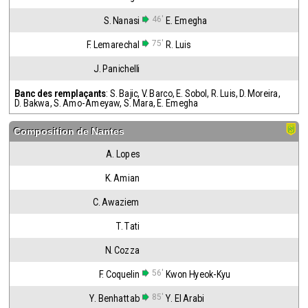
46'
S. Nanasi
E. Emegha
75'
F. Lemarechal
R. Luis
J. Panichelli
Banc des remplaçants
:
S. Bajic
,
V. Barco
,
E. Sobol
,
R. Luis
,
D. Moreira
,
D. Bakwa
,
S. Amo-Ameyaw
,
S. Mara
,
E. Emegha
Composition de
Nantes
A. Lopes
K. Amian
C. Awaziem
T. Tati
N. Cozza
56'
F. Coquelin
Kwon Hyeok-Kyu
85'
Y. Benhattab
Y. El Arabi