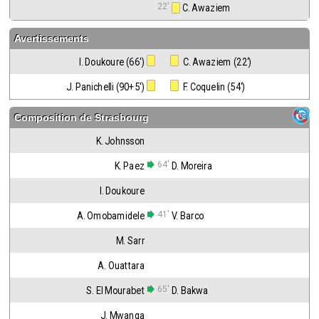
22'
 C. Awaziem
Avertissements
I. Doukoure (66')
 C. Awaziem (22')
J. Panichelli (90+5')
 F. Coquelin (54')
Composition de
Strasbourg
K. Johnsson
64'
K. Paez
D. Moreira
I. Doukoure
41'
A. Omobamidele
V. Barco
M. Sarr
A. Ouattara
65'
S. El Mourabet
D. Bakwa
J. Mwanga