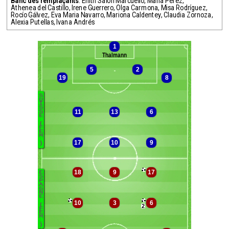
Banc des remplaçants
:
Enith Salon Marcuello
,
María Pérez
,
Athenea del Castillo
,
Irene Guerrero
,
Olga Carmona
,
Misa Rodríguez
,
Rocío Gálvez
,
Eva Maria Navarro
,
Mariona Caldentey
,
Claudia Zornoza
,
Alexia Putellas
,
Ivana Andrés