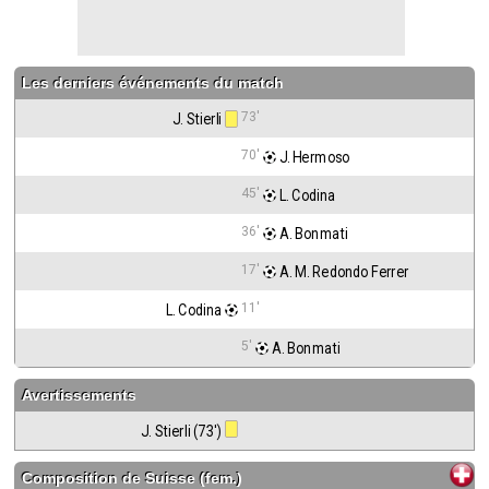
Les derniers événements du match
73'
J. Stierli
70'
 J. Hermoso
45'
 L. Codina
36'
 A. Bonmati
17'
 A. M. Redondo Ferrer
11'
L. Codina
5'
 A. Bonmati
Avertissements
J. Stierli (73')
Composition de
Suisse (fem.)