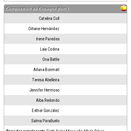
Composition de
Espagne (fem.)
Catalina Coll
Oihane Hernández
Irene Paredes
Laia Codina
Ona Batlle
Aitana Bonmatí
Teresa Abelleira
Jennifer Hermoso
Alba Redondo
Esther González
Salma Paralluelo