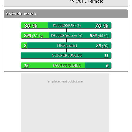
 (70') J. Hermoso
Contact / Signaler un bug
Stats du match
Recrutement Maxifoot
30 %
70 %
POSSESSION
(%)
Mentions légales
298
PASSES
676
(réussies %)
(68 %)
(88 %)
site web Maxifoot.fr
2
TIRS
26
(cadrés)
(1)
(10)
0
CORNERS JOUES
11
15
FAUTES SUBIES
6
emplacement publicitaire