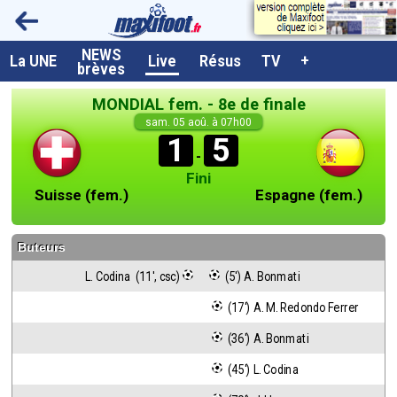
NEWS
A la UNE
La UNE
Live
Résus
TV
+
brèves
Dernières brèves
MONDIAL fem. - 8e de finale
Live / Matchs en direct
sam. 05 aoû. à 07h00
1
5
Résultats et Classements
-
Fini
Class. buteurs européens
Suisse (fem.)
Espagne (fem.)
Programme TV foot
Buteurs
Vidéos
L. Codina  (11', csc)
 (5') A. Bonmati
Sondages
 (17') A. M. Redondo Ferrer
Tableau transferts L1
 (36') A. Bonmati
Taille de la police
 (45') L. Codina
Paramètrages / Options