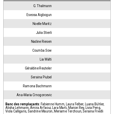
G. Thalmann
Eseosa Aigbogun
Noelle Maritz
Julia Stierli
Nadine Riesen
Coumba Sow
Lia Wälti
Géraldine Reuteler
Seraina Piubel
Ramona Bachmann
Ana-Maria Crnogorcevic
Banc des remplaçants
:
Fabienne Humm
,
Laura Felber
,
Luana Bühler
,
Alisha Lehmann
,
Amira Arfaoui
,
Lara Marti
,
Marion Rey
,
Livia Peng
,
Viola Calligaris
,
Sandrine Mauron
,
Meriame Terchoun
,
Seraina Friedli