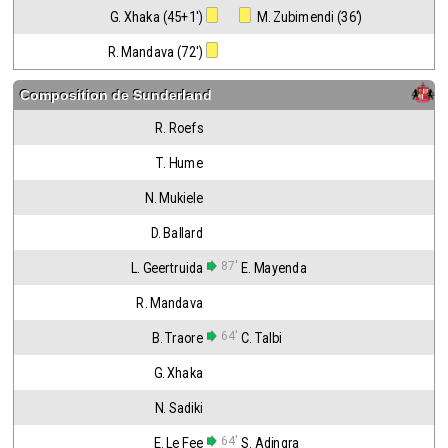
G. Xhaka (45+1')
 M. Zubimendi (36')
R. Mandava (72')
Composition de
Sunderland
R. Roefs
T. Hume
N. Mukiele
D. Ballard
87'
L. Geertruida
E. Mayenda
R. Mandava
64'
B. Traore
C. Talbi
G. Xhaka
N. Sadiki
64'
E. Le Fee
S. Adingra