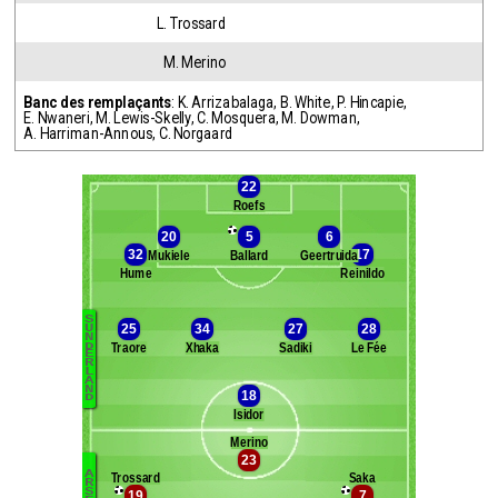
L. Trossard
M. Merino
Banc des remplaçants
:
K. Arrizabalaga
,
B. White
,
P. Hincapie
,
E. Nwaneri
,
M. Lewis-Skelly
,
C. Mosquera
,
M. Dowman
,
A. Harriman-Annous
,
C. Norgaard