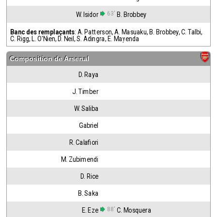
63'
W. Isidor
B. Brobbey
Banc des remplaçants
:
A. Patterson
,
A. Masuaku
,
B. Brobbey
,
C. Talbi
,
C. Rigg
,
L. O'Nien
,
D. Neil
,
S. Adingra
,
E. Mayenda
Composition de
Arsenal
D. Raya
J. Timber
W. Saliba
Gabriel
R. Calafiori
M. Zubimendi
D. Rice
B. Saka
88'
E. Eze
C. Mosquera