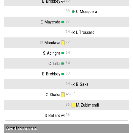
90'
B. Brobbey
88'
 C. Mosquera
87'
E. Mayenda
74'
 L. Trossard
72'
R. Mandava
64'
S. Adingra
64'
C. Talbi
63'
B. Brobbey
54'
 B. Saka
45+1'
G. Xhaka
36'
 M. Zubimendi
36'
D. Ballard
Avertissements