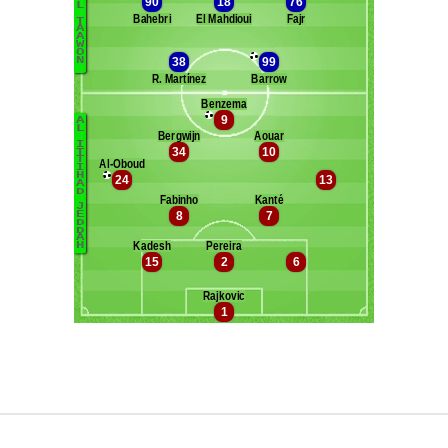
Maxifoot recrute
^ retour en haut de page ^