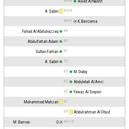
90+8'
 Awad Al Nashri
90+4'
A. Sabiri
90+5'
 K. Benzema
89'
Fahad Al Abdulrazzaq
82'
Abdulfattah Adam
81'
Sultan Farhan
72'
A. Sabiri
62'
 M. Diaby
62'
 Abdulelah Al Amri
62'
 Fawaz Al Soqoor
61'
Mohammed Mahzari
59'
 Abdulrahman Al Obud
45+10'
M. Barrow                                  0