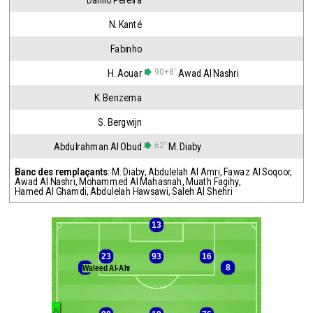
Danilo Pereira
N. Kanté
Fabinho
90+8'
H. Aouar
Awad Al Nashri
K. Benzema
S. Bergwijn
62'
Abdulrahman Al Obud
M. Diaby
Banc des remplaçants
:
M. Diaby
,
Abdulelah Al Amri
,
Fawaz Al Soqoor
,
Awad Al Nashri
,
Mohammed Al Mahasnah
,
Muath Fagihy
,
Hamed Al Ghamdi
,
Abdulelah Hawsawi
,
Saleh Al Shehri