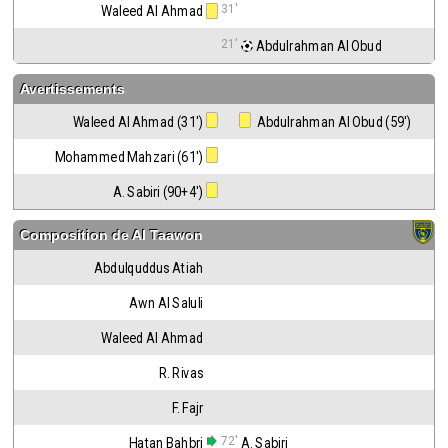
31'
Waleed Al Ahmad
21'
 Abdulrahman Al Obud
Avertissements
Waleed Al Ahmad (31')
 Abdulrahman Al Obud (59')
Mohammed Mahzari (61')
A. Sabiri (90+4')
Composition de
Al Taawon
Abdulquddus Atiah
Awn Al Saluli
Waleed Al Ahmad
R. Rivas
F. Fajr
72'
Hatan Bahbri
A. Sabiri