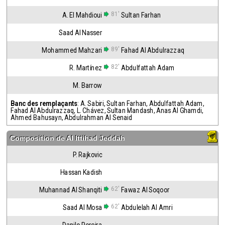
81'
A. El Mahdioui
Sultan Farhan
Saad Al Nasser
89'
Mohammed Mahzari
Fahad Al Abdulrazzaq
82'
R. Martínez
Abdulfattah Adam
M. Barrow
Banc des remplaçants
:
A. Sabiri
,
Sultan Farhan
,
Abdulfattah Adam
,
Fahad Al Abdulrazzaq
,
L. Chávez
,
Sultan Mandash
,
Anas Al Ghamdi
,
Ahmed Bahusayn
,
Abdulrahman Al Senaid
Composition de
Al Ittihad Jeddah
P. Rajkovic
Hassan Kadish
62'
Muhannad Al Shanqiti
Fawaz Al Soqoor
62'
Saad Al Mosa
Abdulelah Al Amri