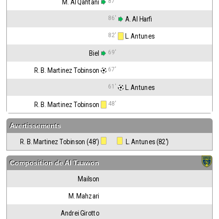
87'
M. Al Qahtani
86'
 A. Al Harfi
82'
 L. Antunes
69'
Biel
67'
R. B. Martinez Tobinson
61'
 L. Antunes
48'
R. B. Martinez Tobinson
Avertissements
R. B. Martinez Tobinson (48')
 L. Antunes (82')
Composition de
Al Taawon
Mailson
M. Mahzari
Andrei Girotto