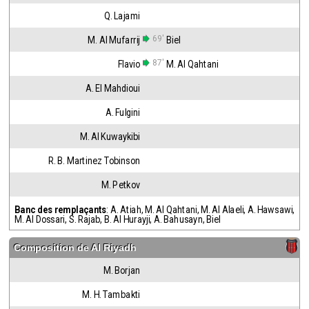
Q. Lajami
69'
M. Al Mufarrij
Biel
87'
Flavio
M. Al Qahtani
A. El Mahdioui
A. Fulgini
M. Al Kuwaykibi
R. B. Martinez Tobinson
M. Petkov
Banc des remplaçants
:
A. Atiah
,
M. Al Qahtani
,
M. Al Alaeli
,
A. Hawsawi
,
M. Al Dossari
,
S. Rajab
,
B. Al Hurayji
,
A. Bahusayn
,
Biel
Composition de
Al Riyadh
M. Borjan
M. H. Tambakti