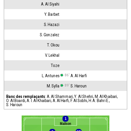
A. Al Siyahi
Y. Barbet
S. Hazazi
S. Gonzalez
T. Okou
V. Lekhal
Toze
86'
L. Antunes
A. Al Harfi
89'
M. Sylla
S. Haroun
Banc des remplaçants
:
A. Al Shammari
,
Y. Al Shehri
,
M. Al Khaibari
,
O. Al Boardi
,
A. I. Al Khaibari
,
A. Al Harfi
,
F. Al Sobhi
,
H. A. Bahri E.
,
S. Haroun