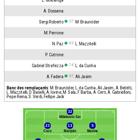
E. Goldaniga
A. Dossena
37'
Sergi Roberto
M. Braunöder
M. Perrone
83'
N. Paz
L. Mazzitelli
P. Cutrone
74'
Gabriel Strefezza
L. da Cunha
82'
A. Fadera
Ali Jasim
Banc des remplaçants
:
M. Braunöder
,
L. da Cunha
,
Ali Jasim
,
A. Belotti
,
L. Mazzitelli
,
D. Baselli
,
A. Iovine
,
M. Sala
,
F. Barba
,
A. Cerri
,
A. Gabrielloni
,
Pepe Reina
,
S. Verdi
,
Fellipe Jack