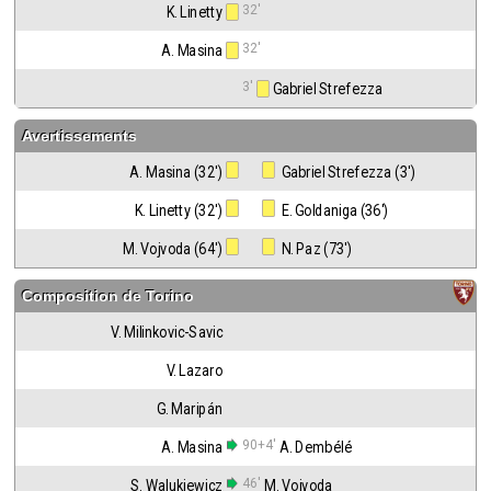
32'
K. Linetty
32'
A. Masina
3'
 Gabriel Strefezza
Avertissements
A. Masina (32')
 Gabriel Strefezza (3')
K. Linetty (32')
 E. Goldaniga (36')
M. Vojvoda (64')
 N. Paz (73')
Composition de
Torino
V. Milinkovic-Savic
V. Lazaro
G. Maripán
90+4'
A. Masina
A. Dembélé
46'
S. Walukiewicz
M. Vojvoda