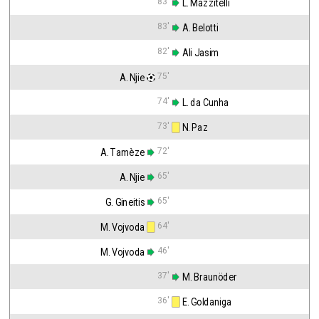
83'
 L. Mazzitelli
83'
 A. Belotti
82'
 Ali Jasim
75'
A. Njie
74'
 L. da Cunha
73'
 N. Paz
72'
A. Tamèze
65'
A. Njie
65'
G. Gineitis
64'
M. Vojvoda
46'
M. Vojvoda
37'
 M. Braunöder
36'
 E. Goldaniga