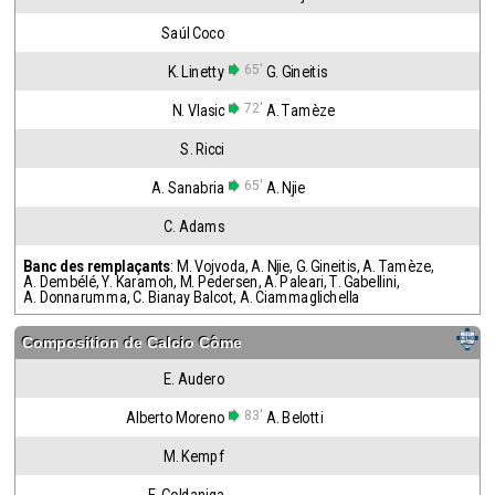
Saúl Coco
65'
K. Linetty
G. Gineitis
72'
N. Vlasic
A. Tamèze
S. Ricci
65'
A. Sanabria
A. Njie
C. Adams
Banc des remplaçants
:
M. Vojvoda
,
A. Njie
,
G. Gineitis
,
A. Tamèze
,
A. Dembélé
,
Y. Karamoh
,
M. Pedersen
,
A. Paleari
,
T. Gabellini
,
A. Donnarumma
,
C. Bianay Balcot
,
A. Ciammaglichella
Composition de
Calcio Côme
E. Audero
83'
Alberto Moreno
A. Belotti
M. Kempf