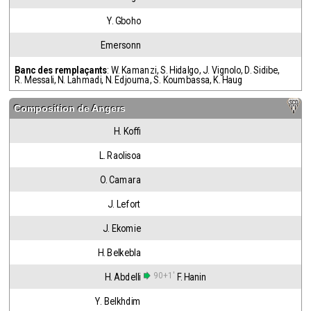
Y. Gboho
Emersonn
Banc des remplaçants
:
W. Kamanzi
,
S. Hidalgo
,
J. Vignolo
,
D. Sidibe
,
R. Messali
,
N. Lahmadi
,
N. Edjouma
,
S. Koumbassa
,
K. Haug
Composition de
Angers
H. Koffi
L. Raolisoa
O. Camara
J. Lefort
J. Ekomie
H. Belkebla
90+1'
H. Abdelli
F. Hanin
Y. Belkhdim