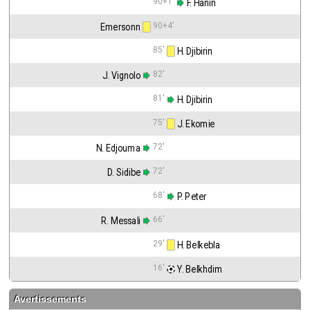
90+1'
 F. Hanin
90+4'
Emersonn
85'
 H. Djibirin
82'
J. Vignolo
81'
 H. Djibirin
75'
 J. Ekomie
72'
N. Edjouma
72'
D. Sidibe
68'
 P. Peter
66'
R. Messali
29'
 H. Belkebla
16'
 Y. Belkhdim
Avertissements