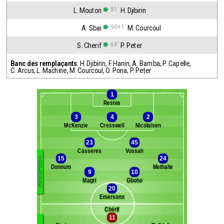
81'
L. Mouton
H. Djibirin
90+1'
A. Sbai
M. Courcoul
68'
S. Cherif
P. Peter
Banc des remplaçants
:
H. Djibirin
,
F. Hanin
,
A. Bamba
,
P. Capelle
,
C. Arcus
,
L. Machine
,
M. Courcoul
,
O. Pona
,
P. Peter