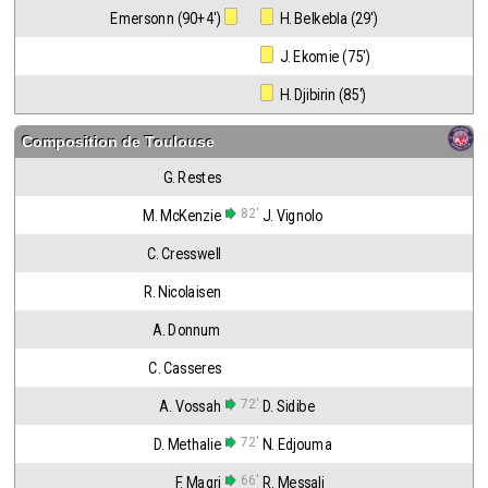
Emersonn (90+4')
 H. Belkebla (29')
 J. Ekomie (75')
 H. Djibirin (85')
Composition de
Toulouse
G. Restes
82'
M. McKenzie
J. Vignolo
C. Cresswell
R. Nicolaisen
A. Donnum
C. Casseres
72'
A. Vossah
D. Sidibe
72'
D. Methalie
N. Edjouma
66'
F. Magri
R. Messali