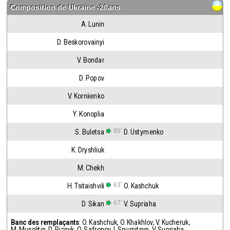
Composition de
Ukraine -20ans
A. Lunin
D. Beskorovainyi
V. Bondar
D. Popov
V. Korniienko
Y. Konoplia
85'
S. Buletsa
D. Ustymenko
K. Dryshliuk
M. Chekh
63'
H. Tsitaishvili
O. Kashchuk
67'
D. Sikan
V. Supriaha
Banc des remplaçants
:
O. Kashchuk
,
O. Khakhlov
,
V. Kucheruk
,
M. Musolitin
,
D. Riznyk
,
O. Safronov
,
I. Snurnitsyn
,
V. Supriaha
,