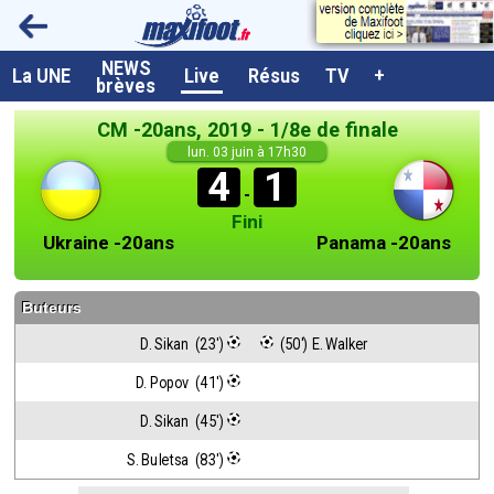
NEWS
A la UNE
La UNE
Live
Résus
TV
+
brèves
Dernières brèves
CM -20ans, 2019 - 1/8e de finale
Live / Matchs en direct
lun. 03 juin à 17h30
4
1
Résultats et Classements
-
Fini
Class. buteurs européens
Ukraine -20ans
Panama -20ans
Programme TV foot
Buteurs
Vidéos
D. Sikan  (23')
 (50') E. Walker
Sondages
D. Popov  (41')
Tableau transferts L1
D. Sikan  (45')
Taille de la police
S. Buletsa  (83')
Paramètrages / Options