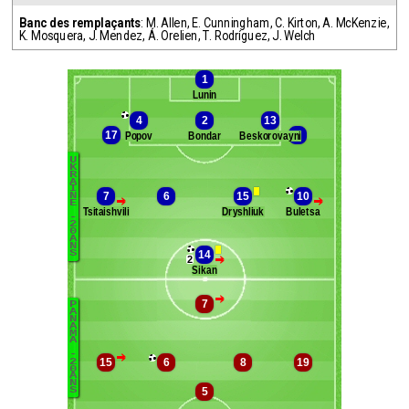
Banc des remplaçants
:
M. Allen
,
E. Cunningham
,
C. Kirton
,
A. McKenzie
,
K. Mosquera
,
J. Mendez
,
Á. Orelien
,
T. Rodríguez
,
J. Welch