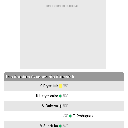
Contact / Signaler un bug
emplacement publicitaire
Recrutement Maxifoot
Mentions légales
site web Maxifoot.fr
Les derniers événements du match
90'
K. Dryshliuk
85'
D. Ustymenko
83'
S. Buletsa
72'
 T. Rodríguez
67'
V. Supriaha