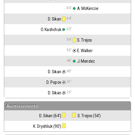
64'
 A. McKenzie
64'
D. Sikan
63'
O. Kashchuk
54'
 S. Trejos
50'
 E. Walker
46'
 J. Mendez
45'
D. Sikan
41'
D. Popov
23'
D. Sikan
Avertissements
D. Sikan (64')
 S. Trejos (54')
K. Dryshliuk (90')