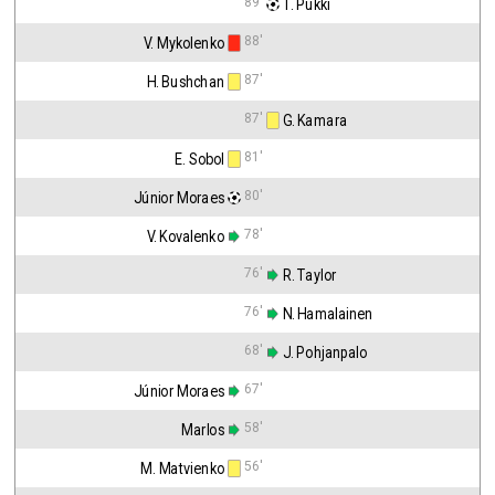
89'
 T. Pukki
88'
V. Mykolenko
87'
H. Bushchan
87'
 G. Kamara
81'
E. Sobol
80'
Júnior Moraes
78'
V. Kovalenko
76'
 R. Taylor
76'
 N. Hamalainen
68'
 J. Pohjanpalo
67'
Júnior Moraes
58'
Marlos
56'
M. Matvienko