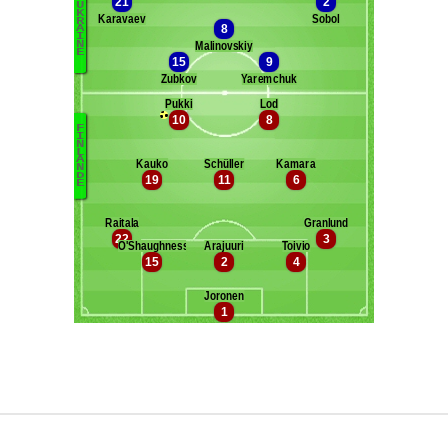
Maxifoot recrute
^ retour en haut de page ^