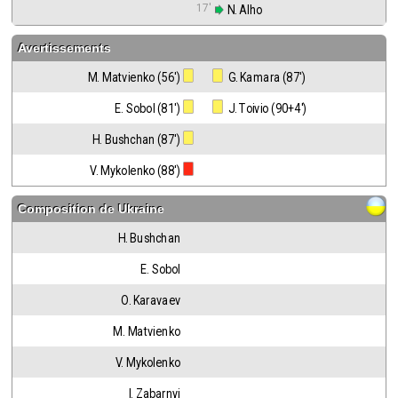
17'
 N. Alho
Avertissements
M. Matvienko (56')
 G. Kamara (87')
E. Sobol (81')
 J. Toivio (90+4')
H. Bushchan (87')
V. Mykolenko (88')
Composition de
Ukraine
H. Bushchan
E. Sobol
O. Karavaev
M. Matvienko
V. Mykolenko
I. Zabarnyi