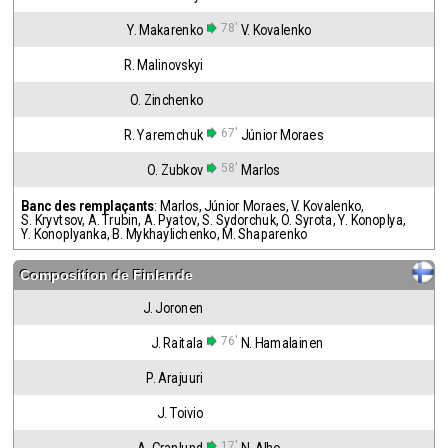
78'
Y. Makarenko
V. Kovalenko
R. Malinovskyi
O. Zinchenko
67'
R. Yaremchuk
Júnior Moraes
58'
O. Zubkov
Marlos
Banc des remplaçants
:
Marlos
,
Júnior Moraes
,
V. Kovalenko
,
S. Kryvtsov
,
A. Trubin
,
A. Pyatov
,
S. Sydorchuk
,
O. Syrota
,
Y. Konoplya
,
Y. Konoplyanka
,
B. Mykhaylichenko
,
M. Shaparenko
Composition de
Finlande
J. Joronen
76'
J. Raitala
N. Hamalainen
P. Arajuuri
J. Toivio
17'