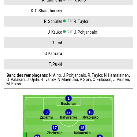
A. Granlund
N. Alho
D. O'Shaughnessy
76'
R. Schüller
R. Taylor
68'
J. Kauko
J. Pohjanpalo
R. Lod
G. Kamara
T. Pukki
Banc des remplaçants
:
N. Alho
,
J. Pohjanpalo
,
R. Taylor
,
N. Hamalainen
,
O. Valakari
,
J. Ojala
,
R. Ivanov
,
N. Mäenpää
,
P. Soiri
,
C. Eriksson
,
J. Pirinen
,
M. Forss