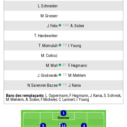
L. Schneider
M. Grosser
104'
J. Felix
A. Sicker
T. Handwerker
73'
T. Momuluh
I. Young
M. Corboz
81'
M. Worl
F. Hagmann
73'
J. Grodowski
M. Mehlem
73'
N. Sarenren Bazee
J. Kania
Banc des remplaçants
:
L. Oppermann
,
F. Hagmann
,
J. Kania
,
S. Schreck
,
M. Mehlem
,
A. Sicker
,
F. Micheler
,
C. Lannert
,
I. Young