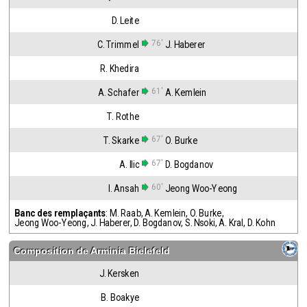
D. Leite
76'
C. Trimmel
J. Haberer
R. Khedira
61'
A. Schafer
A. Kemlein
T. Rothe
67'
T. Skarke
O. Burke
67'
A. Ilic
D. Bogdanov
60'
I. Ansah
Jeong Woo-Yeong
Banc des remplaçants
:
M. Raab
,
A. Kemlein
,
O. Burke
,
Jeong Woo-Yeong
,
J. Haberer
,
D. Bogdanov
,
S. Nsoki
,
A. Kral
,
D. Kohn
Composition de
Arminia Bielefeld
J. Kersken
B. Boakye