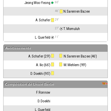
60'
Jeong Woo-Yeong
46'
 N. Sarenren Bazee
29'
A. Schafer
27'
 T. Momuluh
11'
L. Querfeld
Avertissements
A. Schafer (29')
 N. Sarenren Bazee (46')
A. Ilic (66')
 M. Mehlem (99')
D. Doekhi (95')
Composition de
Union Berlin
F. Ronnow
D. Doekhi
L. Querfeld