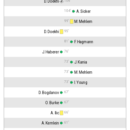
106'
D. Doekhi
104'
 A. Sicker
99'
 M. Mehlem
95'
D. Doekhi
81'
 F. Hagmann
76'
J. Haberer
73'
 J. Kania
73'
 M. Mehlem
73'
 I. Young
67'
D. Bogdanov
67'
O. Burke
66'
A. Ilic
61'
A. Kemlein