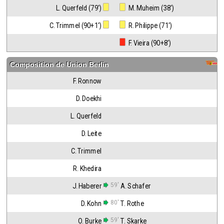
L. Querfeld (79')
 M. Muheim (38')
C. Trimmel (90+1')
 R. Philippe (71')
 F. Vieira (90+8')
Composition de
Union Berlin
F. Ronnow
D. Doekhi
L. Querfeld
D. Leite
C. Trimmel
R. Khedira
59'
J. Haberer
A. Schafer
80'
D. Kohn
T. Rothe
59'
O. Burke
T. Skarke