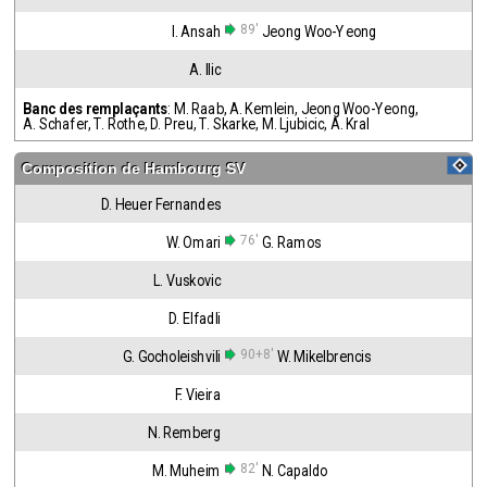
89'
I. Ansah
Jeong Woo-Yeong
A. Ilic
Banc des remplaçants
:
M. Raab
,
A. Kemlein
,
Jeong Woo-Yeong
,
A. Schafer
,
T. Rothe
,
D. Preu
,
T. Skarke
,
M. Ljubicic
,
A. Kral
Composition de
Hambourg SV
D. Heuer Fernandes
76'
W. Omari
G. Ramos
L. Vuskovic
D. Elfadli
90+8'
G. Gocholeishvili
W. Mikelbrencis
F. Vieira
N. Remberg
82'
M. Muheim
N. Capaldo