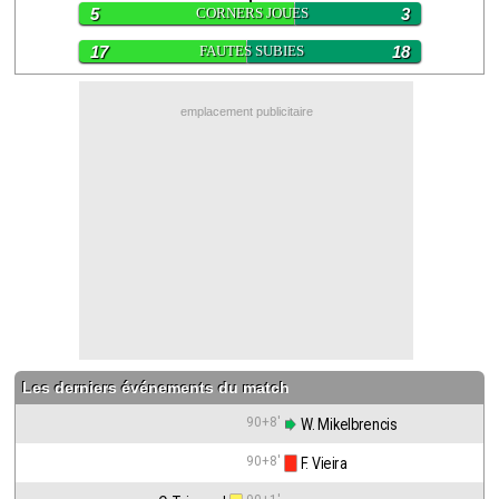
5
CORNERS JOUES
3
Contact / Signaler un bug
17
FAUTES SUBIES
18
Recrutement Maxifoot
Mentions légales
emplacement publicitaire
site web Maxifoot.fr
Les derniers événements du match
90+8'
 W. Mikelbrencis
90+8'
 F. Vieira