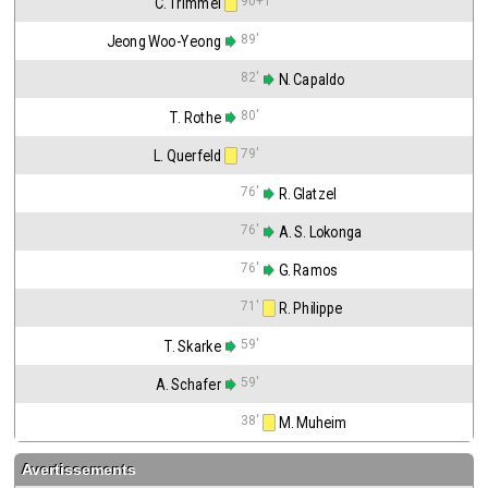
90+1'
C. Trimmel
89'
Jeong Woo-Yeong
82'
 N. Capaldo
80'
T. Rothe
79'
L. Querfeld
76'
 R. Glatzel
76'
 A. S. Lokonga
76'
 G. Ramos
71'
 R. Philippe
59'
T. Skarke
59'
A. Schafer
38'
 M. Muheim
Avertissements