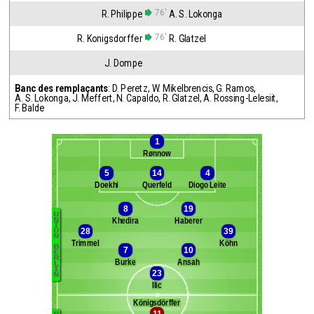
76'
R. Philippe
A. S. Lokonga
76'
R. Konigsdorffer
R. Glatzel
J. Dompe
Banc des remplaçants
:
D. Peretz
,
W. Mikelbrencis
,
G. Ramos
,
A. S. Lokonga
,
J. Meffert
,
N. Capaldo
,
R. Glatzel
,
A. Rossing-Lelesiit
,
F. Balde