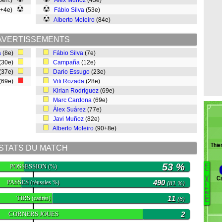
 pen.)
Álex Muñoz
(43e)
0+4e)
Fábio Silva
(53e)
Alberto Moleiro
(84e)
AVERTISSEMENTS
a
(8e)
Fábio Silva
(7e)
(30e)
Campaña
(12e)
(37e)
Dario Essugo
(23e)
(69e)
Viti Rozada
(28e)
Kirian Rodríguez
(69e)
Marc Cardona
(69e)
Álex Suárez
(77e)
Javi Muñoz
(82e)
Alberto Moleiro
(90+8e)
Thie
STATS DU MATCH
53 %
POSSESSION
(%)
F
C
C
V
PASSES
490
F
A
(réussies %)
(81 %)
L
E
D
N
C
TIRS
11
(cadrés)
(6)
E
G
CORNERS JOUES
2
G