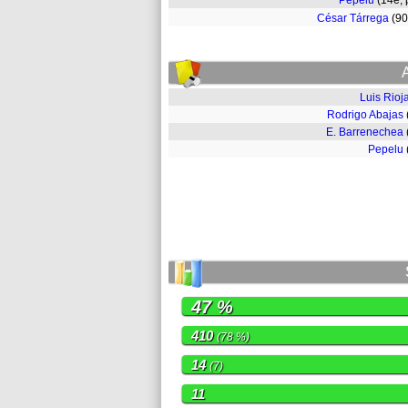
Pepelu
(14e,
César Tárrega
(9
Luis Rioj
Rodrigo Abajas
E. Barrenechea
Pepelu
47 %
410
(78 %)
14
(7)
11