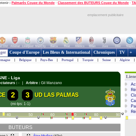
etenir :
Palmarès Coupe du Monde
-
Classement des BUTEURS Coupe du Monde
-
TA
emplacement publicitaire
n Utd
Arsenal
Liverpool
ManCity
Barca
Real
Atletico
Milan
Juve
Inter
Naples
ger
Coupe d'Europe
Les Bleus & International
Chroniques
TV
+
lemagne
|
Belgique
|
Pays-Bas
|
Portugal
|
Turquie
|
Suisse
|
Algérie
|
Lien
GNE - Liga
ctateurs :
- |
Arbitre :
Gil Manzano
Ac
Ré
2
3
CE
UD LAS PALMAS
Cl
Cal
(mi-tps: 1-1)
Pa
Ré
40
50
60
70
80
90
BUTEURS