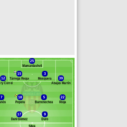
25
Mamardashvili
15
3
12
39
Tárrega Requeni
Mosquera
rry Correia
Abajas Martín
Banc des remplaçants
FC Valence
7
18
5
22
anós
Pepelu
Barrenechea
Rioja
ran Pérez
imitrievski
17
9
Jaume Doménech
Dani Gómez
Duro
ermán Valera
uillamón
Silva