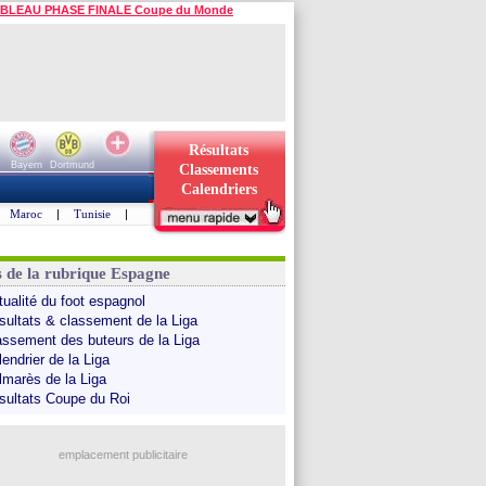
BLEAU PHASE FINALE Coupe du Monde
Résultats
Bayern
Dortmund
Classements
Calendriers
Maroc
|
Tunisie
|
s de la rubrique Espagne
tualité du foot espagnol
sultats & classement de la Liga
assement des buteurs de la Liga
endrier de la Liga
lmarès de la Liga
sultats Coupe du Roi
emplacement publicitaire