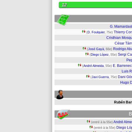
12
G. Mamardash
Thierry Cor
(
D. Foulquier
, 75e)
Cristhian Mosq
César Tár
Rodrigo Ab
(
José Gayà
, 66e)
Sergi C
(
Diego López
, 55e)
Pe
E. Barrene
(
André Almeida
, 55e)
Luis R
Dani Gó
(
Javi Guerra
, 75e)
Hugo D
Rubén Bar
B
André Alme
(entré à la 55e)
Diego Ló
(entré à la 55e)