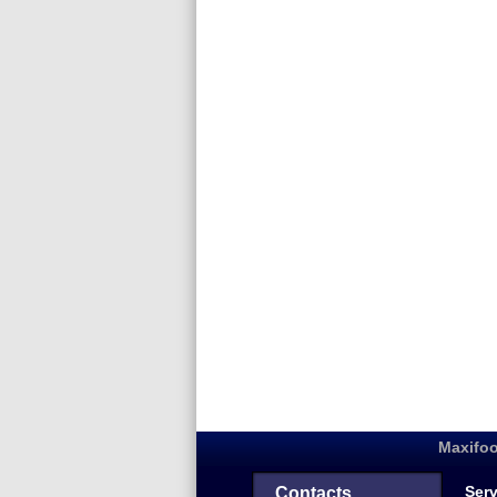
Maxifoo
Serv
Contacts