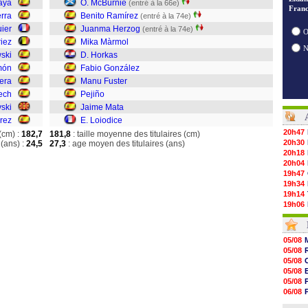
ayà
O. McBurnie
(entré à la 66e)
Franc
rra
Benito Ramírez
(entré à la 74e)
uier
Juanma Herzog
(entré à la 74e)
O
riez
Mika Màrmol
ski
D. Horkas
món
Fabio González
era
Manu Fuster
ech
Pejiño
vski
Jaime Mata
rez
E. Loiodice
20h47
(cm) :
182,7
181,8
: taille moyenne des titulaires (cm)
20h30
(ans) :
24,5
27,3
: age moyen des titulaires (ans)
20h18
20h04
19h47
19h34
19h14
19h06
18h50
18h30
18h20
05/08
17h58
05/08
17h47
05/08
17h34
05/08
17h22
05/08
17h10
06/08
16h59
06/08
16h53