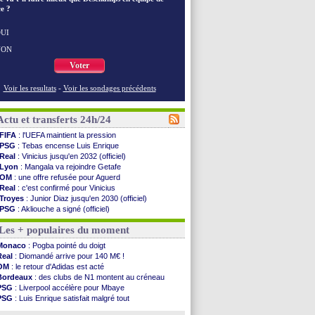
e ?
UI
NON
Voter
Voir les resultats
-
Voir les sondages précédents
Actu et transferts 24h/24
FIFA
: l'UEFA maintient la pression
PSG
: Tebas encense Luis Enrique
Real
: Vinicius jusqu'en 2032 (officiel)
Lyon
: Mangala va rejoindre Getafe
OM
: une offre refusée pour Aguerd
Real
: c'est confirmé pour Vinicius
Troyes
: Junior Diaz jusqu'en 2030 (officiel)
PSG
: Akliouche a signé (officiel)
OM
: une offre pour Bulka
Les + populaires du moment
PSG
: contrat signé pour Akliouche
Ouganda
: Owori battu à mort à Kampala
Monaco
: Pogba pointé du doigt
Arsenal
: Arteta veut créer une dynastie
Real
: Diomandé arrive pour 140 M€ !
Chelsea
: Palace a fait son offre pour Disasi
OM
: le retour d'Adidas est acté
FIFA
: le gouvernement espagnol s'en mêle
Bordeaux
: des clubs de N1 montent au créneau
PSG
: l'étonnante rumeur Gusto
PSG
: Liverpool accélère pour Mbaye
Bologne
: Dallinga est sur le marché
PSG
: Luis Enrique satisfait malgré tout
OM
: accord trouvé avec Man City pour Rulli
Barça
: Ferran Torres donne son feu vert au PSG
OM
: Medina vers Leverkusen pour 25 M€