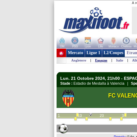
A r
OM
PSG
Lyon
Lille
Monaco
Chelsea
Ma
+ de clubs
Mercato
Ligue 1
L2/Coupes
Etran
Angleterre
|
Espagne
|
Italie
|
Al
Lun. 21 Octobre 2024, 21h00 - ESPA
Stade :
Estadio de Mestalla à Valencia |
Spe
FC VALEN
1
10
20
30