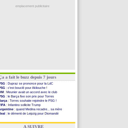
Real
: une nouvelle offre pour Vinicius
Uruguay
: Forlan nommé sélectionneur (officiel)
emplacement publicitaire
Séville
: Juanlu signe à Bournemouth (officiel)
PSG
: Ndjantou heureux d'avoir rejoué
Real
: Diomandé pour 140 M€ ! (officiel)
Man City
: Rodri préfère le Barça au Real !
Rennes
: Aït Boudlal veut rejoindre Fulham
Voir les brèves précédentes
Ça a fait le buzz depuis 7 jours
PSG
: Dupraz se prononce pour la LdC
PSG
: c'est bouclé pour Akliouche !
OM
: Meunier avait un accord avec le club
PSG
: le Barça fixe son prix pour Torres
Barça
: Torres souhaite rejoindre le PSG !
FIFA
: Infantino sollicite Trump
Argentine
: quand Medina recadre... sa mère
Real
: le démenti de Leipzig pour Diomandé
OM
: Paixão attire un 2e club anglais
FIFA
: le conseiller d'Infantino démissionne !
A SUIVRE