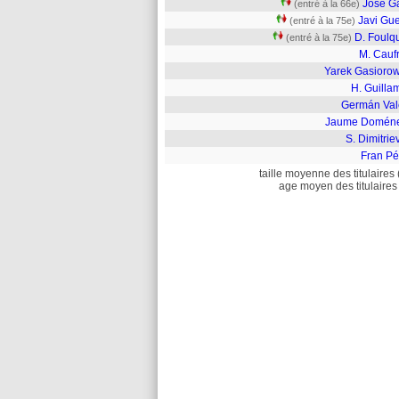
José G
(entré à la 66e)
Javi Gue
(entré à la 75e)
D. Foulq
(entré à la 75e)
M. Cauf
Yarek Gasiorow
H. Guilla
Germán Val
Jaume Domén
S. Dimitrie
Fran Pé
taille moyenne des titulaires 
age moyen des titulaires 