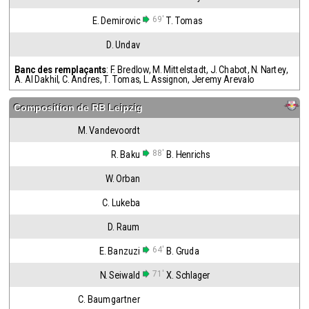
69'
E. Demirovic
T. Tomas
D. Undav
Banc des remplaçants
:
F. Bredlow
,
M. Mittelstadt
,
J. Chabot
,
N. Nartey
,
A. Al Dakhil
,
C. Andres
,
T. Tomas
,
L. Assignon
,
Jeremy Arevalo
Composition de
RB Leipzig
M. Vandevoordt
88'
R. Baku
B. Henrichs
W. Orban
C. Lukeba
D. Raum
64'
E. Banzuzi
B. Gruda
71'
N. Seiwald
X. Schlager
C. Baumgartner