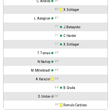
86'
C. Andres
83'
 X. Schlager
81'
L. Assignon
71'
 J. Bakayoko
71'
 C. Harder
71'
 X. Schlager
69'
T. Tomas
69'
N. Nartey
69'
M. Mittelstadt
68'
A. Karazor
64'
 B. Gruda
56'
D. Undav
39'
 Romulo Cardoso