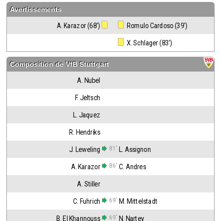
Avertissements
A. Karazor (68')
 Romulo Cardoso (39')
 X. Schlager (83')
Composition de
VfB Stuttgart
A. Nubel
F. Jeltsch
L. Jaquez
R. Hendriks
81'
J. Leweling
L. Assignon
86'
A. Karazor
C. Andres
A. Stiller
69'
C. Fuhrich
M. Mittelstadt
69'
B. El Khannouss
N. Nartey