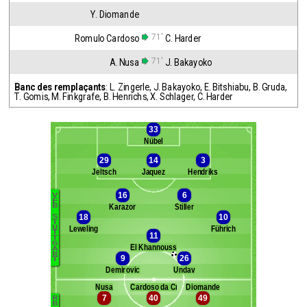
Y. Diomande
71'
Romulo Cardoso
C. Harder
71'
A. Nusa
J. Bakayoko
Banc des remplaçants
:
L. Zingerle
,
J. Bakayoko
,
E. Bitshiabu
,
B. Gruda
,
T. Gomis
,
M. Finkgrafe
,
B. Henrichs
,
X. Schlager
,
C. Harder