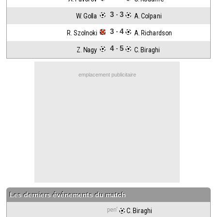
Contact / Signaler un bug
3
3
-
W. Golla 
 A. Colpani
Recrutement Maxifoot
3
4
-
R. Szolnoki 
 A. Richardson
Mentions légales
4
5
-
Z. Nagy 
 C. Biraghi
site web Maxifoot.fr
emplacement publicitaire
Les derniers événements du match
pen'
 C. Biraghi