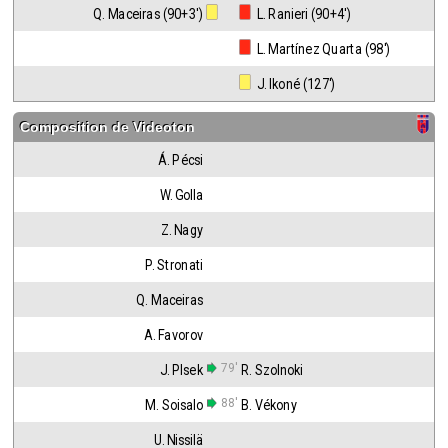
Q. Maceiras (90+3')
 L. Ranieri (90+4')
 L. Martínez Quarta (98')
 J. Ikoné (127')
Composition de
Videoton
Á. Pécsi
W. Golla
Z. Nagy
P. Stronati
Q. Maceiras
A. Favorov
79'
J. Plsek
R. Szolnoki
88'
M. Soisalo
B. Vékony
U. Nissilä