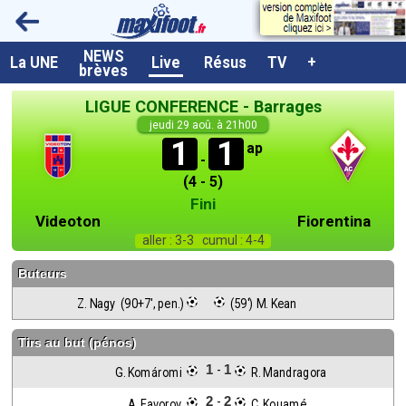
NEWS
A la UNE
La UNE
Live
Résus
TV
+
brèves
Dernières brèves
LIGUE CONFERENCE - Barrages
Live / Matchs en direct
jeudi 29 aoû. à 21h00
1
1
ap
Résultats et Classements
-
(4 - 5)
Class. buteurs européens
Fini
Videoton
Fiorentina
Programme TV foot
aller : 3-3 cumul : 4-4
Vidéos
Buteurs
Sondages
Z. Nagy  (90+7', pen.)
 (59') M. Kean
Tableau transferts L1
Tirs au but (pénos)
Taille de la police
1
1
-
G. Komáromi 
 R. Mandragora
Paramètrages / Options
2
2
-
A. Favorov 
 C. Kouamé