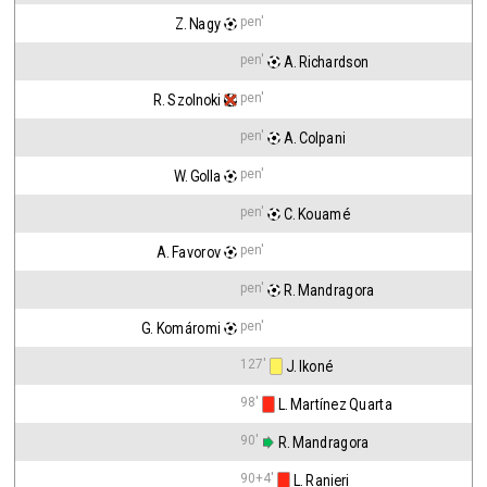
pen'
Z. Nagy
pen'
 A. Richardson
pen'
R. Szolnoki
pen'
 A. Colpani
pen'
W. Golla
pen'
 C. Kouamé
pen'
A. Favorov
pen'
 R. Mandragora
pen'
G. Komáromi
127'
 J. Ikoné
98'
 L. Martínez Quarta
90'
 R. Mandragora
90+4'
 L. Ranieri