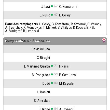
67'
J. Levi
G. Komáromi
67'
J. Puljic
L. Colley
Banc des remplaçants
:
L. Colley
,
G. Komáromi
,
R. Szolnoki
,
B. Vékony
,
A. Tyshchuk
,
K. Mondovics
,
T. Markek
,
V. Vitályos
,
D. Kocsis
,
B. Pál
,
A. Markgráf
,
B. Lehoczki
Composition de
Fiorentina
David de Gea
C. Biraghi
71'
L. Martínez Quarta
F. Parisi
53'
M. Pongracic
P. Comuzzo
83'
Dodô
M. Kayode
L. Ranieri
S. Amrabat
54'
J. Ikoné
A. Colpani