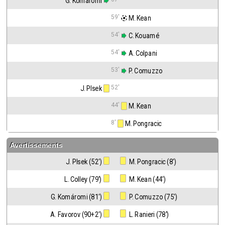
G. Komáromi
59'
 M. Kean
54'
 C. Kouamé
54'
 A. Colpani
53'
 P. Comuzzo
52'
J. Plsek
44'
 M. Kean
8'
 M. Pongracic
Avertissements
J. Plsek (52')
 M. Pongracic (8')
L. Colley (79')
 M. Kean (44')
G. Komáromi (81')
 P. Comuzzo (75')
A. Favorov (90+2')
 L. Ranieri (78')