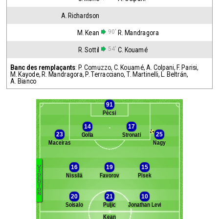
A. Richardson
90'
M. Kean
R. Mandragora
54'
R. Sottil
C. Kouamé
Banc des remplaçants
:
P. Comuzzo
,
C. Kouamé
,
A. Colpani
,
F. Parisi
,
M. Kayode
,
R. Mandragora
,
P. Terracciano
,
T. Martinelli
,
L. Beltrán
,
A. Bianco