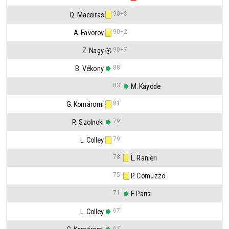
90+3'
Q. Maceiras
90+2'
A. Favorov
90+7'
Z. Nagy
88'
B. Vékony
83'
 M. Kayode
81'
G. Komáromi
79'
R. Szolnoki
79'
L. Colley
78'
 L. Ranieri
75'
 P. Comuzzo
71'
 F. Parisi
67'
L. Colley
67'