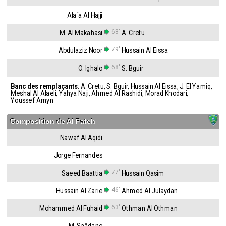
Ala´a Al Hajji
68'
M. Al Makahasi
A. Cretu
79'
Abdulaziz Noor
Hussain Al Eissa
68'
O. Ighalo
S. Bguir
Banc des remplaçants
:
A. Cretu
,
S. Bguir
,
Hussain Al Eissa
,
J. El Yamiq
,
Meshal Al Alaeli
,
Yahya Naji
,
Ahmed Al Rashidi
,
Morad Khodari
,
Youssef Amyn
Composition de
Al Fateh
Nawaf Al Aqidi
Jorge Fernandes
77'
Saeed Baattia
Hussain Qasim
46'
Hussain Al Zarie
Ahmed Al Julaydan
63'
Mohammed Al Fuhaid
Othman Al Othman