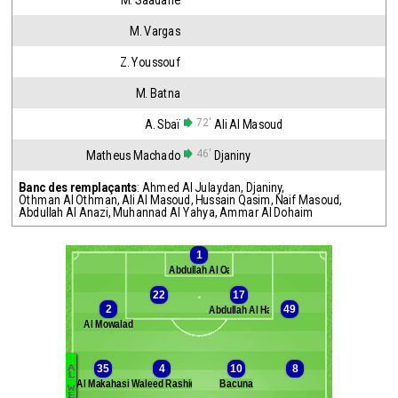
M. Saâdane
M. Vargas
Z. Youssouf
M. Batna
72'
A. Sbaï
Ali Al Masoud
46'
Matheus Machado
Djaniny
Banc des remplaçants
:
Ahmed Al Julaydan
,
Djaniny
,
Othman Al Othman
,
Ali Al Masoud
,
Hussain Qasim
,
Naif Masoud
,
Abdullah Al Anazi
,
Muhannad Al Yahya
,
Ammar Al Dohaim