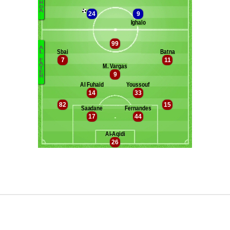
Maxifoot recrute
^ retour en haut de page ^
version web complète