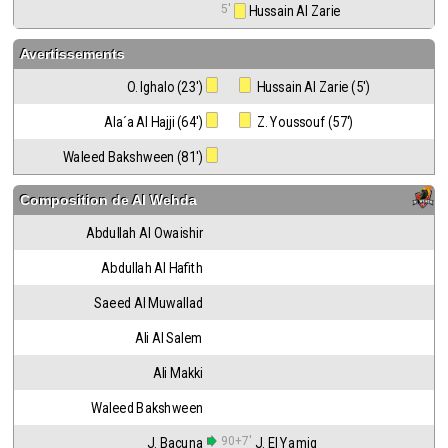
5'
 Hussain Al Zarie
Avertissements
O. Ighalo (23')
 Hussain Al Zarie (5')
Ala´a Al Hajji (64')
 Z. Youssouf (57')
Waleed Bakshween (81')
Composition de
Al Wehda
Abdullah Al Owaishir
Abdullah Al Hafith
Saeed Al Muwallad
Ali Al Salem
Ali Makki
Waleed Bakshween
90+7'
J. Bacuna
J. El Yamiq