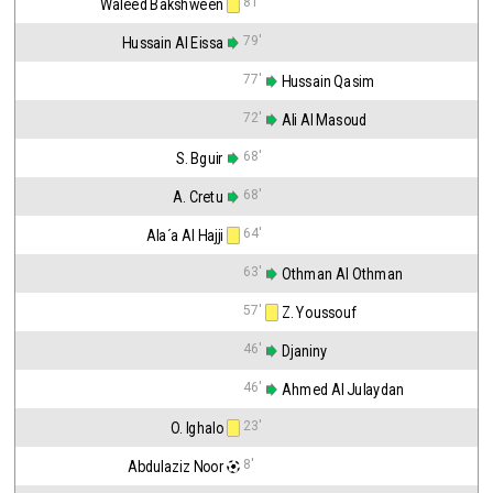
81'
Waleed Bakshween
79'
Hussain Al Eissa
77'
 Hussain Qasim
72'
 Ali Al Masoud
68'
S. Bguir
68'
A. Cretu
64'
Ala´a Al Hajji
63'
 Othman Al Othman
57'
 Z. Youssouf
46'
 Djaniny
46'
 Ahmed Al Julaydan
23'
O. Ighalo
8'
Abdulaziz Noor