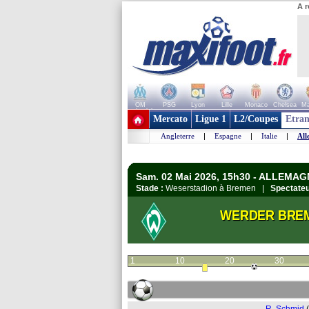
A r
OM
PSG
Lyon
Lille
Monaco
Chelsea
Ma
+ de clubs
Mercato
Ligue 1
L2/Coupes
Etran
Angleterre
|
Espagne
|
Italie
|
All
Sam. 02 Mai 2026, 15h30 - ALLEMAG
Stade :
Weserstadion à Bremen |
Spectateu
WERDER BRE
1
10
20
30