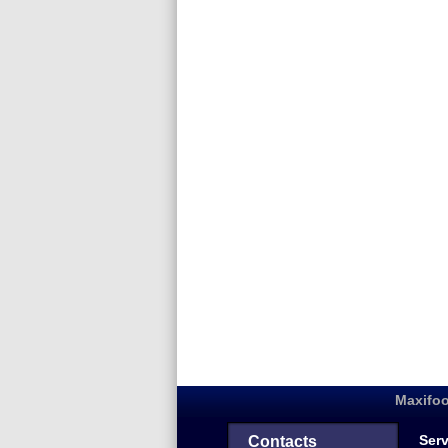
Maxifoo
Serv
Contacts