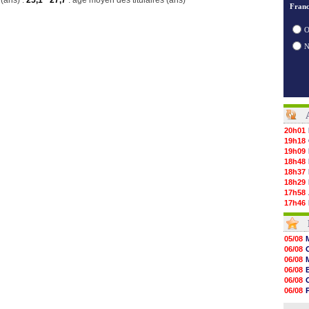
(ans) :
25,1
27,7
: age moyen des titulaires (ans)
Franc
O
20h01
19h18
19h09
18h48
18h37
18h29
17h58
17h46
17h32
17h16
16h59
05/08
16h37
06/08
16h33
06/08
16h27
06/08
16h22
06/08
16h07
06/08
15h46
06/08
15h41