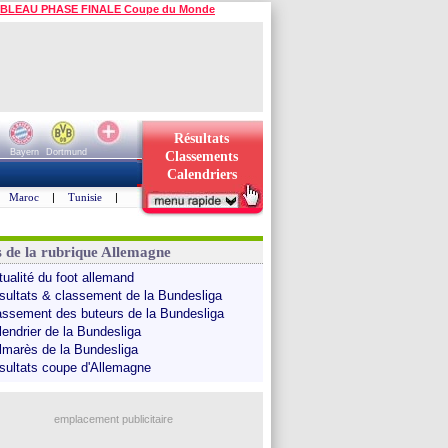
BLEAU PHASE FINALE Coupe du Monde
Résultats
Bayern
Dortmund
Classements
Calendriers
Maroc
|
Tunisie
|
s de la rubrique Allemagne
tualité du foot allemand
sultats & classement de la Bundesliga
assement des buteurs de la Bundesliga
lendrier de la Bundesliga
lmarès de la Bundesliga
sultats coupe d'Allemagne
emplacement publicitaire