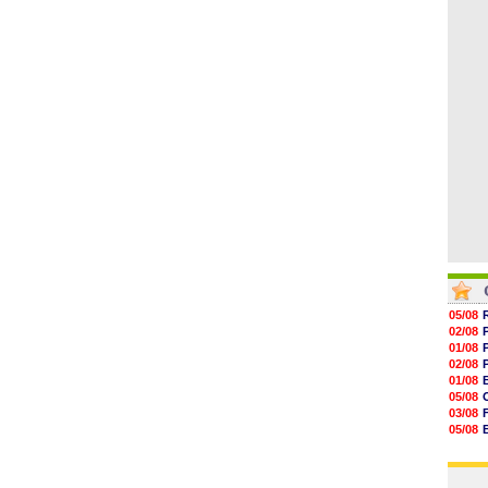
06/08
15h20
14h55
14h38
14h19
13h56
13h35
05/08
02/08
01/08
02/08
01/08
05/08
03/08
05/08
03/08
03/08