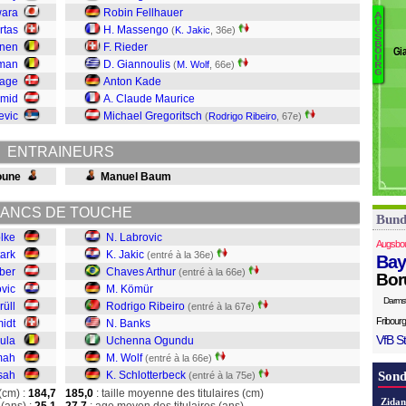
W
wara
Robin Fellhauer
A
U
St
rtas
H. Massengo
(
K. Jakic
, 36e)
G
S
S
Ko
B
ynen
F. Rieder
Gi
O
Wo
U
man
D. Giannoulis
(
M. Wolf
, 66e)
R
G
O
tage
Anton Kade
B
hmid
A. Claude Maurice
Ri
evic
Michael Gregoritsch
(
Rodrigo Ribeiro
, 67e)
K
Ar
ENTRAINEURS
Ja
L
oune
Manuel Baum
ANCS DE TOUCHE
Bund
lke
N. Labrovic
Augsbo
tark
K. Jakic
(entré à la 36e)
Bay
ber
Chaves Arthur
(entré à la 66e)
Bor
ovic
M. Kömür
Darms
rüll
Rodrigo Ribeiro
(entré à la 67e)
Fribourg
midt
N. Banks
VfB St
ula
Uchenna Ogundu
mah
M. Wolf
(entré à la 66e)
sah
K. Schlotterbeck
Sond
(entré à la 75e)
(cm) :
184,7
185,0
: taille moyenne des titulaires (cm)
Zidan