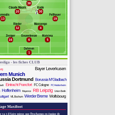
38
öber
Banc des remplaçants
Augsbourg
Claude Maurice
Kade
ark
20
30
chlotterbeck
lke
2
annoulis
Fellhauer
lf
13
19
gundu
Rieder
Massengo
anks
32
4
beiro
ömür
Zesiger
Gouweleeuw
Matsima
16
6
5
thur
kic
Dahmen
abrovic
1
esliga - les fiches CLUB
Bayer Leverkusen
urg
ern Munich
ussia Dortmund
Borussia M'Gladbach
Eintracht Francfort
FC Cologne
tadt
FC Heidenheim
RB Leipzig
Hoffenheim
Mayence
Union Berlin
Werder Breme
Wolfsbourg
uttgart
VfL Bochum
age Maxifoot
e va t-il faire mieux que Deschamps en équipe de