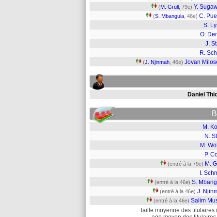
Y. Suga
(
M. Grüll
, 79e)
C. Pue
(
S. Mbangula
, 46e)
S. L
O. De
J. S
R. Sc
Jovan Milos
(
J. Njinmah
, 46e)
Daniel Thi
B
M. Ko
N. S
M. Wö
P. C
M. G
(entré à la 79e)
I. Sch
S. Mbang
(entré à la 46e)
J. Njin
(entré à la 46e)
Salim Mu
(entré à la 46e)
taille moyenne des titulaires 