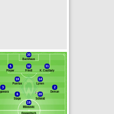
30
Backhaus
5
32
31
Pieper
Friedl
K. Coulibaly
18
14
anc des remplaçants
Werder Breme
Puertas
Lynen
3
2
usah
gawara
Deman
jinmah
6
20
Stage
Schmid
bangula
19
chmidt
Milosevic
üll
vic
Gregoritsch