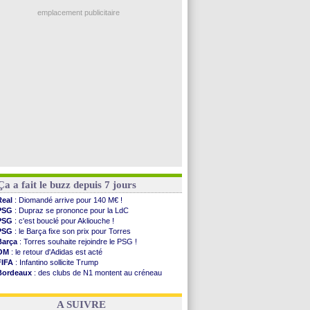
Ouganda
: Owori battu à mort à Kampala
Norvège
: la démission d'Infantino réclamée
emplacement publicitaire
PSG
: Mbaye, deux pistes se détachent
Monaco
: Filipe Luis veut remplacer Akliouche
Grenade
: Luca Zidane va changer de club
Juve
: Zhegrova très clair sur son futur
OM
: Aguerd, le plan B de Naples
Voir les brèves précédentes
Ça a fait le buzz depuis 7 jours
Real
: Diomandé arrive pour 140 M€ !
PSG
: Dupraz se prononce pour la LdC
PSG
: c'est bouclé pour Akliouche !
PSG
: le Barça fixe son prix pour Torres
Barça
: Torres souhaite rejoindre le PSG !
OM
: le retour d'Adidas est acté
FIFA
: Infantino sollicite Trump
Bordeaux
: des clubs de N1 montent au créneau
Argentine
: quand Medina recadre... sa mère
Real
: le démenti de Leipzig pour Diomandé
A SUIVRE