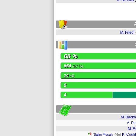
R. Schmid
M. Friedl
68 %
664
(87 %)
14
(4)
8
4
M. Back
A. Pi
M. Fr
K. Couli
(
Salim Musah
, 46e)