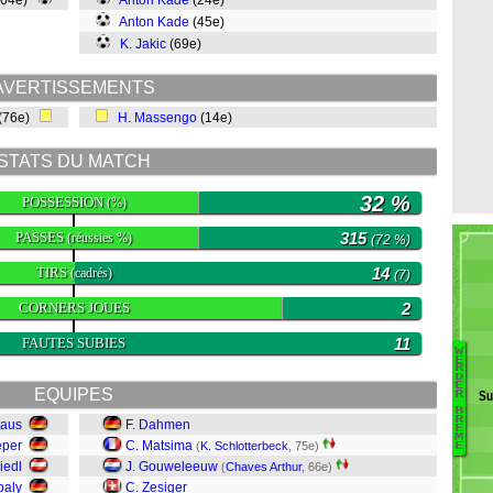
(64e)
Anton Kade
(24e)
Anton Kade
(45e)
K. Jakic
(69e)
AVERTISSEMENTS
(76e)
H. Massengo
(14e)
STATS DU MATCH
32 %
POSSESSION
(%)
PASSES
315
(réussies %)
(72 %)
TIRS
14
(cadrés)
(7)
CORNERS JOUES
2
FAUTES SUBIES
11
W
B
E
R
D
M
E
EQUIPES
Su
R
N
B
R
haus
F. Dahmen
M
E
M
eper
C. Matsima
(
K. Schlotterbeck
, 75e)
S
E
iedl
J. Gouweleeuw
Gr
(
Chaves Arthur
, 66e)
Co
baly
C. Zesiger