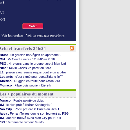
e ?
UI
NON
Voter
Voir les resultats
-
Voir les sondages précédents
Actu et transferts 24h/24
Brest
: un gardien norvégien en approche ?
OM
: McCourt a versé 120 M€ en 2026
PSG
: 4 retours dans le groupe face à Man Utd ...
Nice
: Kevin Carlos va partir en Italie
L1
: prison avec sursis requis contre un arbitre
Leganés
: c'est signé pour Luca Zidane (off.)
Atletico
: Ruggeri en route pour Aston Villa
Monaco
: Filipe Luis soutient Biereth
Lyon
: Mangala prêté à Getafe (officiel)
Les + populaires du moment
PSG
: Nsoki va signer en Croatie
Arsenal
: Naples vise Gabriel Jesus
Monaco
: Pogba pointé du doigt
Real
: Mastantuono prêté à la Fiorentina (off.)
OM
: le club prêt à libérer Kondogbia ?
Man City
: accord avec le Barça pour Rodri ?
Man City
: Rodri préfère le Barça au Real !
Rennes
: Haise a prolongé (officiel)
Barça
: Ferran Torres donne son feu vert au PSG
Palace
: Tomiyasu a convaincu (officiel)
OM
: accord trouvé avec Man City pour Rulli
OM
: B. Genesio - "ce n'est pas idéal"
PSG
: l'étonnante rumeur Gusto
TFC
: Sion Oppong signe pour 4 ans (officiel)
OM
: une offre pour Bulka
PSG
: Liverpool va proposer 115 M€ pour ...