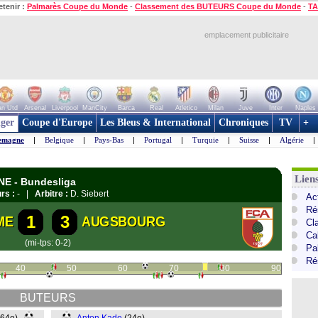
etenir :
Palmarès Coupe du Monde
-
Classement des BUTEURS Coupe du Monde
-
TA
emplacement publicitaire
n Utd
Arsenal
Liverpool
ManCity
Barca
Real
Atletico
Milan
Juve
Inter
Naples
ger
Coupe d'Europe
Les Bleus & International
Chroniques
TV
+
emagne
|
Belgique
|
Pays-Bas
|
Portugal
|
Turquie
|
Suisse
|
Algérie
|
Lien
NE - Bundesliga
rs :
- |
Arbitre :
D. Siebert
Ac
Ré
1
3
ME
AUGSBOURG
Cl
Ca
(mi-tps: 0-2)
Pa
Ré
40
50
60
70
80
90
BUTEURS