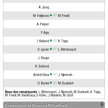
A. Jung
82'
M. Veljkovic
M. Friedl
A. Pieper
F. Agu
82'
I. Kaboré
K. Topp
67'
S. Lynen
L. Bittencourt
J. Stage
R. Schmid
67'
André Silva
J. Njinmah
82'
O. Burke
M. Ducksch
Banc des remplaçants
:
L. Bittencourt
,
J. Njinmah
,
M. Ducksch
,
K. Topp
,
M. Friedl
,
M. Backhaus
,
D. Köhn
,
J. Malatini
,
M. Grüll
Composition de
Borussia M'Gladbach