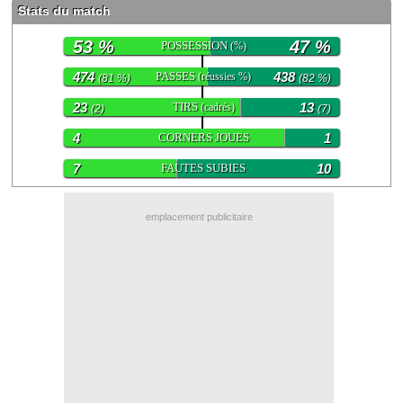
Stats du match
Contact / Signaler un bug
53 %
47 %
POSSESSION
(%)
Recrutement Maxifoot
474
PASSES
438
(réussies %)
(81 %)
(82 %)
Mentions légales
23
TIRS
13
(cadrés)
(2)
(7)
site web Maxifoot.fr
4
CORNERS JOUES
1
7
FAUTES SUBIES
10
emplacement publicitaire