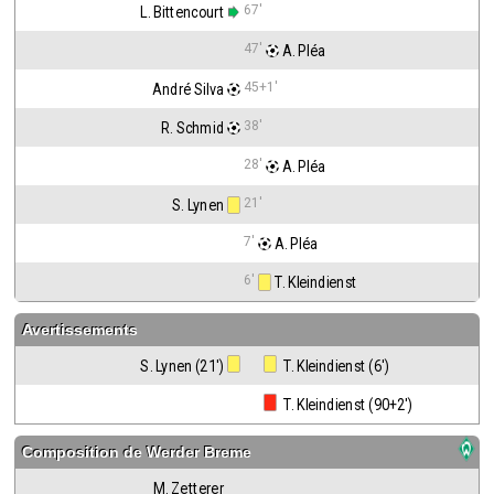
67'
L. Bittencourt
47'
 A. Pléa
45+1'
André Silva
38'
R. Schmid
28'
 A. Pléa
21'
S. Lynen
7'
 A. Pléa
6'
 T. Kleindienst
Avertissements
S. Lynen (21')
 T. Kleindienst (6')
 T. Kleindienst (90+2')
Composition de
Werder Breme
M. Zetterer