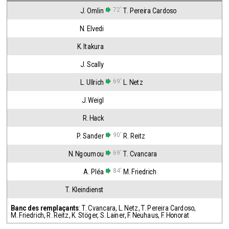
72'
J. Omlin
T. Pereira Cardoso
N. Elvedi
K. Itakura
J. Scally
69'
L. Ullrich
L. Netz
J. Weigl
R. Hack
90'
P. Sander
R. Reitz
69'
N. Ngoumou
T. Cvancara
84'
A. Pléa
M. Friedrich
T. Kleindienst
Banc des remplaçants
:
T. Cvancara
,
L. Netz
,
T. Pereira Cardoso
,
M. Friedrich
,
R. Reitz
,
K. Stöger
,
S. Lainer
,
F. Neuhaus
,
F. Honorat