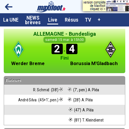
NEWS
A la UNE
La UNE
Live
Résus
TV
+
brèves
Dernières brèves
ALLEMAGNE - Bundesliga
Live / Matchs en direct
samedi 15 mar. à 15h30
2
4
Résultats et Classements
-
Fini
Class. buteurs européens
Werder Breme
Borussia M'Gladbach
Programme TV foot
Buteurs
Vidéos
R. Schmid  (38')
 (7', pen.) A. Pléa
Sondages
André Silva  (45+1', pen.)
 (28') A. Pléa
Tableau transferts L1
 (47') A. Pléa
Taille de la police
 (81') T. Kleindienst
Paramètrages / Options