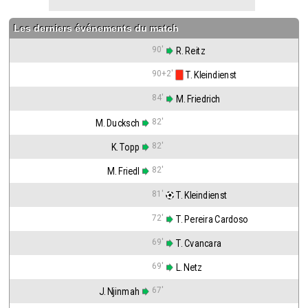
Les derniers événements du match
90'
 R. Reitz
90+2'
 T. Kleindienst
84'
 M. Friedrich
82'
M. Ducksch
82'
K. Topp
82'
M. Friedl
81'
 T. Kleindienst
72'
 T. Pereira Cardoso
69'
 T. Cvancara
69'
 L. Netz
67'
J. Njinmah