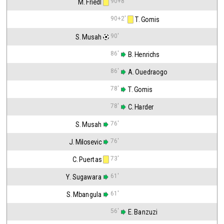
90+8'
M. Friedl
90+2'
 T. Gomis
90'
S. Musah
86'
 B. Henrichs
86'
 A. Ouedraogo
78'
 T. Gomis
78'
 C. Harder
76'
S. Musah
76'
J. Milosevic
73'
C. Puertas
61'
Y. Sugawara
61'
S. Mbangula
56'
 E. Banzuzi