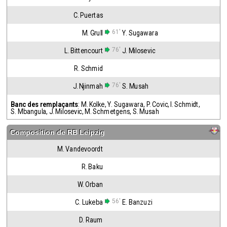
C. Puertas
61'
M. Grull
Y. Sugawara
76'
L. Bittencourt
J. Milosevic
R. Schmid
76'
J. Njinmah
S. Musah
Banc des remplaçants
:
M. Kolke
,
Y. Sugawara
,
P. Covic
,
I. Schmidt
,
S. Mbangula
,
J. Milosevic
,
M. Schmetgens
,
S. Musah
Composition de
RB Leipzig
M. Vandevoordt
R. Baku
W. Orban
56'
C. Lukeba
E. Banzuzi
D. Raum