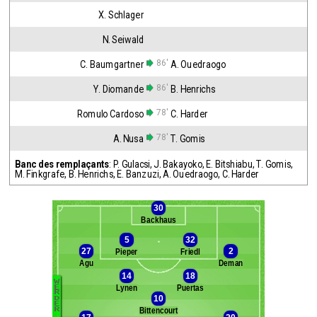
X. Schlager
N. Seiwald
86'
C. Baumgartner
A. Ouedraogo
86'
Y. Diomande
B. Henrichs
78'
Romulo Cardoso
C. Harder
78'
A. Nusa
T. Gomis
Banc des remplaçants
:
P. Gulacsi
,
J. Bakayoko
,
E. Bitshiabu
,
T. Gomis
,
M. Finkgrafe
,
B. Henrichs
,
E. Banzuzi
,
A. Ouedraogo
,
C. Harder