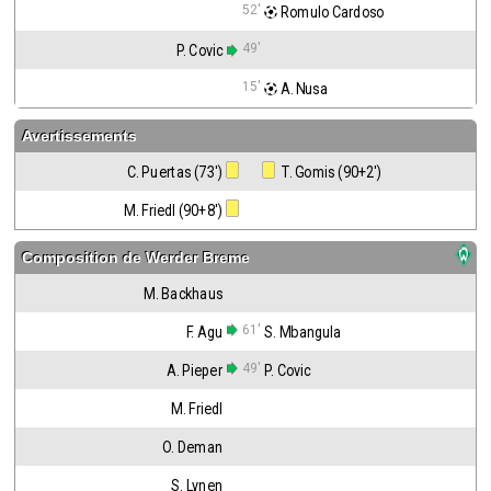
52'
 Romulo Cardoso
49'
P. Covic
15'
 A. Nusa
Avertissements
C. Puertas (73')
 T. Gomis (90+2')
M. Friedl (90+8')
Composition de
Werder Breme
M. Backhaus
61'
F. Agu
S. Mbangula
49'
A. Pieper
P. Covic
M. Friedl
O. Deman
S. Lynen