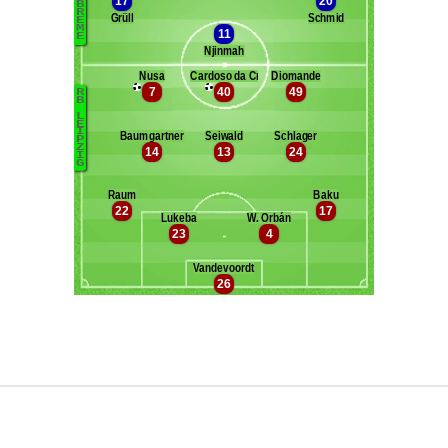
Maxifoot recrute
^ retour en haut de page ^
version web complète