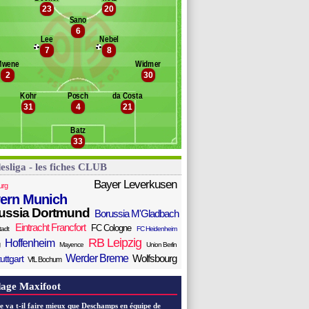
23
20
gu
Banc des remplaçants
Mayence
Sano
vic
6
tulski
 Hein
Lee
Nebel
eiper
7
8
eratschnig
Mwene
Widmer
itsch
2
30
awasaki
ck
Kohr
Posch
da Costa
31
4
21
eb
aloney
Batz
eß
33
esliga - les fiches CLUB
Bayer Leverkusen
urg
ern Munich
ussia Dortmund
Borussia M'Gladbach
Eintracht Francfort
FC Cologne
tadt
FC Heidenheim
RB Leipzig
Hoffenheim
Mayence
Union Berlin
Werder Breme
Wolfsbourg
uttgart
VfL Bochum
age Maxifoot
e va t-il faire mieux que Deschamps en équipe de