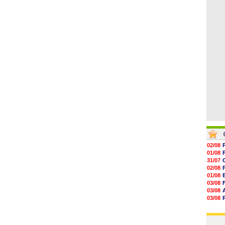
06/08
19h14
19h06
18h50
18h30
18h20
17h58
02/08
01/08
31/07
02/08
01/08
03/08
03/08
03/08
03/08
31/07