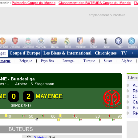
etenir :
Palmarès Coupe du Monde
-
Classement des BUTEURS Coupe du Monde
-
TA
emplacement publicitaire
n Utd
Arsenal
Liverpool
ManCity
Barca
Real
Atletico
Milan
Juve
Inter
Naples
ger
Coupe d'Europe
Les Bleus & International
Chroniques
TV
+
emagne
|
Belgique
|
Pays-Bas
|
Portugal
|
Turquie
|
Suisse
|
Algérie
|
Lien
GNE - Bundesliga
rs :
- |
Arbitre :
S. Stegemann
Ac
Ré
0
2
ME
MAYENCE
Cl
Ca
(mi-tps: 0-1)
Pa
Ré
40
50
60
70
80
90
BUTEURS