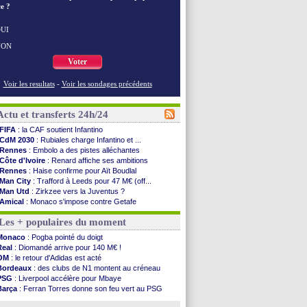
e ?
UI
NON
Voter
Voir les resultats
-
Voir les sondages précédents
Actu et transferts 24h/24
FIFA
: la CAF soutient Infantino
CdM 2030
: Rubiales charge Infantino et ...
Rennes
: Embolo a des pistes alléchantes
Côte d'Ivoire
: Renard affiche ses ambitions
Rennes
: Haise confirme pour Aït Boudlal
Man City
: Trafford à Leeds pour 47 M€ (off...
Man Utd
: Zirkzee vers la Juventus ?
Amical
: Monaco s'impose contre Getafe
Nantes
: Der Zakarian et sa relation avec Kita
Les + populaires du moment
OM
: le club prêt à libérer Kondogbia ?
Monaco
: le message touchant d'Akliouche
Monaco
: Pogba pointé du doigt
FIFA
: Tebas en remet une couche
Real
: Diomandé arrive pour 140 M€ !
FIFA
: l'UEFA maintient la pression
OM
: le retour d'Adidas est acté
PSG
: Tebas encense Luis Enrique
Bordeaux
: des clubs de N1 montent au créneau
Real
: Vinicius jusqu'en 2032 (officiel)
PSG
: Liverpool accélère pour Mbaye
Lyon
: Mangala va rejoindre Getafe
Barça
: Ferran Torres donne son feu vert au PSG
OM
: une offre refusée pour Aguerd
PSG
: Luis Enrique satisfait malgré tout
Real
: c'est confirmé pour Vinicius