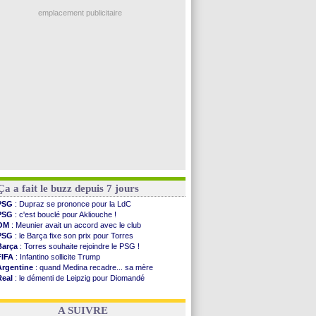
Man City
: Rodri préfère le Barça au Real !
Troyes
: Junior Diaz jusqu'en 2030 (officiel)
emplacement publicitaire
PSG
: Akliouche a signé (officiel)
OM
: une offre pour Bulka
PSG
: contrat signé pour Akliouche
Ouganda
: Owori battu à mort à Kampala
Arsenal
: Arteta veut créer une dynastie
Voir les brèves précédentes
Ça a fait le buzz depuis 7 jours
PSG
: Dupraz se prononce pour la LdC
PSG
: c'est bouclé pour Akliouche !
OM
: Meunier avait un accord avec le club
PSG
: le Barça fixe son prix pour Torres
Barça
: Torres souhaite rejoindre le PSG !
FIFA
: Infantino sollicite Trump
Argentine
: quand Medina recadre... sa mère
Real
: le démenti de Leipzig pour Diomandé
OM
: Paixão attire un 2e club anglais
FIFA
: le conseiller d'Infantino démissionne !
A SUIVRE