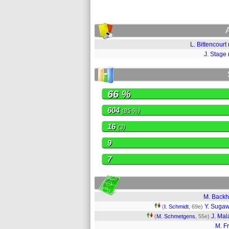
L. Bittencourt
J. Stage
66 %
604
(85 %)
16
(3)
9
7
M. Back
Y. Suga
(
I. Schmidt
, 69e)
J. Mala
(
M. Schmetgens
, 55e)
M. Fr