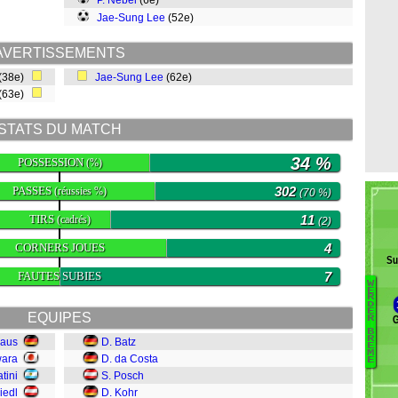
P. Nebel
(6e)
Jae-Sung Lee
(52e)
AVERTISSEMENTS
(38e)
Jae-Sung Lee
(62e)
(63e)
STATS DU MATCH
34 %
POSSESSION
(%)
PASSES
302
(réussies %)
(70 %)
TIRS
11
(cadrés)
(2)
CORNERS JOUES
4
Su
FAUTES SUBIES
7
W
B
E
R
D
M
E
EQUIPES
G
R
K
B
R
haus
D. Batz
S
E
M
wara
D. da Costa
N
E
tini
S. Posch
M
iedl
D. Kohr
S