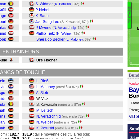
man
S. Widmer
A
(
K. Potulski
, 81e)
M
Co
rüll
P. Nebel
A
Y
Po
K.
E
tage
K. Sano
N
W
C
ourt
Jae-Sung Lee
(S. Kawasaki, 87e)
E
V
rtas
P. Mwene
(
N. Veratschnig
, 72e)
Le
hmid
Phillip Tietz
(
N. Weiper
, 72e)
K
Topp
Sheraldo Becker
(
L. Maloney
, 87e)
Vi
Si
ENTRAINEURS
M
Ri
oune
Urs Fischer
ANCS DE TOUCHE
Bund
ein
L. Rieß
Augsbo
ovic
L. Maloney
(entré à la 87e)
Bay
 Agu
A. Sieb
Bor
midt
W. Vick
Darms
ula
S. Kawasaki
(entré à la 87e)
Fribourg
mah
M. Leitsch
VfB St
ens
N. Veratschnig
(entré à la 72e)
baly
N. Weiper
(entré à la 72e)
sah
K. Potulski
(entré à la 81e)
Sond
(cm) :
182,7
181,9
: taille moyenne des titulaires (cm)
Zidan
(ans) :
25,8
30,3
: age moyen des titulaires (ans)