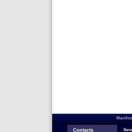
Maxifoo
Serv
Contacts