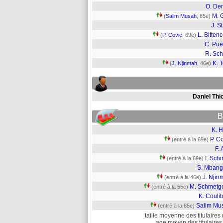
O. De
M. G
(
Salim Musah
, 85e)
J. S
L. Bittenc
(
P. Covic
, 69e)
C. Pue
R. Sc
K. 
(
J. Njinmah
, 46e)
Daniel Thi
B
K. H
P. C
(entré à la 69e)
F.
I. Sch
(entré à la 69e)
S. Mbang
J. Njin
(entré à la 46e)
M. Schmetg
(entré à la 55e)
K. Couli
Salim Mu
(entré à la 85e)
taille moyenne des titulaires 
age moyen des titulaires 