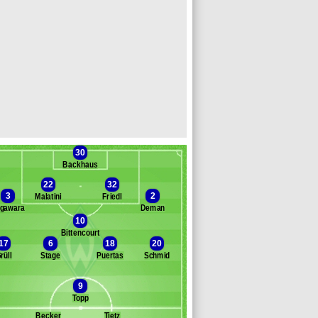
30
Backhaus
22
32
3
2
Malatini
Friedl
gawara
Deman
10
anc des remplaçants
Werder Breme
Bittencourt
17
6
18
20
usah
rüll
Stage
Puertas
Schmid
. Coulibaly
chmetgens
9
jinmah
Topp
bangula
chmidt
Becker
Tietz