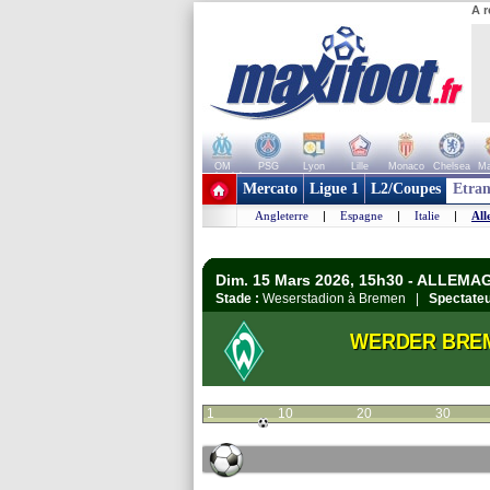
A r
OM
PSG
Lyon
Lille
Monaco
Chelsea
Ma
+ de clubs
Mercato
Ligue 1
L2/Coupes
Etran
Angleterre
|
Espagne
|
Italie
|
All
Dim. 15 Mars 2026, 15h30 - ALLEMA
Stade :
Weserstadion à Bremen |
Spectateu
WERDER BRE
1
10
20
30