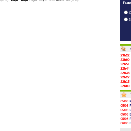
Franc
O
23h22
23h00
22h51
22h44
22h38
22h27
22h15
22h00
21h48
21h39
21h26
05/08
21h05
05/08
20h47
05/08
20h30
05/08
20h18
05/08
20h04
06/08
19h47
06/08
19h34