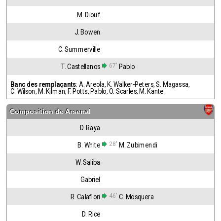
M. Diouf
J. Bowen
C. Summerville
67'
T. Castellanos
Pablo
Banc des remplaçants
:
A. Areola
,
K. Walker-Peters
,
S. Magassa
,
C. Wilson
,
M. Kilman
,
F. Potts
,
Pablo
,
O. Scarles
,
M. Kante
Composition de
Arsenal
D. Raya
28'
B. White
M. Zubimendi
W. Saliba
Gabriel
46'
R. Calafiori
C. Mosquera
D. Rice