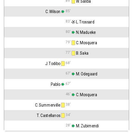
89'
 W. Saliba
85'
C. Wilson
83'
 L. Trossard
80'
 N. Madueke
79'
 C. Mosquera
77'
 B. Saka
68'
J. Todibo
67'
 M. Odegaard
67'
Pablo
46'
 C. Mosquera
38'
C. Summerville
34'
T. Castellanos
28'
 M. Zubimendi