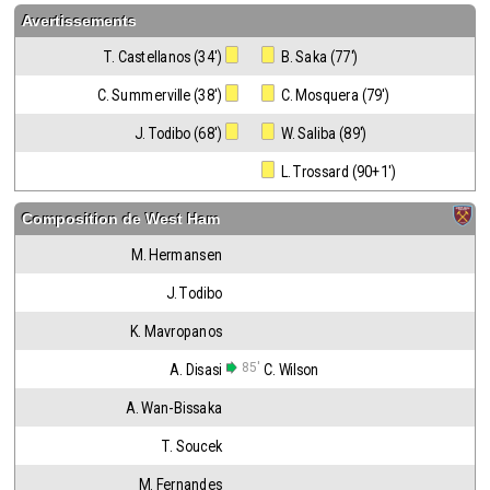
Avertissements
T. Castellanos (34')
 B. Saka (77')
C. Summerville (38')
 C. Mosquera (79')
J. Todibo (68')
 W. Saliba (89')
 L. Trossard (90+1')
Composition de
West Ham
M. Hermansen
J. Todibo
K. Mavropanos
85'
A. Disasi
C. Wilson
A. Wan-Bissaka
T. Soucek
M. Fernandes