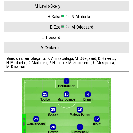
M. Lewis-Skelly
80'
B. Saka
N. Madueke
67'
E. Eze
M. Odegaard
L. Trossard
V. Gyökeres
Banc des remplaçants
:
K. Arrizabalaga
,
M. Odegaard
,
K. Havertz
,
N. Madueke
,
G. Martinelli
,
P. Hincapie
,
M. Zubimendi
,
C. Mosquera
,
M. Dowman