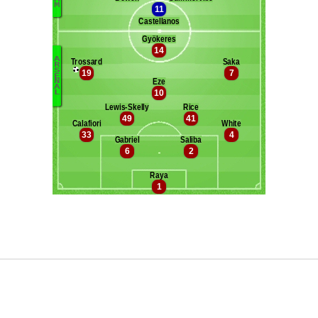
Maxifoot recrute
^ retour en haut de page ^
version web complète