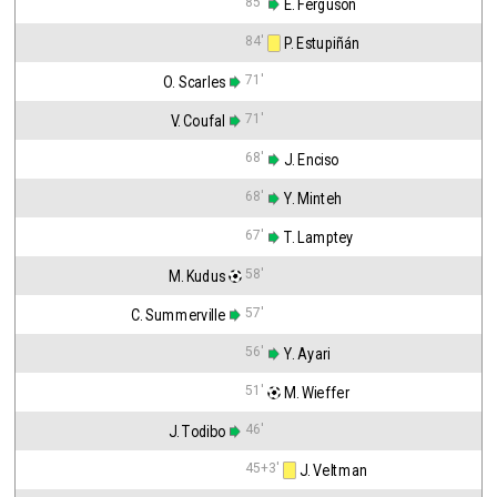
85'
 E. Ferguson
84'
 P. Estupiñán
71'
O. Scarles
71'
V. Coufal
68'
 J. Enciso
68'
 Y. Minteh
67'
 T. Lamptey
58'
M. Kudus
57'
C. Summerville
56'
 Y. Ayari
51'
 M. Wieffer
46'
J. Todibo
45+3'
 J. Veltman