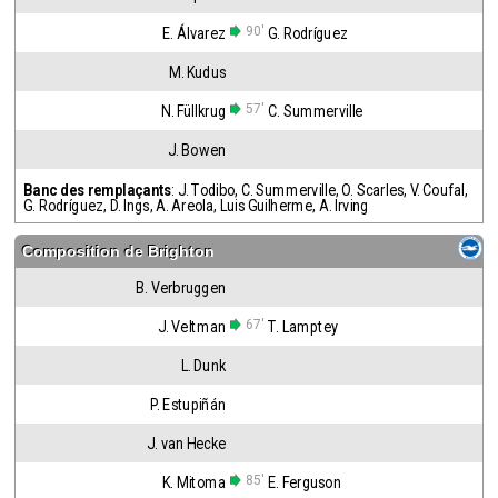
90'
E. Álvarez
G. Rodríguez
M. Kudus
57'
N. Füllkrug
C. Summerville
J. Bowen
Banc des remplaçants
:
J. Todibo
,
C. Summerville
,
O. Scarles
,
V. Coufal
,
G. Rodríguez
,
D. Ings
,
A. Areola
,
Luis Guilherme
,
A. Irving
Composition de
Brighton
B. Verbruggen
67'
J. Veltman
T. Lamptey
L. Dunk
P. Estupiñán
J. van Hecke
85'
K. Mitoma
E. Ferguson