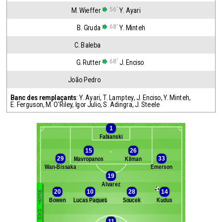
56'
M. Wieffer
Y. Ayari
68'
B. Gruda
Y. Minteh
C. Baleba
68'
G. Rutter
J. Enciso
João Pedro
Banc des remplaçants
:
Y. Ayari
,
T. Lamptey
,
J. Enciso
,
Y. Minteh
,
E. Ferguson
,
M. O'Riley
,
Igor Julio
,
S. Adingra
,
J. Steele