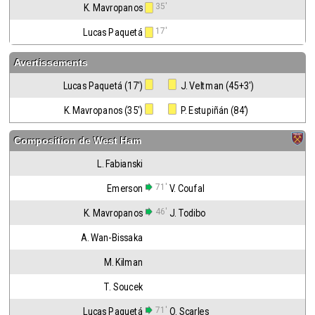
35'
K. Mavropanos
17'
Lucas Paquetá
Avertissements
Lucas Paquetá (17')
 J. Veltman (45+3')
K. Mavropanos (35')
 P. Estupiñán (84')
Composition de
West Ham
L. Fabianski
71'
Emerson
V. Coufal
46'
K. Mavropanos
J. Todibo
A. Wan-Bissaka
M. Kilman
T. Soucek
71'
Lucas Paquetá
O. Scarles