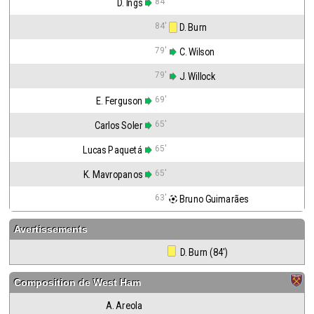
84'
D. Ings
84'
 D. Burn
79'
 C. Wilson
79'
 J. Willock
69'
E. Ferguson
65'
Carlos Soler
65'
Lucas Paquetá
65'
K. Mavropanos
63'
 Bruno Guimarães
Avertissements
 D. Burn (84')
Composition de
West Ham
A. Areola