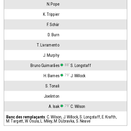
N. Pope
K. Trippier
F. Schär
D. Burn
T. Livramento
J. Murphy
88'
Bruno Guimarães
S. Longstaff
79'
H. Barnes
J. Willock
S. Tonali
Joelinton
79'
A. Isak
C. Wilson
Banc des remplaçants
:
C. Wilson
,
J. Willock
,
S. Longstaff
,
E. Krafth
,
M. Targett
,
W. Osula
,
L. Miley
,
M. Dúbravka
,
S. Neave