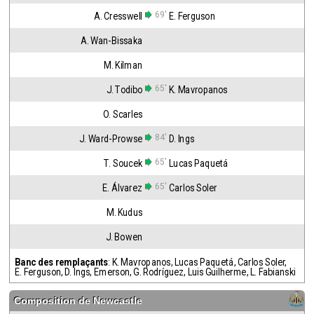
69'
A. Cresswell
E. Ferguson
A. Wan-Bissaka
M. Kilman
65'
J. Todibo
K. Mavropanos
O. Scarles
84'
J. Ward-Prowse
D. Ings
65'
T. Soucek
Lucas Paquetá
65'
E. Álvarez
Carlos Soler
M. Kudus
J. Bowen
Banc des remplaçants
:
K. Mavropanos
,
Lucas Paquetá
,
Carlos Soler
,
E. Ferguson
,
D. Ings
,
Emerson
,
G. Rodríguez
,
Luis Guilherme
,
L. Fabianski
Composition de
Newcastle