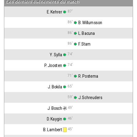
Les derniers événements du match
87'
E. Kehrer
86'
 B. Willumsson
86'
 L. Bacuna
86'
 F. Stam
74'
Y. Sylla
74'
P. Joosten
71'
 R. Postema
65'
J. Bokila
59'
 J. Schreuders
49'
J. Bosch
46'
D. Kaygin
45'
B. Lambert