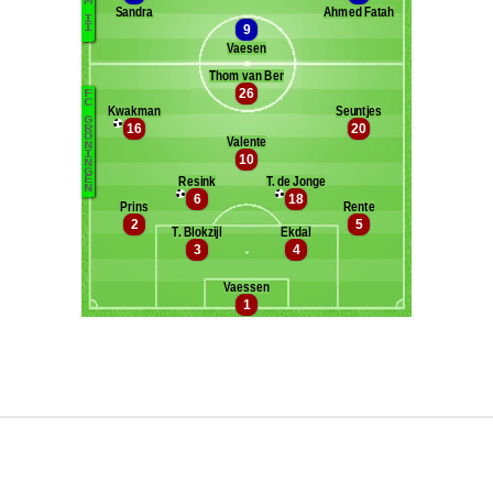
Maxifoot recrute
^ retour en haut de page ^
version web complète