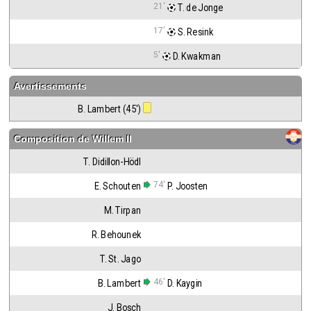
21'
 T. de Jonge
17'
 S. Resink
5'
 D. Kwakman
Avertissements
B. Lambert (45')
Composition de
Willem II
T. Didillon-Hödl
74'
E. Schouten
P. Joosten
M. Tirpan
R. Behounek
T. St. Jago
46'
B. Lambert
D. Kaygin
J. Bosch