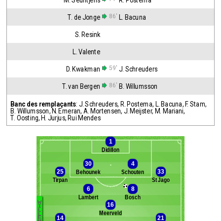
M. Seuntjens
R. Postema
86'
T. de Jonge
L. Bacuna
S. Resink
L. Valente
59'
D. Kwakman
J. Schreuders
86'
T. van Bergen
B. Willumsson
Banc des remplaçants
:
J. Schreuders
,
R. Postema
,
L. Bacuna
,
F. Stam
,
B. Willumsson
,
N. Emeran
,
A. Mortensen
,
J. Meijster
,
M. Mariani
,
T. Oosting
,
H. Jurjus
,
Rui Mendes