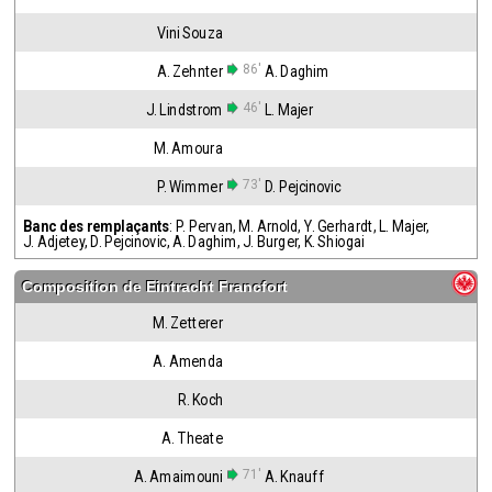
Vini Souza
86'
A. Zehnter
A. Daghim
46'
J. Lindstrom
L. Majer
M. Amoura
73'
P. Wimmer
D. Pejcinovic
Banc des remplaçants
:
P. Pervan
,
M. Arnold
,
Y. Gerhardt
,
L. Majer
,
J. Adjetey
,
D. Pejcinovic
,
A. Daghim
,
J. Burger
,
K. Shiogai
Composition de
Eintracht Francfort
M. Zetterer
A. Amenda
R. Koch
A. Theate
71'
A. Amaimouni
A. Knauff