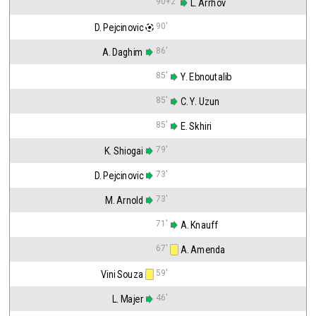
90+2'
 L. Arrhov
90'
D. Pejcinovic
86'
A. Daghim
85'
 Y. Ebnoutalib
85'
 C. Y. Uzun
85'
 E. Skhiri
79'
K. Shiogai
73'
D. Pejcinovic
73'
M. Arnold
71'
 A. Knauff
67'
 A. Amenda
59'
Vini Souza
46'
L. Majer