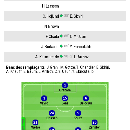
H. Larsson
85'
O. Hojlund
E. Skhiri
N. Brown
85'
F. Chaibi
C. Y. Uzun
85'
J. Burkardt
Y. Ebnoutalib
90+2'
A. Kalimuendo
L. Arrhov
Banc des remplaçants
:
J. Grahl
,
M. Gotze
,
T. Chandler
,
E. Skhiri
,
A. Knauff
,
E. Baum
,
L. Arrhov
,
C. Y. Uzun
,
Y. Ebnoutalib