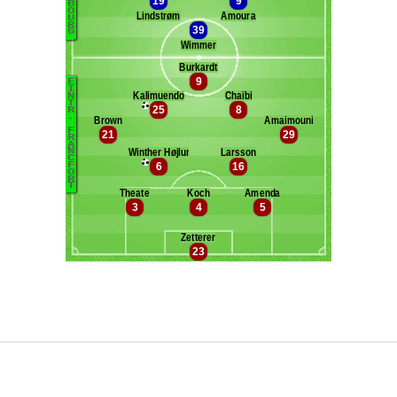
Maxifoot recrute
^ retour en haut de page ^
version web complète