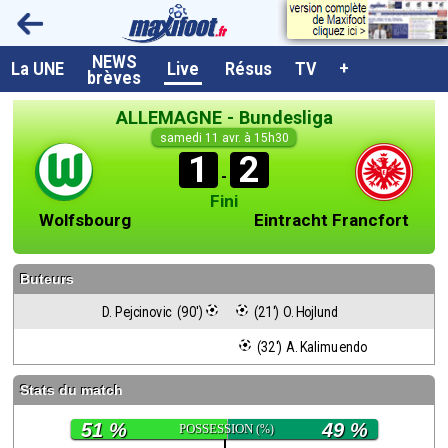
NEWS
A la UNE
La UNE
Live
Résus
TV
+
brèves
Dernières brèves
ALLEMAGNE - Bundesliga
Live / Matchs en direct
samedi 11 avr. à 15h30
1
2
Résultats et Classements
-
Fini
Class. buteurs européens
Wolfsbourg
Eintracht Francfort
Programme TV foot
Buteurs
Vidéos
D. Pejcinovic  (90')
 (21') O. Hojlund
Sondages
 (32') A. Kalimuendo
Tableau transferts L1
Stats du match
Taille de la police
51 %
49 %
POSSESSION
(%)
Paramètrages / Options