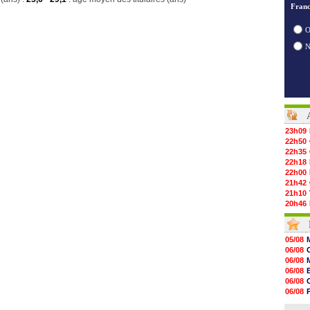
Franc
O
23h09
22h50
22h35
22h18
22h00
21h42
21h10
20h46
20h30
20h01
19h18
05/08
19h09
06/08
18h48
06/08
18h37
06/08
18h29
06/08
17h58
06/08
17h46
06/08
17h32