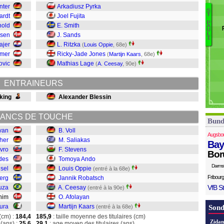
S
nter
Arkadiusz Pyrka
S
S
T
ardt
Joel Fujita
Vo
P
D
nold
E. Smith
A
U
M
A
ksen
J. Sands
L
I
S
ajer
L. Ritzka
(
Louis Oppie
, 68e)
A
mmer
Ricky-Jade Jones
(
Martijn Kaars
, 68e)
O
ovic
Mathias Lage
(
A. Ceesay
, 90e)
R
C
ENTRAINEURS
A
Ka
king
Alexander Blessin
ANCS DE TOUCHE
Bund
van
B. Voll
Augsbo
cher
M. Saliakas
Bay
vro
F. Stevens
Bor
des
Tomoya Ando
Darms
sel
Louis Oppie
(entré à la 68e)
Fribourg
erg
Jannik Robatsch
VfB St
uza
A. Ceesay
(entré à la 90e)
ghim
O. Afolayan
ura
Martijn Kaars
(entré à la 68e)
Sond
(cm) :
184,4
185,9
: taille moyenne des titulaires (cm)
Zidan
(ans) :
25,6
29,1
: age moyen des titulaires (ans)