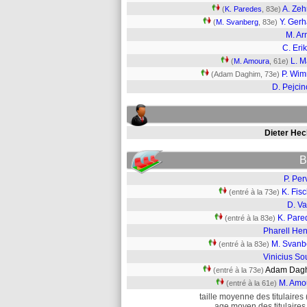
A. Zeh
(
K. Paredes
, 83e)
Y. Gerh
(
M. Svanberg
, 83e)
M. Ar
C. Eri
L. M
(
M. Amoura
, 61e)
P. Wi
(Adam Daghim, 73e)
D. Pejcin
Dieter Hec
B
P. Per
K. Fis
(entré à la 73e)
D. Va
K. Pare
(entré à la 83e)
Pharell Hen
M. Svanb
(entré à la 83e)
Vinicius So
Adam Da
(entré à la 73e)
M. Amo
(entré à la 61e)
taille moyenne des titulaires 
age moyen des titulaires 