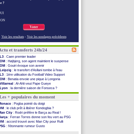
e ?
UI
NON
Voter
Voir les resultats
-
Voir les sondages précédents
Actu et transferts 24h/24
L3
: Caen premier leader
OM
: Højbjerg, son agent maintient le suspense
OM
: Gouiri évoque son avenir
Leipzig
: le transfert d'Asllani tombe à l'eau
L3
: 1ère utilisation du Football Video Support
OM
: Benatia envoie une pique à Longoria
Villarreal
: Al-Ahli veut Pape Gueye
Lyon
: la dernière saison de Fonseca ?
OM
: un nouveau prétendant pour Højbjerg
Les + populaires du moment
Brest
: un gardien norvégien en approche ?
OM
: McCourt a versé 120 M€ en 2026
Monaco
: Pogba pointé du doigt
PSG
: 4 retours dans le groupe face à Man Utd ...
OM
: le club prêt à libérer Kondogbia ?
Nice
: Kevin Carlos va partir en Italie
Man City
: Rodri préfère le Barça au Real !
L1
: prison avec sursis requis contre un arbitre
Barça
: Ferran Torres donne son feu vert au PSG
Leganés
: c'est signé pour Luca Zidane (off.)
OM
: accord trouvé avec Man City pour Rulli
Atletico
: Ruggeri en route pour Aston Villa
PSG
: l'étonnante rumeur Gusto
Monaco
: Filipe Luis soutient Biereth
OM
: une offre pour Bulka
Lyon
: Mangala prêté à Getafe (officiel)