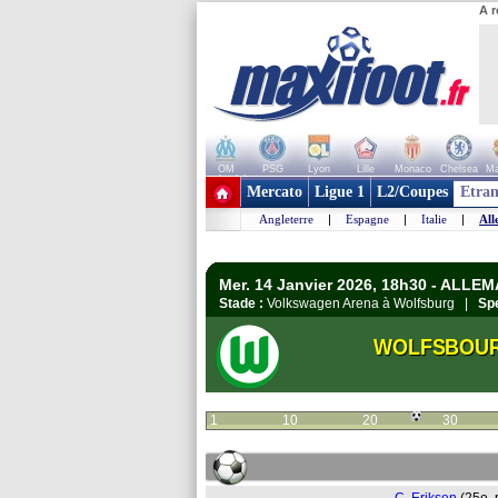
A r
OM
PSG
Lyon
Lille
Monaco
Chelsea
Ma
+ de clubs
Mercato
Ligue 1
L2/Coupes
Etran
Angleterre
|
Espagne
|
Italie
|
All
Mer. 14 Janvier 2026, 18h30 - ALLE
Stade :
Volkswagen Arena à Wolfsburg |
Spe
WOLFSBOU
1
10
20
30