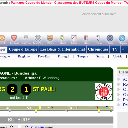
etenir :
Palmarès Coupe du Monde
-
Classement des BUTEURS Coupe du Monde
-
TA
emplacement publicitaire
n Utd
Arsenal
Liverpool
ManCity
Barca
Real
Atletico
Milan
Juve
Inter
Naples
ger
Coupe d'Europe
Les Bleus & International
Chroniques
TV
+
emagne
|
Belgique
|
Pays-Bas
|
Portugal
|
Turquie
|
Suisse
|
Algérie
|
Lien
MAGNE - Bundesliga
ctateurs :
- |
Arbitre :
F. Willenborg
Ac
Ré
2
1
RG
ST PAULI
Cl
Ca
(mi-tps: 1-1)
Pa
Ré
40
50
60
70
80
90
BUTEURS