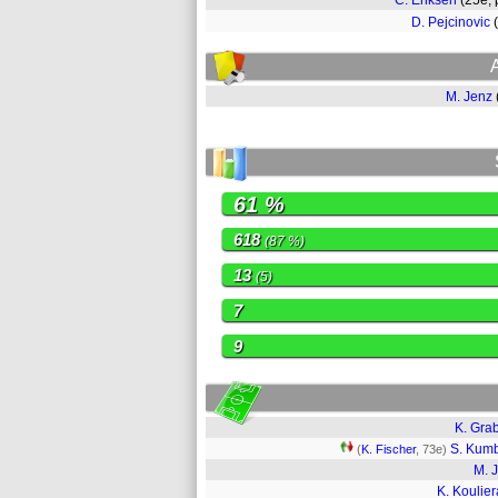
C. Eriksen
(25e,
D. Pejcinovic
M. Jenz
61 %
618
(87 %)
13
(5)
7
9
K. Gra
S. Kum
(
K. Fischer
, 73e)
M. 
K. Koulier