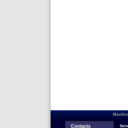
Maxifoo
Serv
Contacts