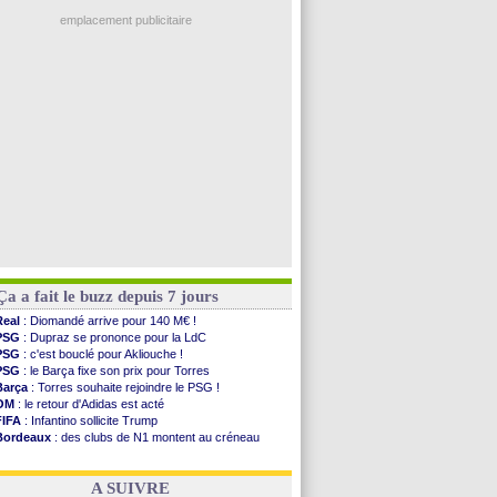
Ouganda
: Owori battu à mort à Kampala
PSG
: Nsoki va signer en Croatie
emplacement publicitaire
Arsenal
: Naples vise Gabriel Jesus
Real
: Mastantuono prêté à la Fiorentina (off.)
Man City
: accord avec le Barça pour Rodri ?
Rennes
: Haise a prolongé (officiel)
Palace
: Tomiyasu a convaincu (officiel)
Voir les brèves précédentes
Ça a fait le buzz depuis 7 jours
Real
: Diomandé arrive pour 140 M€ !
PSG
: Dupraz se prononce pour la LdC
PSG
: c'est bouclé pour Akliouche !
PSG
: le Barça fixe son prix pour Torres
Barça
: Torres souhaite rejoindre le PSG !
OM
: le retour d'Adidas est acté
FIFA
: Infantino sollicite Trump
Bordeaux
: des clubs de N1 montent au créneau
Argentine
: quand Medina recadre... sa mère
Real
: le démenti de Leipzig pour Diomandé
A SUIVRE