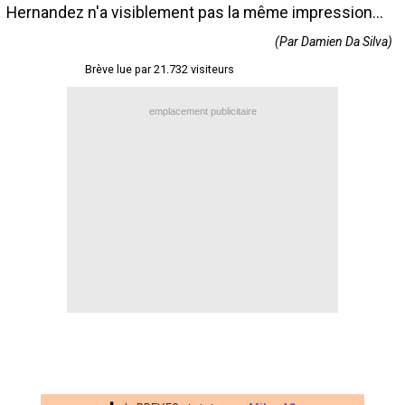
Hernandez n'a visiblement pas la même impression...
Contact / Signaler un bug
(Par Damien Da Silva)
Recrutement Maxifoot
Brève lue par 21.732 visiteurs
Mentions légales
emplacement publicitaire
site web Maxifoot.fr