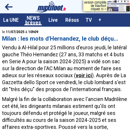
<
NEWS
A la UNE
La UNE
Live
Résus
TV
+
brèves
Dernières brèves
le
11/07/2025
à
10h09
Milan : les mots d'Hernandez, le club déçu...
Live / Matchs en direct
Vendu à Al-Hilal pour 25 millions d'euros jeudi, le latéral
Résultats et Classements
gauche Théo
Hernandez
(27 ans, 33 matchs et 4 buts
en Serie A pour la saison 2024-2025) a vidé son sac
Class. buteurs européens
sur la direction de l'AC Milan au moment de faire ses
Programme TV foot
adieux sur les réseaux sociaux (
voir ici
). Auprès de La
Gazzetta dello Sport ce vendredi, le club lombard s'est
Vidéos
dit "très déçu" des propos de l'international français.
Sondages
Malgré la fin de la collaboration avec l'ancien Madrilène
Tableau transferts L1
cet été, les dirigeants milanais estiment qu'ils ont
toujours défendu et protégé le joueur, malgré ses
Taille de la police
difficultés au cours de la saison 2024-2025 et ses
Paramètrages / Options
affaires extra-sportives. Poussé vers la sortie,