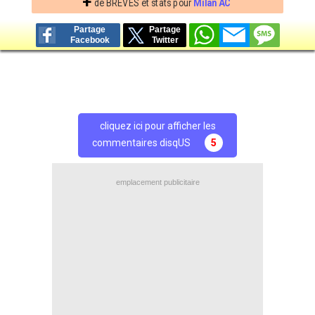
+
de BREVES et stats pour
Milan AC
Partage
Partage
Facebook
Twitter
cliquez ici pour afficher les
commentaires disqUS
5
emplacement publicitaire