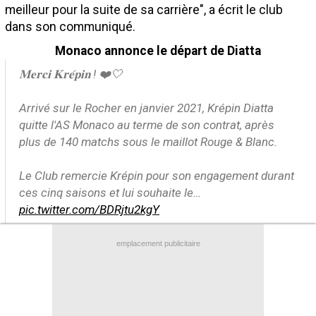
meilleur pour la suite de sa carrière", a écrit le club
Contact / Signaler un bug
dans son communiqué.
Recrutement Maxifoot
Monaco annonce le départ de Diatta
Mentions légales
𝐌𝐞𝐫𝐜𝐢 𝐊𝐫𝐞́𝐩𝐢𝐧 ! ❤️🤍
site web Maxifoot.fr
Arrivé sur le Rocher en janvier 2021, Krépin Diatta
quitte l'AS Monaco au terme de son contrat, après
plus de 140 matchs sous le maillot Rouge & Blanc.
Le Club remercie Krépin pour son engagement durant
ces cinq saisons et lui souhaite le…
pic.twitter.com/BDRjtu2kgY
— AS Monaco 🇲🇨 (@AS_Monaco)
June 30, 2026
emplacement publicitaire
(Par Romain Rigaux)
Brève lue par 11.256 visiteurs