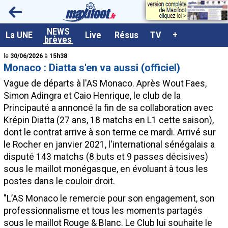
<
NEWS
A la UNE
La UNE
Live
Résus
TV
+
brèves
Dernières brèves
le
30/06/2026
à
15h38
Monaco : Diatta s'en va aussi (officiel)
Live / Matchs en direct
Vague de départs à l'AS Monaco. Après Wout Faes,
Résultats et Classements
Simon Adingra et Caio Henrique, le club de la
Principauté a annoncé la fin de sa collaboration avec
Class. buteurs européens
Krépin
Diatta
(27 ans, 18 matchs en L1 cette saison),
Programme TV foot
dont le contrat arrive à son terme ce mardi. Arrivé sur
le Rocher en janvier 2021, l'international sénégalais a
Vidéos
disputé 143 matchs (8 buts et 9 passes décisives)
Sondages
sous le maillot monégasque, en évoluant à tous les
postes dans le couloir droit.
Tableau transferts L1
"L’AS Monaco le remercie pour son engagement, son
Taille de la police
professionnalisme et tous les moments partagés
Paramètrages / Options
sous le maillot Rouge & Blanc. Le Club lui souhaite le