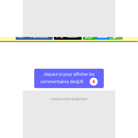
+
de BREVES et stats pour
Monaco
Partage
Partage
Facebook
Twitter
cliquez ici pour afficher les
commentaires disqUS
6
emplacement publicitaire