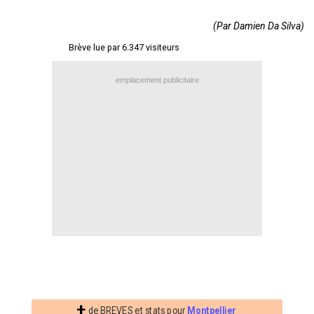
Contact / Signaler un bug
(Par Damien Da Silva)
Recrutement Maxifoot
Brève lue par 6.347 visiteurs
Mentions légales
emplacement publicitaire
site web Maxifoot.fr
+
de BREVES et stats pour
Montpellier