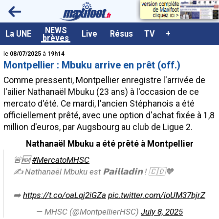
<
NEWS
A la UNE
La UNE
Live
Résus
TV
+
brèves
Dernières brèves
le
08/07/2025
à
19h14
Montpellier : Mbuku arrive en prêt (off.)
Live / Matchs en direct
Comme pressenti, Montpellier enregistre l'arrivée de
Résultats et Classements
l'ailier Nathanaël Mbuku (23 ans) à l'occasion de ce
mercato d'été. Ce mardi, l'ancien Stéphanois a été
Class. buteurs européens
officiellement prêté, avec une option d'achat fixée à 1,8
Programme TV foot
million d'euros, par Augsbourg au club de Ligue 2.
Vidéos
Nathanaël Mbuku a été prêté à Montpellier
Sondages
🚨🆕
#MercatoMHSC
✍️ Nathanaël Mbuku est 𝗣𝗮𝗶𝗹𝗹𝗮𝗱𝗶𝗻 ! 🇨🇩🧡
Tableau transferts L1
Taille de la police
➡️
https://t.co/oaLqj2iGZa
pic.twitter.com/ioUM37bjrZ
— MHSC (@MontpellierHSC)
July 8, 2025
Paramètrages / Options