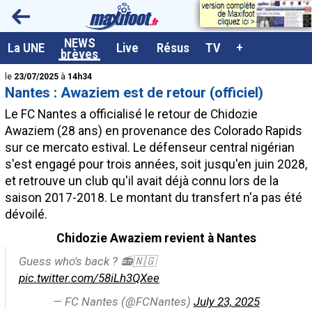
<
NEWS
A la UNE
La UNE
Live
Résus
TV
+
brèves
Dernières brèves
le
23/07/2025
à
14h34
Nantes : Awaziem est de retour (officiel)
Live / Matchs en direct
Le FC Nantes a officialisé le retour de Chidozie
Résultats et Classements
Awaziem (28 ans) en provenance des Colorado Rapids
sur ce mercato estival. Le défenseur central nigérian
Class. buteurs européens
s'est engagé pour trois années, soit jusqu'en juin 2028,
Programme TV foot
et retrouve un club qu'il avait déjà connu lors de la
saison 2017-2018. Le montant du transfert n'a pas été
Vidéos
dévoilé.
Sondages
Chidozie Awaziem revient à Nantes
Tableau transferts L1
Guess who's back ? 📻🇳🇬
Taille de la police
pic.twitter.com/58iLh3QXee
— FC Nantes (@FCNantes)
July 23, 2025
Paramètrages / Options