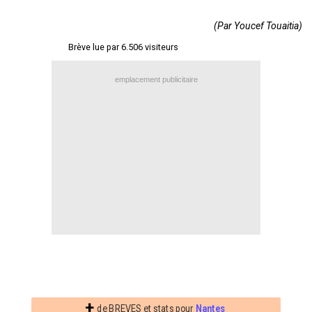
Contact / Signaler un bug
(Par Youcef Touaitia)
Recrutement Maxifoot
Brève lue par 6.506 visiteurs
Mentions légales
emplacement publicitaire
site web Maxifoot.fr
+
de BREVES et stats pour
Nantes