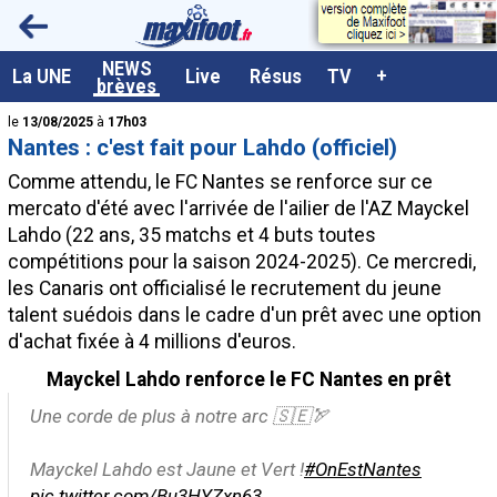
<
NEWS
A la UNE
La UNE
Live
Résus
TV
+
brèves
Dernières brèves
le
13/08/2025
à
17h03
Nantes : c'est fait pour Lahdo (officiel)
Live / Matchs en direct
Comme attendu, le FC Nantes se renforce sur ce
Résultats et Classements
mercato d'été avec l'arrivée de l'ailier de l'AZ Mayckel
Lahdo
(22 ans, 35 matchs et 4 buts toutes
Class. buteurs européens
compétitions pour la saison 2024-2025). Ce mercredi,
Programme TV foot
les Canaris ont officialisé le recrutement du jeune
talent suédois dans le cadre d'un prêt avec une option
Vidéos
d'achat fixée à 4 millions d'euros.
Sondages
Mayckel Lahdo renforce le FC Nantes en prêt
Tableau transferts L1
Une corde de plus à notre arc 🇸🇪🏹
Taille de la police
Mayckel Lahdo est Jaune et Vert !
#OnEstNantes
Paramètrages / Options
pic.twitter.com/Bu3HYZxn63