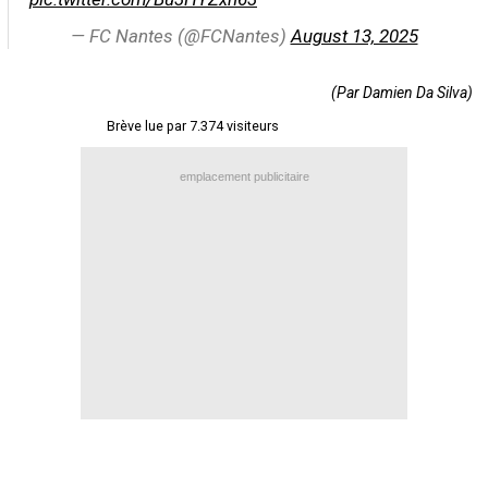
Contact / Signaler un bug
— FC Nantes (@FCNantes)
August 13, 2025
Recrutement Maxifoot
(Par Damien Da Silva)
Mentions légales
Brève lue par 7.374 visiteurs
site web Maxifoot.fr
emplacement publicitaire