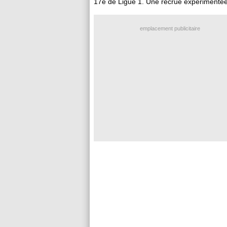
17e de Ligue 1. Une recrue expérimentée 
emplacement publicitaire