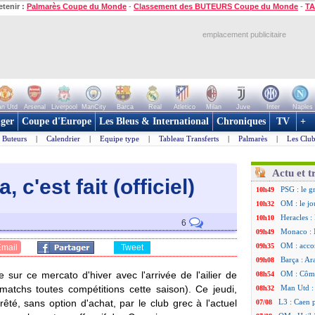
etenir :
Palmarès Coupe du Monde
-
Classement des BUTEURS Coupe du Monde
-
TA
emplacement publicitaire
n Utd
Arsenal
Liverpool
ManCity
Barca
Real
Atletico
Milan
Juve
Inter
Naples
ger
Coupe d'Europe
Les Bleus & International
Chroniques
TV
+
Buteurs
|
Calendrier
|
Equipe type
|
Tableau Transferts
|
Palmarès
|
Les Club
Actu et t
 c'est fait (officiel)
PSG : le g
10h49
OM : le jo
10h32
Heracles : 
10h10
6
Monaco : 
09h49
OM : acco
09h35
Email
Tweet
Barça : Ar
09h08
ur ce mercato d'hiver avec l'arrivée de l'ailier de
OM : Côme
08h54
atchs toutes compétitions cette saison). Ce jeudi,
Man Utd : 
08h32
prêté, sans option d'achat, par le club grec à l'actuel
L3 : Caen 
07/08