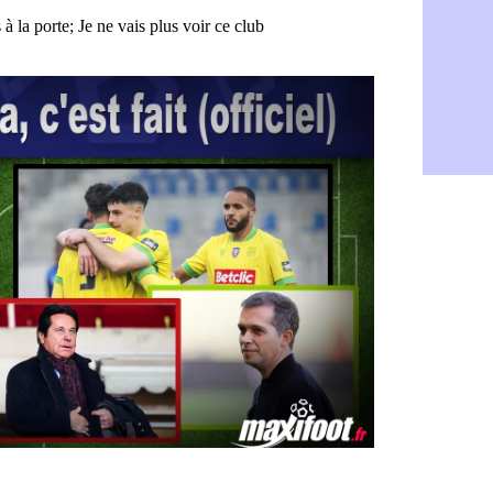
Barça : pr
07/08
Argentine :
07/08
Tottenham 
07/08
Barça : l'a
07/08
FIFA : la C
06/08
CdM 2030 :
06/08
Rennes : Em
06/08
Côte d'Ivoi
06/08
Rennes : H
06/08
Man City :
06/08
Man Utd : Z
06/08
Amical : M
06/08
Nantes : De
06/08
OM : le clu
06/08
Monaco : l
06/08
FIFA : Teb
06/08
FIFA : l'UE
06/08
PSG : Teba
06/08
Real : Vini
06/08
Lyon : Man
06/08
OM : une o
06/08
Real : c'es
06/08
Troyes : Ju
06/08