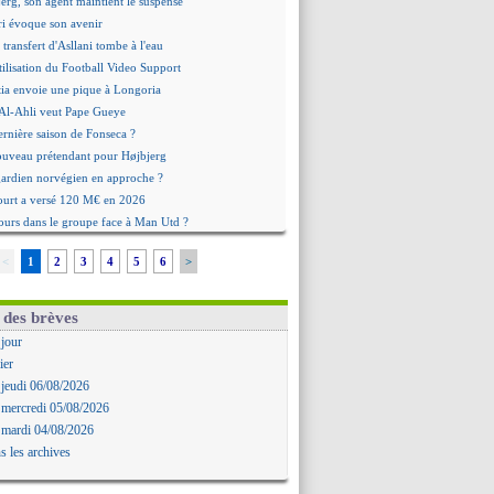
erg, son agent maintient le suspense
i évoque son avenir
e transfert d'Asllani tombe à l'eau
tilisation du Football Video Support
ia envoie une pique à Longoria
: Al-Ahli veut Pape Gueye
ernière saison de Fonseca ?
uveau prétendant pour Højbjerg
 gardien norvégien en approche ?
urt a versé 120 M€ en 2026
tours dans le groupe face à Man Utd ?
n Carlos va partir en Italie
<
1
2
3
4
5
6
>
 avec sursis requis contre un arbitre
'est signé pour Luca Zidane (off.)
Ruggeri en route pour Aston Villa
 des brèves
lipe Luis soutient Biereth
 jour
ala prêté à Getafe (officiel)
ier
 va signer en Croatie
 jeudi 06/08/2026
aples vise Gabriel Jesus
 mercredi 05/08/2026
antuono prêté à la Fiorentina (off.)
 mardi 04/08/2026
 accord avec le Barça pour Rodri ?
s les archives
ise a prolongé (officiel)
miyasu a convaincu (officiel)