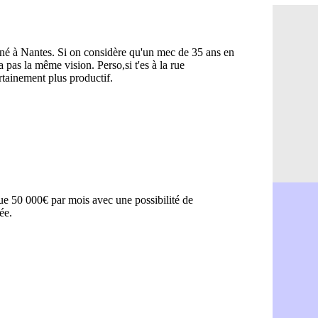
OM : B. Gen
07/08
TFC : Sion
07/08
PSG : Live
07/08
Norvège : 
07/08
PSG : Mbay
07/08
Monaco : F
07/08
Grenade : 
07/08
Juve : Zheg
07/08
OM : Aguer
07/08
Arsenal : G
07/08
Nantes : d
07/08
Monaco : l
07/08
Man Utd : B
07/08
Man City :
07/08
Naples : l
07/08
OM : Lucas
07/08
PSG : le co
07/08
PSG : une 
07/08
Francfort :
07/08
Strasbourg 
07/08
Monaco : F
07/08
Dortmund :
07/08