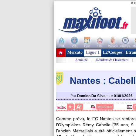
A r
OM
PSG
Lyon
Lille
Monaco
Chelsea
Ma
+ de clubs
Mercato
Ligue 1
L2/Coupes
Etran
Actualité
|
Résultats & Classement
|
Nantes : Cabella,
Par
Damien Da Silva
-
Le
01/01/2026
+
A
-
A
Imprimer
Texte:
Comme prévu, le FC Nantes se renforce s
l'Olympiakos Rémy
Cabella
(35 ans, 9 m
l'ancien Marseillais a été officiellement 