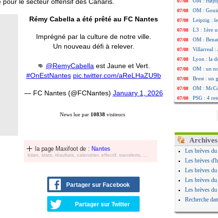
pour le secteur offensif des Canaris.
OM : Højbj
07/08
OM : Gouir
07/08
Rémy Cabella a été prêté au FC Nantes
Leipzig : l
07/08
L3 : 1ère u
07/08
Imprégné par la culture de notre ville.
OM : Benat
07/08
Un nouveau défi à relever.
Villarreal 
07/08
Lyon : la d
07/08
👊
@RemyCabella
est Jaune et Vert.
OM : un no
07/08
#OnEstNantes
pic.twitter.com/aReLHaZU9b
Brest : un
07/08
OM : McCo
07/08
— FC Nantes (@FCNantes)
January 1, 2026
PSG : 4 re
07/08
Nice : Kevi
07/08
News lue par
10838
visiteurs
L1 : prison
07/08
Leganés : c
07/08
Atletico : 
07/08
Archives
Monaco : Fi
07/08
la page Maxifoot de :
Nantes
Les brèves du
bilan, stats, résultats, calendrier, effectif, transferts, ...
Lyon : Mang
07/08
Les brèves d'h
PSG : Nsoki
07/08
Les brèves du
Arsenal : N
07/08
Les brèves du
Partager sur Facebook
Real : Mast
07/08
Les brèves du
Man City :
07/08
Recherche dan
Partager sur Twitter
Rennes : Ha
07/08
Palace : To
07/08