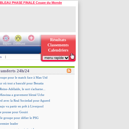
BLEAU PHASE FINALE Coupe du Monde
Résultats
Bayern
Dortmund
Classements
Calendriers
s
|
ransferts 24h/24
roupe pour le match face à Man Utd
ur où tout a basculé pour Benatia
Reine-Adélaïde, le sort s'acharne...
Mawissa a gravement blessé Uche
rd avec la Real Sociedad pour Aguerd
aujo va partir en prêt à Liverpool
 pousse pour Gouiri
le groupe pour défier le PSG
premier leader