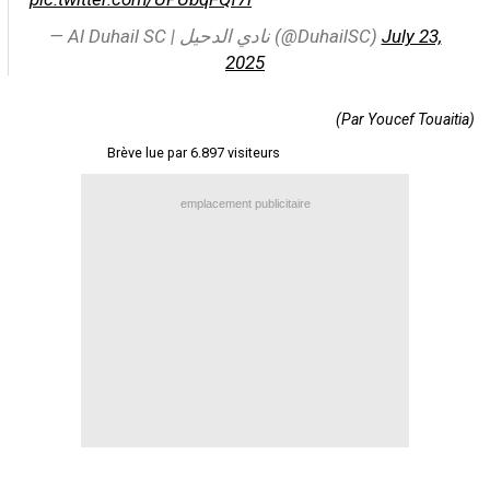
Contact / Signaler un bug
— Al Duhail SC | نادي الدحيل (@DuhailSC)
July 23,
2025
Recrutement Maxifoot
Mentions légales
(Par Youcef Touaitia)
site web Maxifoot.fr
Brève lue par 6.897 visiteurs
emplacement publicitaire