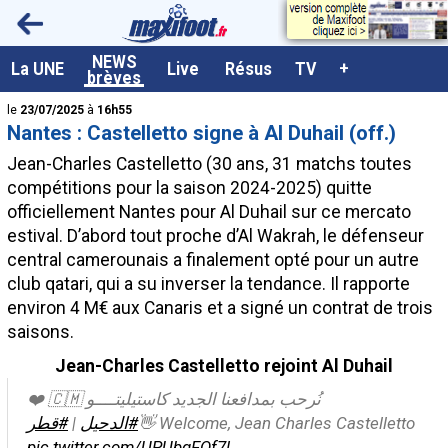
<
NEWS
A la UNE
La UNE
Live
Résus
TV
+
brèves
Dernières brèves
le
23/07/2025
à
16h55
Nantes : Castelletto signe à Al Duhail (off.)
Live / Matchs en direct
Jean-Charles
Castelletto
(30 ans, 31 matchs toutes
Résultats et Classements
compétitions pour la saison 2024-2025) quitte
officiellement Nantes pour Al Duhail sur ce mercato
Class. buteurs européens
estival. D’abord tout proche d’Al Wakrah, le défenseur
Programme TV foot
central camerounais a finalement opté pour un autre
club qatari, qui a su inverser la tendance. Il rapporte
Vidéos
environ 4 M€ aux Canaris et a signé un contrat de trois
Sondages
saisons.
Tableau transferts L1
Jean-Charles Castelletto rejoint Al Duhail
Taille de la police
نُرحب بمدافعنا الجديد كاستيليتــــو 🇨🇲 ❤️
#قطر
|
#الدحيل
Welcome, Jean Charles Castelletto 👋
Paramètrages / Options
pic.twitter.com/UPUbqFQf7l